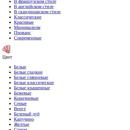
В французском стиле
В английском стиле
В скандинавском стиле
Классические
Красивые
Минимализм
Прованс
Современные
Цвет
Белые
Белые гладкие
Белые глянцевые
Белые классические
Белые крашенные
Бежевые
Коричневые
Серые
Венге
Беленый дуб
Капучино
Желтые
Синие