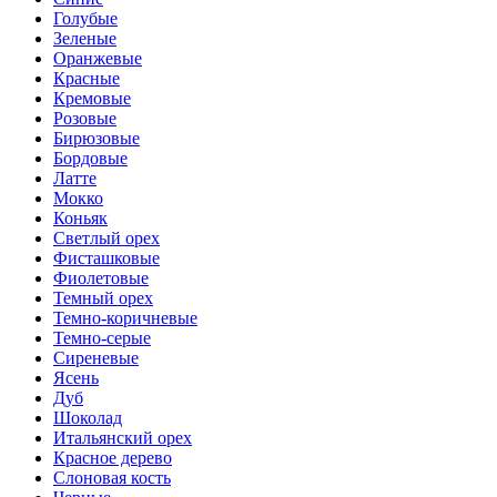
Голубые
Зеленые
Оранжевые
Красные
Кремовые
Розовые
Бирюзовые
Бордовые
Латте
Мокко
Коньяк
Светлый орех
Фисташковые
Фиолетовые
Темный орех
Темно-коричневые
Темно-серые
Сиреневые
Ясень
Дуб
Шоколад
Итальянский орех
Красное дерево
Слоновая кость