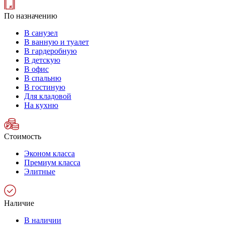
По назначению
В санузел
В ванную и туалет
В гардеробную
В детскую
В офис
В спальню
В гостиную
Для кладовой
На кухню
Стоимость
Эконом класса
Премиум класса
Элитные
Наличие
В наличии