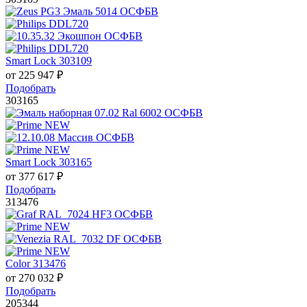
Smart Lock 303109
от
225 947
₽
Подобрать
303165
Smart Lock 303165
от
377 617
₽
Подобрать
313476
Color 313476
от
270 032
₽
Подобрать
205344