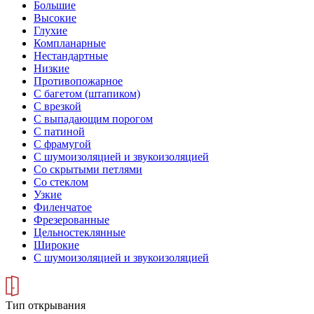
Большие
Высокие
Глухие
Компланарные
Нестандартные
Низкие
Противопожарное
С багетом (штапиком)
С врезкой
С выпадающим порогом
С патиной
С фрамугой
С шумоизоляцией и звукоизоляцией
Со скрытыми петлями
Со стеклом
Узкие
Филенчатое
Фрезерованные
Цельностеклянные
Широкие
С шумоизоляцией и звукоизоляцией
Тип открывания