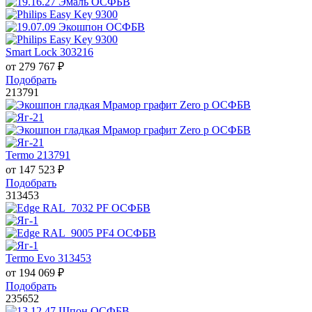
Smart Lock 303216
от
279 767
₽
Подобрать
213791
Termo 213791
от
147 523
₽
Подобрать
313453
Termo Evo 313453
от
194 069
₽
Подобрать
235652