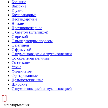
Большие
Высокие
Глухие
Компланарные
Нестандартные
Низкие
Противопожарное
С багетом (штапиком)
С врезкой
С выпадающим порогом
С патиной
С фрамугой
С шумоизоляцией и звукоизоляцией
Со скрытыми петлями
Со стеклом
Узкие
Филенчатое
Фрезерованные
Цельностеклянные
Широкие
С шумоизоляцией и звукоизоляцией
Тип открывания