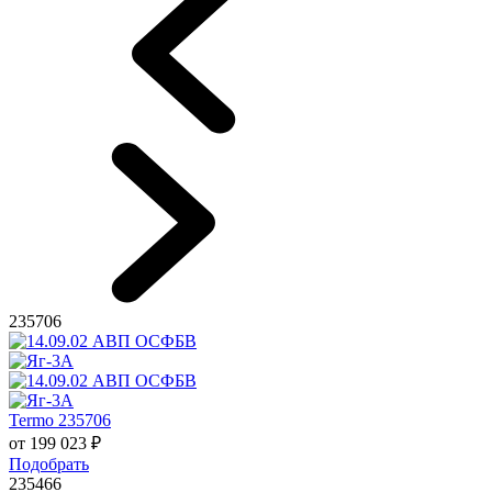
235706
Termo 235706
от
199 023
₽
Подобрать
235466