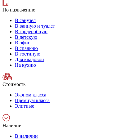
По назначению
В санузел
В ванную и туалет
В гардеробную
В детскую
В офис
В спальню
В гостиную
Для кладовой
На кухню
Стоимость
Эконом класса
Премиум класса
Элитные
Наличие
В наличии