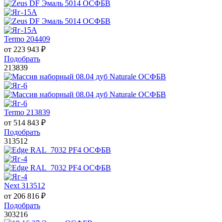
Termo 204409
от
223 943
₽
Подобрать
213839
Termo 213839
от
514 843
₽
Подобрать
313512
Next 313512
от
206 816
₽
Подобрать
303216