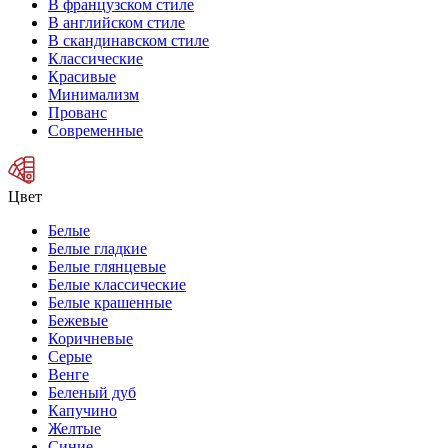
В французском стиле
В английском стиле
В скандинавском стиле
Классические
Красивые
Минимализм
Прованс
Современные
Цвет
Белые
Белые гладкие
Белые глянцевые
Белые классические
Белые крашенные
Бежевые
Коричневые
Серые
Венге
Беленый дуб
Капучино
Желтые
Синие