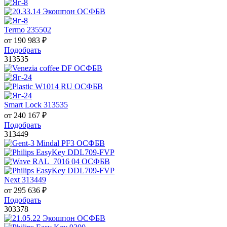
Termo 235502
от
190 983
₽
Подобрать
313535
Smart Lock 313535
от
240 167
₽
Подобрать
313449
Next 313449
от
295 636
₽
Подобрать
303378