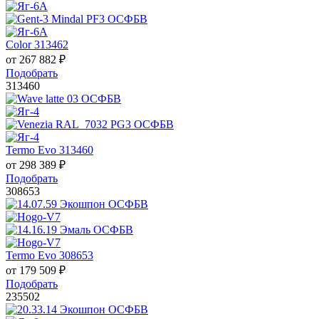
Color 313462
от
267 882
₽
Подобрать
313460
Termo Evo 313460
от
298 389
₽
Подобрать
308653
Termo Evo 308653
от
179 509
₽
Подобрать
235502