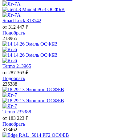
Smart Lock 313542
от
312 447
₽
Подобрать
213965
Termo 213965
от
287 363
₽
Подобрать
235388
Termo 235388
от
183 223
₽
Подобрать
313462