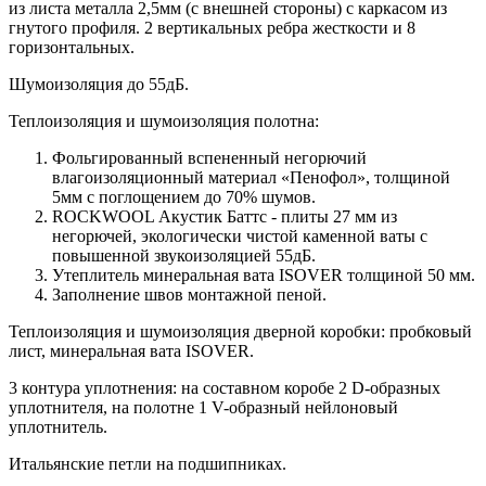
из листа металла 2,5мм (с внешней стороны) c каркасом из
гнутого профиля. 2 вертикальных ребра жесткости и 8
горизонтальных.
Шумоизоляция до 55дБ.
Теплоизоляция и шумоизоляция полотна:
Фольгированный вспененный негорючий
влагоизоляционный материал «Пенофол», толщиной
5мм с поглощением до 70% шумов.
ROCKWOOL Акустик Баттс - плиты 27 мм из
негорючей, экологически чистой каменной ваты с
повышенной звукоизоляцией 55дБ.
Утеплитель минеральная вата ISOVER толщиной 50 мм.
Заполнение швов монтажной пеной.
Теплоизоляция и шумоизоляция дверной коробки: пробковый
лист, минеральная вата ISOVER.
3 контура уплотнения: на составном коробе 2 D-образных
уплотнителя, на полотне 1 V-образный нейлоновый
уплотнитель.
Итальянские петли на подшипниках.