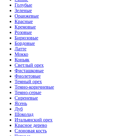
Голубые
Зеленые
Оранжевые
Красные
Кремовые
Розовые
Бирюзовые
Бордовые
Латте
Мокко
Коньяк
Светлый орех
Фисташковые
Фиолетовые
Темный орех
Темно-коричневые
Темно-серые
Сиреневые
Ясень
Дуб
Шоколад
Итальянский орех
Красное дерево
Слоновая кость