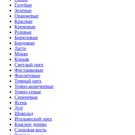
Голубые
Зеленые
Оранжевые
Красные
Кремовые
Розовые
Бирюзовые
Бордовые
Латте
Мокко
Коньяк
Светлый орех
Фисташковые
Фиолетовые
Темный орех
Темно-коричневые
Темно-серые
Сиреневые
Ясень
Дуб
Шоколад
Итальянский орех
Красное дерево
Слоновая кость