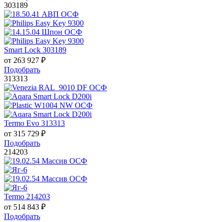
303189
Smart Lock 303189
от
263 927
₽
Подобрать
313313
Termo Evo 313313
от
315 729
₽
Подобрать
214203
Termo 214203
от
514 843
₽
Подобрать