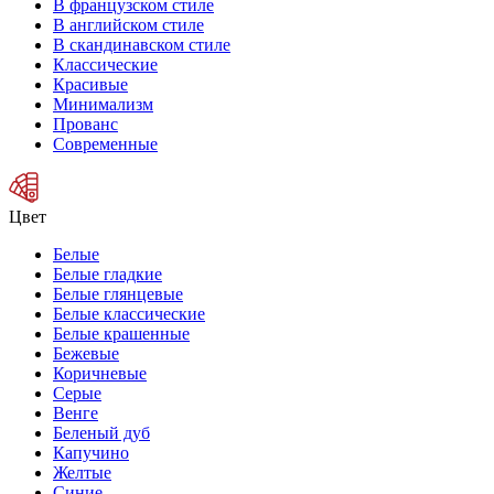
В французском стиле
В английском стиле
В скандинавском стиле
Классические
Красивые
Минимализм
Прованс
Современные
Цвет
Белые
Белые гладкие
Белые глянцевые
Белые классические
Белые крашенные
Бежевые
Коричневые
Серые
Венге
Беленый дуб
Капучино
Желтые
Синие