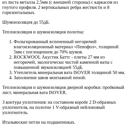
из листа металла 2,5мм (с внешней стороны) c каркасом из
гнутого профиля. 2 вертикальных ребра жесткости и 8
горизонтальных.
Шумоизоляция до 55дБ.
Теплоизоляция и шумоизоляция полотна:
Фольгированный вспененный негорючий
влагоизоляционный материал «Пенофол», толщиной
5мм с поглощением до 70% шумов.
ROCKWOOL Акустик Баттс - плиты 27 мм из
негорючей, экологически чистой каменной ваты с
повышенной звукоизоляцией 55дБ.
Утеплитель минеральная вата ISOVER толщиной 50 мм.
Заполнение швов монтажной пеной.
Теплоизоляция и шумоизоляция дверной коробки: пробковый
лист, минеральная вата ISOVER.
3 контура уплотнения: на составном коробе 2 D-образных
уплотнителя, на полотне 1 V-образный нейлоновый
уплотнитель.
Итальянские петли на подшипниках.