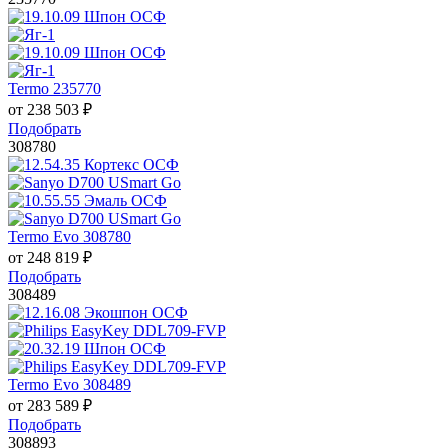
Termo 235770
от
238 503
₽
Подобрать
308780
Termo Evo 308780
от
248 819
₽
Подобрать
308489
Termo Evo 308489
от
283 589
₽
Подобрать
308893