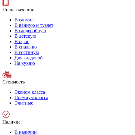
По назначению
В санузел
В ванную и туалет
В гардеробную
В детскую
В офис
В спальню
В гостиную
Для кладовой
На кухню
Стоимость
Эконом класса
Премиум класса
Элитные
Наличие
В наличии