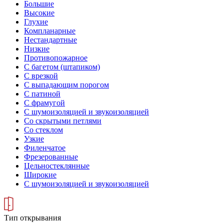
Большие
Высокие
Глухие
Компланарные
Нестандартные
Низкие
Противопожарное
С багетом (штапиком)
С врезкой
С выпадающим порогом
С патиной
С фрамугой
С шумоизоляцией и звукоизоляцией
Со скрытыми петлями
Со стеклом
Узкие
Филенчатое
Фрезерованные
Цельностеклянные
Широкие
С шумоизоляцией и звукоизоляцией
Тип открывания