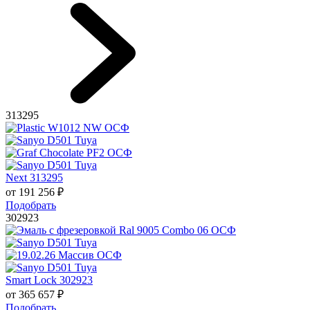
313295
Next 313295
от
191 256
₽
Подобрать
302923
Smart Lock 302923
от
365 657
₽
Подобрать