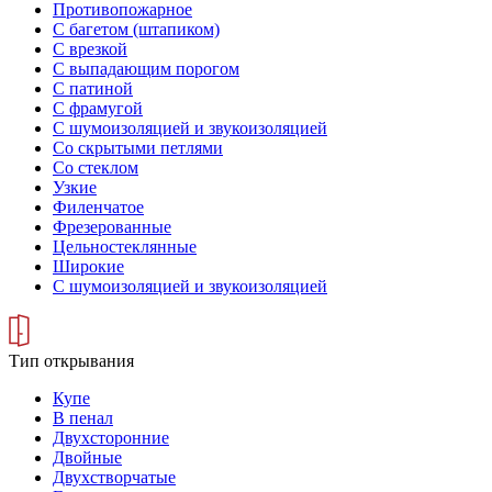
Противопожарное
С багетом (штапиком)
С врезкой
С выпадающим порогом
С патиной
С фрамугой
С шумоизоляцией и звукоизоляцией
Со скрытыми петлями
Со стеклом
Узкие
Филенчатое
Фрезерованные
Цельностеклянные
Широкие
С шумоизоляцией и звукоизоляцией
Тип открывания
Купе
В пенал
Двухсторонние
Двойные
Двухстворчатые