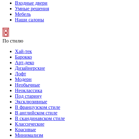
Входные двери
Умные решения
Мебель
Наши салоны
По стилю
Хай-тек
Барокко
Арт-деко
Дизайнерские
Лофт
Модерн
Необычные
Неоклассика
Под старину
Эксклюзивные
В французском стиле
В английском стиле
В скандинавском стиле
Классические
Красивые
Минимализм