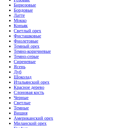
Бирюзовые
Бордовые
Латте
Мокко
Коньяк
Светлый орех
Фисташковые
Фиолетовые
Темный орех
Темно-коричневые
Темно-серые
Сиреневые
Ясень
Дуб
Шоколад
Итальянский орех
Красное дерево
Слоновая кость
Черные
Светлые
Темные
Вишня
Американский орех
Миланский орех