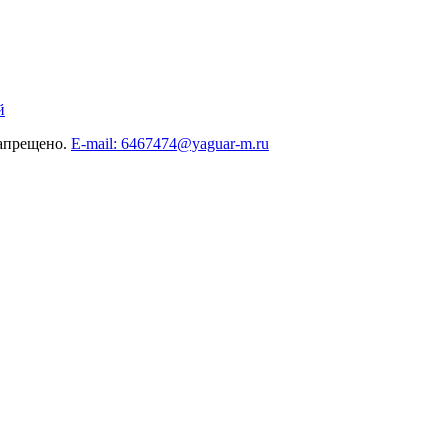
й
запрещено.
E-mail: 6467474@yaguar-m.ru