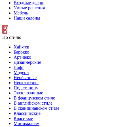
Входные двери
Умные решения
Мебель
Наши салоны
По стилю
Хай-тек
Барокко
Арт-деко
Дизайнерские
Лофт
Модерн
Необычные
Неоклассика
Под старину
Эксклюзивные
В французском стиле
В английском стиле
В скандинавском стиле
Классические
Красивые
Минимализм