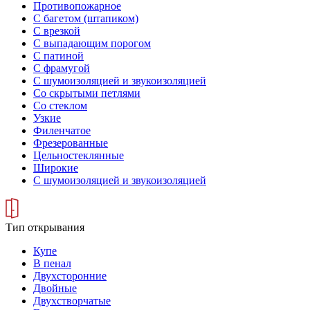
Противопожарное
С багетом (штапиком)
С врезкой
С выпадающим порогом
С патиной
С фрамугой
С шумоизоляцией и звукоизоляцией
Со скрытыми петлями
Со стеклом
Узкие
Филенчатое
Фрезерованные
Цельностеклянные
Широкие
С шумоизоляцией и звукоизоляцией
Тип открывания
Купе
В пенал
Двухсторонние
Двойные
Двухстворчатые