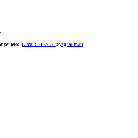
й
запрещено.
E-mail: 6467474@yaguar-m.ru