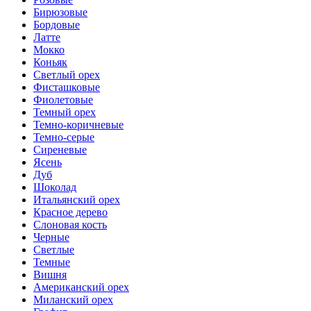
Бирюзовые
Бордовые
Латте
Мокко
Коньяк
Светлый орех
Фисташковые
Фиолетовые
Темный орех
Темно-коричневые
Темно-серые
Сиреневые
Ясень
Дуб
Шоколад
Итальянский орех
Красное дерево
Слоновая кость
Черные
Светлые
Темные
Вишня
Американский орех
Миланский орех