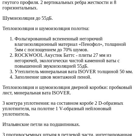
гнутого профиля. 2 вертикальных ребра жесткости и 8
горизонтальных.
Шумоизоляция до 55дБ.
Теплоизоляция и шумоизоляция полотна:
Фольгированный вспененный негорючий
влагоизоляционный материал «Пенофол», толщиной
5мм с поглощением до 70% шумов.
ROCKWOOL Акустик Баттс - плиты 27 мм из
негорючей, экологически чистой каменной ваты с
повышенной звукоизоляцией 55дБ.
Утеплитель минеральная вата ISOVER толщиной 50 мм.
Заполнение швов монтажной пеной.
Теплоизоляция и шумоизоляция дверной коробки: пробковый
лист, минеральная вата ISOVER.
3 контура уплотнения: на составном коробе 2 D-образных
уплотнителя, на полотне 1 V-образный нейлоновый
уплотнитель.
Итальянские петли на подшипниках.
3 противосъемных штыря в петлевой части, интегрированная