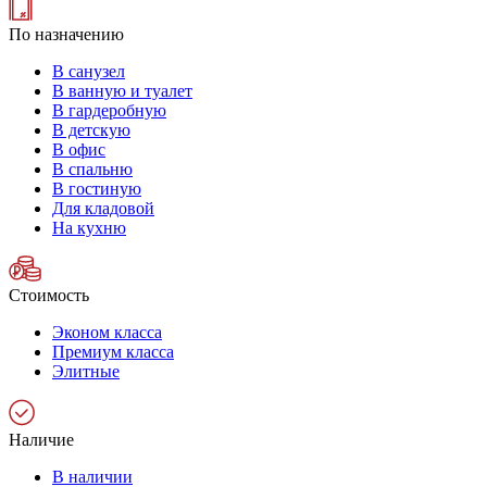
По назначению
В санузел
В ванную и туалет
В гардеробную
В детскую
В офис
В спальню
В гостиную
Для кладовой
На кухню
Стоимость
Эконом класса
Премиум класса
Элитные
Наличие
В наличии