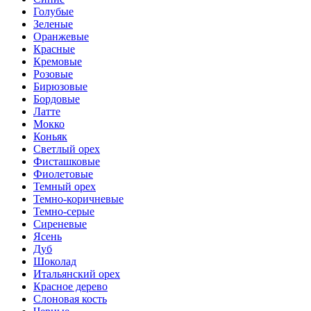
Голубые
Зеленые
Оранжевые
Красные
Кремовые
Розовые
Бирюзовые
Бордовые
Латте
Мокко
Коньяк
Светлый орех
Фисташковые
Фиолетовые
Темный орех
Темно-коричневые
Темно-серые
Сиреневые
Ясень
Дуб
Шоколад
Итальянский орех
Красное дерево
Слоновая кость