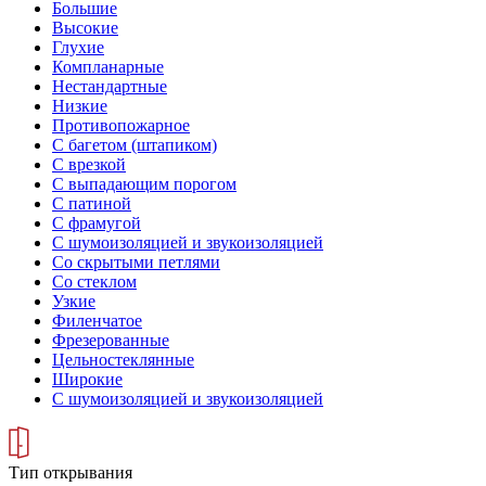
Большие
Высокие
Глухие
Компланарные
Нестандартные
Низкие
Противопожарное
С багетом (штапиком)
С врезкой
С выпадающим порогом
С патиной
С фрамугой
С шумоизоляцией и звукоизоляцией
Со скрытыми петлями
Со стеклом
Узкие
Филенчатое
Фрезерованные
Цельностеклянные
Широкие
С шумоизоляцией и звукоизоляцией
Тип открывания