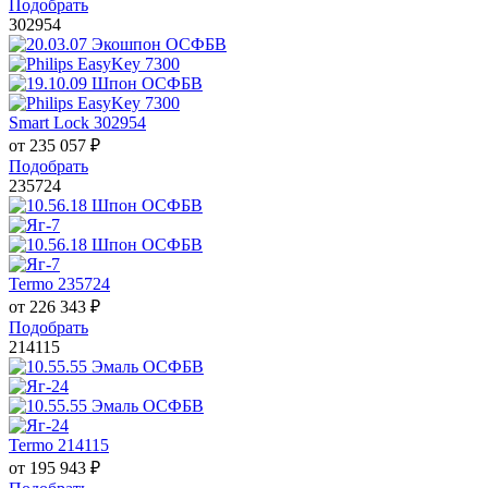
Подобрать
302954
Smart Lock 302954
от
235 057
₽
Подобрать
235724
Termo 235724
от
226 343
₽
Подобрать
214115
Termo 214115
от
195 943
₽