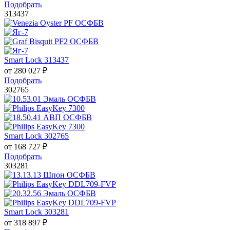
Подобрать
313437
Smart Lock 313437
от
280 027
₽
Подобрать
302765
Smart Lock 302765
от
168 727
₽
Подобрать
303281
Smart Lock 303281
от
318 897
₽