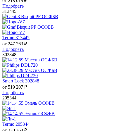
от
218 019
₽
Подобрать
313445
Termo 313445
от
247 263
₽
Подобрать
302848
Smart Lock 302848
от
519 207
₽
Подобрать
205344
Termo 205344
от
230 363
₽