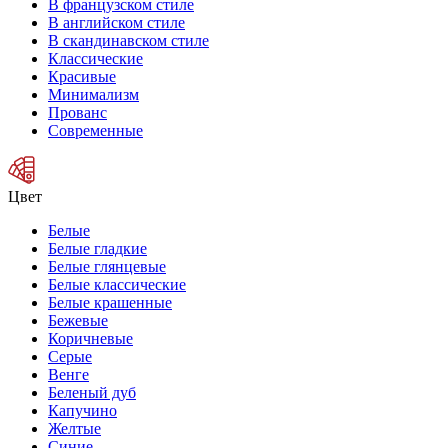
В французском стиле
В английском стиле
В скандинавском стиле
Классические
Красивые
Минимализм
Прованс
Современные
Цвет
Белые
Белые гладкие
Белые глянцевые
Белые классические
Белые крашенные
Бежевые
Коричневые
Серые
Венге
Беленый дуб
Капучино
Желтые
Синие