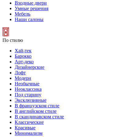
Входные двери
Умные решения
Мебель
Наши салоны
По стилю
Хай-тек
Барокко
Арт-деко
Дизайнерские
Лофт
Модерн
Необычные
Неоклассика
Под старину
Эксклюзивные
В французском стиле
В английском стиле
В скандинавском стиле
Классические
Красивые
Минимализм