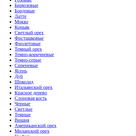
Бирюзовые
Бордовые
Латте
Мокко
Коньяк
Светлый орех
Фисташковые
Фиолетовые
Темный орех
Темно-коричневые
Темно-серые
Сиреневые
Ясень
Дуб
Шоколад
Итальянский орех
Красное дерево
Слоновая кость
Черные
Светлые
Темные
Вишня
Американский орех
Миланский орех