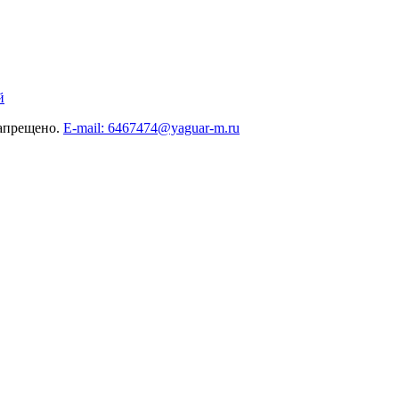
й
запрещено.
E-mail: 6467474@yaguar-m.ru