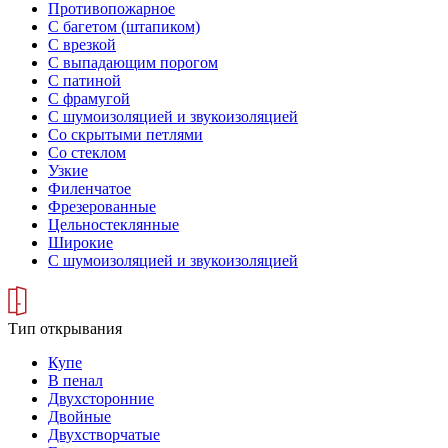
Противопожарное
С багетом (штапиком)
С врезкой
С выпадающим порогом
С патиной
С фрамугой
С шумоизоляцией и звукоизоляцией
Со скрытыми петлями
Со стеклом
Узкие
Филенчатое
Фрезерованные
Цельностеклянные
Широкие
С шумоизоляцией и звукоизоляцией
Тип открывания
Купе
В пенал
Двухсторонние
Двойные
Двухстворчатые