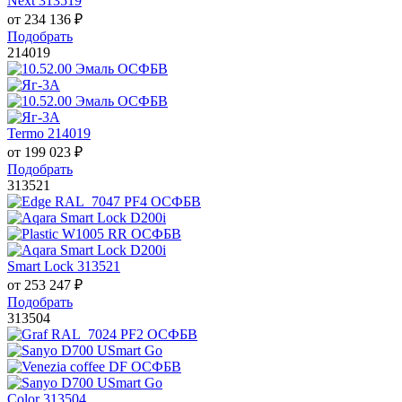
Next 313519
от
234 136
₽
Подобрать
214019
Termo 214019
от
199 023
₽
Подобрать
313521
Smart Lock 313521
от
253 247
₽
Подобрать
313504
Color 313504