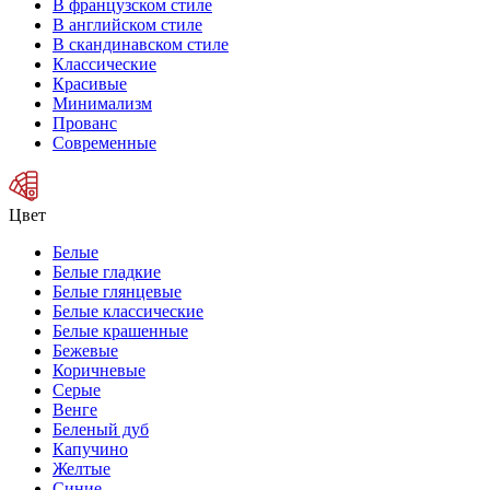
В французском стиле
В английском стиле
В скандинавском стиле
Классические
Красивые
Минимализм
Прованс
Современные
Цвет
Белые
Белые гладкие
Белые глянцевые
Белые классические
Белые крашенные
Бежевые
Коричневые
Серые
Венге
Беленый дуб
Капучино
Желтые
Синие