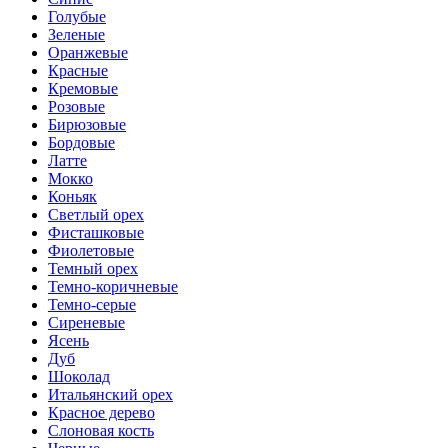
Голубые
Зеленые
Оранжевые
Красные
Кремовые
Розовые
Бирюзовые
Бордовые
Латте
Мокко
Коньяк
Светлый орех
Фисташковые
Фиолетовые
Темный орех
Темно-коричневые
Темно-серые
Сиреневые
Ясень
Дуб
Шоколад
Итальянский орех
Красное дерево
Слоновая кость