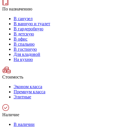
По назначению
В санузел
В ванную и туалет
В гардеробную
В детскую
В офис
В спальню
В гостиную
Для кладовой
На кухню
Стоимость
Эконом класса
Премиум класса
Элитные
Наличие
В наличии