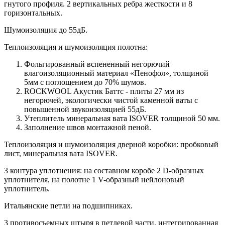
гнутого профиля. 2 вертикальных ребра жесткости и 8
горизонтальных.
Шумоизоляция до 55дБ.
Теплоизоляция и шумоизоляция полотна:
Фольгированный вспененный негорючий
влагоизоляционный материал «Пенофол», толщиной
5мм с поглощением до 70% шумов.
ROCKWOOL Акустик Баттс - плиты 27 мм из
негорючей, экологически чистой каменной ваты с
повышенной звукоизоляцией 55дБ.
Утеплитель минеральная вата ISOVER толщиной 50 мм.
Заполнение швов монтажной пеной.
Теплоизоляция и шумоизоляция дверной коробки: пробковый
лист, минеральная вата ISOVER.
3 контура уплотнения: на составном коробе 2 D-образных
уплотнителя, на полотне 1 V-образный нейлоновый
уплотнитель.
Итальянские петли на подшипниках.
3 противосъемных штыря в петлевой части, интегрированная