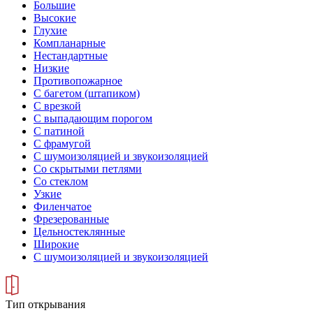
Большие
Высокие
Глухие
Компланарные
Нестандартные
Низкие
Противопожарное
С багетом (штапиком)
С врезкой
С выпадающим порогом
С патиной
С фрамугой
С шумоизоляцией и звукоизоляцией
Со скрытыми петлями
Со стеклом
Узкие
Филенчатое
Фрезерованные
Цельностеклянные
Широкие
С шумоизоляцией и звукоизоляцией
Тип открывания