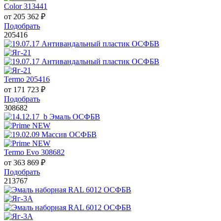
Color 313441
от
205 362
₽
Подобрать
205416
Termo 205416
от
171 723
₽
Подобрать
308682
Termo Evo 308682
от
363 869
₽
Подобрать
213767