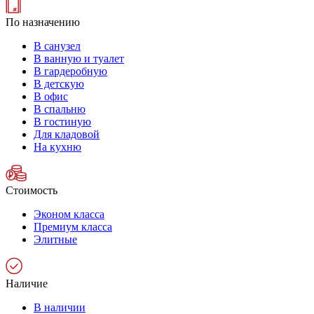
По назначению
В санузел
В ванную и туалет
В гардеробную
В детскую
В офис
В спальню
В гостиную
Для кладовой
На кухню
Стоимость
Эконом класса
Премиум класса
Элитные
Наличие
В наличии