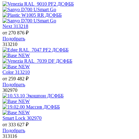
Next 313218
от
270 876
₽
Подобрать
313210
Color 313210
от
259 482
₽
Подобрать
302970
Smart Lock 302970
от
333 627
₽
Подобрать
313116