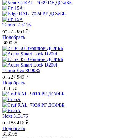
Termo 313116
от
278 063
₽
Подобрать
309035
Termo Evo 309035
от
227 949
₽
Подобрать
313176
Next 313176
от
188 416
₽
Подобрать
313195