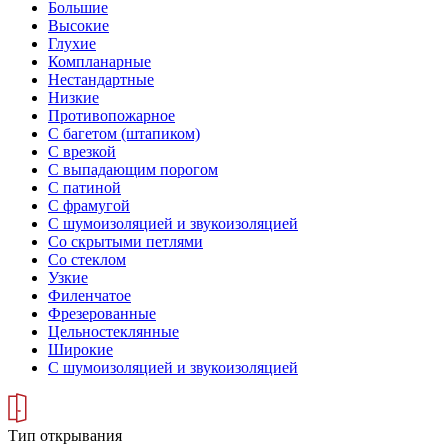
Большие
Высокие
Глухие
Компланарные
Нестандартные
Низкие
Противопожарное
С багетом (штапиком)
С врезкой
С выпадающим порогом
С патиной
С фрамугой
С шумоизоляцией и звукоизоляцией
Со скрытыми петлями
Со стеклом
Узкие
Филенчатое
Фрезерованные
Цельностеклянные
Широкие
С шумоизоляцией и звукоизоляцией
Тип открывания