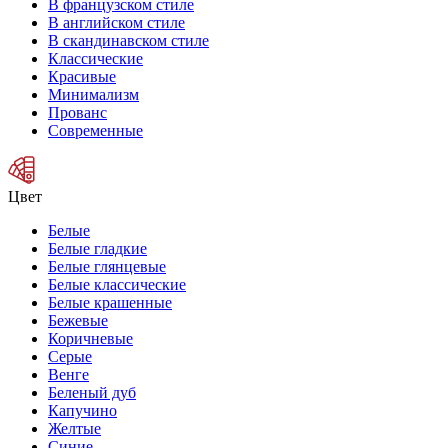
В французском стиле
В английском стиле
В скандинавском стиле
Классические
Красивые
Минимализм
Прованс
Современные
Цвет
Белые
Белые гладкие
Белые глянцевые
Белые классические
Белые крашенные
Бежевые
Коричневые
Серые
Венге
Беленый дуб
Капучино
Желтые
Синие