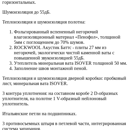
горизонтальных.
Шумоизоляция до 55дБ.
Теплоизоляция и шумоизоляция полотна:
Фольгированный вспененный негорючий
влагоизоляционный материал «Пенофол», толщиной
5мм с поглощением до 70% шумов.
ROCKWOOL Акустик Баттс - плиты 27 мм из
негорючей, экологически чистой каменной ваты с
повышенной звукоизоляцией 55дБ.
Утеплитель минеральная вата ISOVER толщиной 50 мм.
Заполнение швов монтажной пеной.
Теплоизоляция и шумоизоляция дверной коробки: пробковый
лист, минеральная вата ISOVER.
3 контура уплотнения: на составном коробе 2 D-образных
уплотнителя, на полотне 1 V-образный нейлоновый
уплотнитель.
Итальянские петли на подшипниках.
3 противосъемных штыря в петлевой части, интегрированная
система запирания.