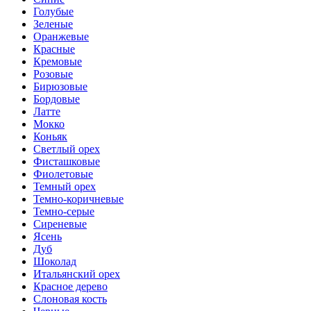
Голубые
Зеленые
Оранжевые
Красные
Кремовые
Розовые
Бирюзовые
Бордовые
Латте
Мокко
Коньяк
Светлый орех
Фисташковые
Фиолетовые
Темный орех
Темно-коричневые
Темно-серые
Сиреневые
Ясень
Дуб
Шоколад
Итальянский орех
Красное дерево
Слоновая кость