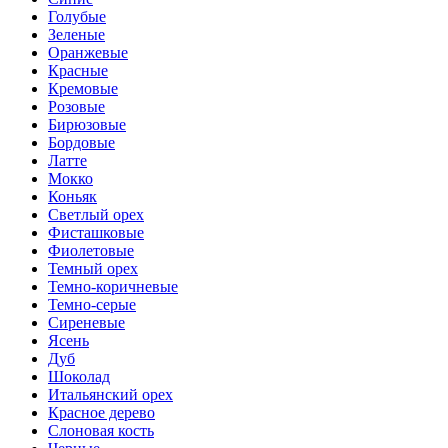
Голубые
Зеленые
Оранжевые
Красные
Кремовые
Розовые
Бирюзовые
Бордовые
Латте
Мокко
Коньяк
Светлый орех
Фисташковые
Фиолетовые
Темный орех
Темно-коричневые
Темно-серые
Сиреневые
Ясень
Дуб
Шоколад
Итальянский орех
Красное дерево
Слоновая кость