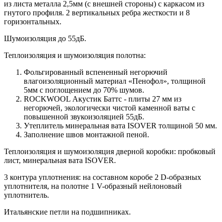
из листа металла 2,5мм (с внешней стороны) c каркасом из
гнутого профиля. 2 вертикальных ребра жесткости и 8
горизонтальных.
Шумоизоляция до 55дБ.
Теплоизоляция и шумоизоляция полотна:
Фольгированный вспененный негорючий
влагоизоляционный материал «Пенофол», толщиной
5мм с поглощением до 70% шумов.
ROCKWOOL Акустик Баттс - плиты 27 мм из
негорючей, экологически чистой каменной ваты с
повышенной звукоизоляцией 55дБ.
Утеплитель минеральная вата ISOVER толщиной 50 мм.
Заполнение швов монтажной пеной.
Теплоизоляция и шумоизоляция дверной коробки: пробковый
лист, минеральная вата ISOVER.
3 контура уплотнения: на составном коробе 2 D-образных
уплотнителя, на полотне 1 V-образный нейлоновый
уплотнитель.
Итальянские петли на подшипниках.