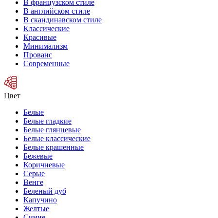
В французском стиле
В английском стиле
В скандинавском стиле
Классические
Красивые
Минимализм
Прованс
Современные
Цвет
Белые
Белые гладкие
Белые глянцевые
Белые классические
Белые крашенные
Бежевые
Коричневые
Серые
Венге
Беленый дуб
Капучино
Желтые
Синие