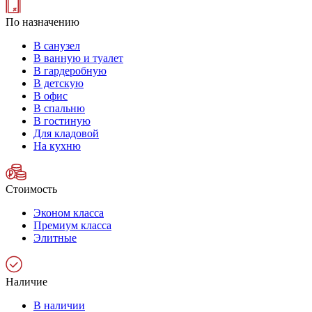
По назначению
В санузел
В ванную и туалет
В гардеробную
В детскую
В офис
В спальню
В гостиную
Для кладовой
На кухню
Стоимость
Эконом класса
Премиум класса
Элитные
Наличие
В наличии