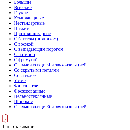
Большие
Высокие
Глухие
Компланарные
Нестандартные
Низкие
Противопожарное
С багетом (штапиком)
С врезкой
С выпадающим порогом
С патиной
С фрамугой
С шумоизоляцией и звукоизоляцией
Со скрытыми петлями
Со стеклом
Узкие
Филенчатое
Фрезерованные
Цельностеклянные
Широкие
С шумоизоляцией и звукоизоляцией
Тип открывания