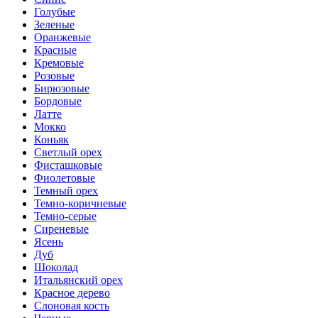
Голубые
Зеленые
Оранжевые
Красные
Кремовые
Розовые
Бирюзовые
Бордовые
Латте
Мокко
Коньяк
Светлый орех
Фисташковые
Фиолетовые
Темный орех
Темно-коричневые
Темно-серые
Сиреневые
Ясень
Дуб
Шоколад
Итальянский орех
Красное дерево
Слоновая кость