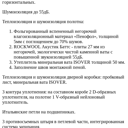
горизонтальных.
Шумоизоляция до 55дБ.
Теплоизоляция и шумоизоляция полотна:
Фольгированный вспененный негорючий
влагоизоляционный материал «Пенофол», толщиной
5мм с поглощением до 70% шумов.
ROCKWOOL Акустик Баттс - плиты 27 мм из
негорючей, экологически чистой каменной ваты с
повышенной звукоизоляцией 55дБ.
Утеплитель минеральная вата ISOVER толщиной 50 мм.
Заполнение швов монтажной пеной.
Теплоизоляция и шумоизоляция дверной коробки: пробковый
лист, минеральная вата ISOVER.
3 контура уплотнения: на составном коробе 2 D-образных
уплотнителя, на полотне 1 V-образный нейлоновый
уплотнитель.
Итальянские петли на подшипниках.
3 противосъемных штыря в петлевой части, интегрированная
система запирания.