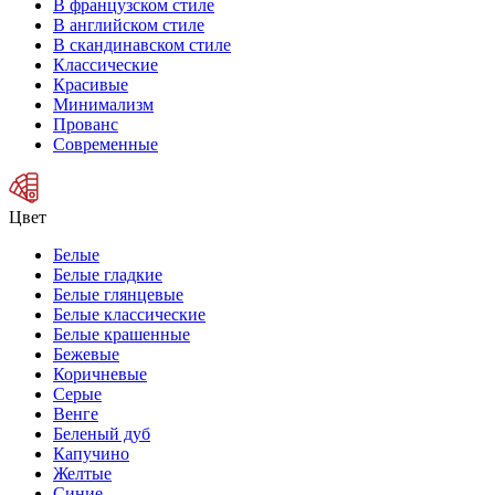
В французском стиле
В английском стиле
В скандинавском стиле
Классические
Красивые
Минимализм
Прованс
Современные
Цвет
Белые
Белые гладкие
Белые глянцевые
Белые классические
Белые крашенные
Бежевые
Коричневые
Серые
Венге
Беленый дуб
Капучино
Желтые
Синие