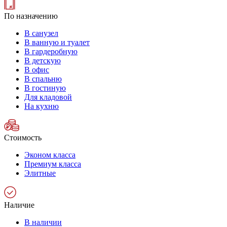
По назначению
В санузел
В ванную и туалет
В гардеробную
В детскую
В офис
В спальню
В гостиную
Для кладовой
На кухню
Стоимость
Эконом класса
Премиум класса
Элитные
Наличие
В наличии