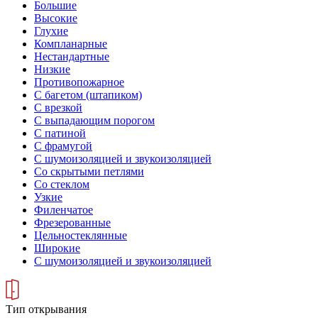
Большие
Высокие
Глухие
Компланарные
Нестандартные
Низкие
Противопожарное
С багетом (штапиком)
С врезкой
С выпадающим порогом
С патиной
С фрамугой
С шумоизоляцией и звукоизоляцией
Со скрытыми петлями
Со стеклом
Узкие
Филенчатое
Фрезерованные
Цельностеклянные
Широкие
С шумоизоляцией и звукоизоляцией
Тип открывания