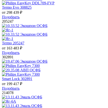
Termo Evo 308825
от
298 439
₽
Подобрать
205247
Termo 205247
от
163 483
₽
Подобрать
302891
Smart Lock 302891
от
199 417
₽
Подобрать
214078