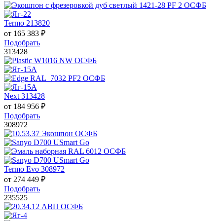
Termo 213820
от
165 383
₽
Подобрать
313428
Next 313428
от
184 956
₽
Подобрать
308972
Termo Evo 308972
от
274 449
₽
Подобрать
235525