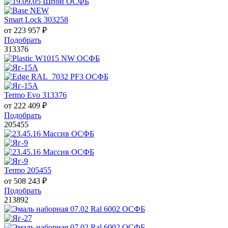
Smart Lock 303258
от
223 957
₽
Подобрать
313376
Termo Evo 313376
от
222 409
₽
Подобрать
205455
Termo 205455
от
508 243
₽
Подобрать
213892