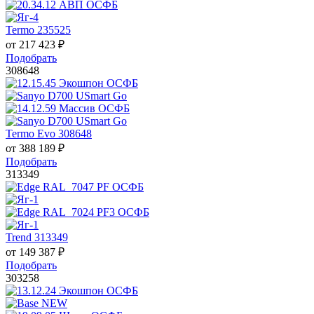
Termo 235525
от
217 423
₽
Подобрать
308648
Termo Evo 308648
от
388 189
₽
Подобрать
313349
Trend 313349
от
149 387
₽
Подобрать
303258