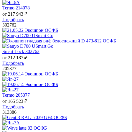
Termo 214078
от
217 943
₽
Подобрать
302762
Smart Lock 302762
от
212 187
₽
Подобрать
205377
Termo 205377
от
165 523
₽
Подобрать
313386