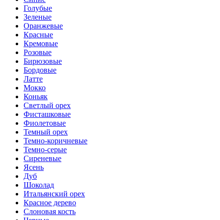
Голубые
Зеленые
Оранжевые
Красные
Кремовые
Розовые
Бирюзовые
Бордовые
Латте
Мокко
Коньяк
Светлый орех
Фисташковые
Фиолетовые
Темный орех
Темно-коричневые
Темно-серые
Сиреневые
Ясень
Дуб
Шоколад
Итальянский орех
Красное дерево
Слоновая кость