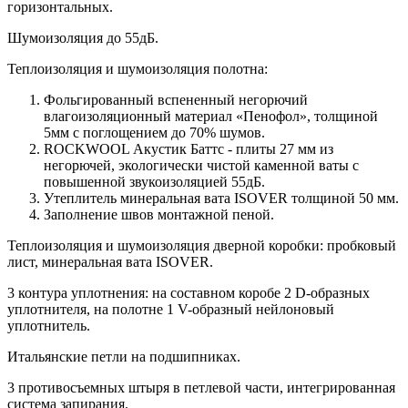
горизонтальных.
Шумоизоляция до 55дБ.
Теплоизоляция и шумоизоляция полотна:
Фольгированный вспененный негорючий
влагоизоляционный материал «Пенофол», толщиной
5мм с поглощением до 70% шумов.
ROCKWOOL Акустик Баттс - плиты 27 мм из
негорючей, экологически чистой каменной ваты с
повышенной звукоизоляцией 55дБ.
Утеплитель минеральная вата ISOVER толщиной 50 мм.
Заполнение швов монтажной пеной.
Теплоизоляция и шумоизоляция дверной коробки: пробковый
лист, минеральная вата ISOVER.
3 контура уплотнения: на составном коробе 2 D-образных
уплотнителя, на полотне 1 V-образный нейлоновый
уплотнитель.
Итальянские петли на подшипниках.
3 противосъемных штыря в петлевой части, интегрированная
система запирания.