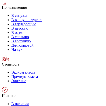
По назначению
В санузел
В ванную и туалет
В гардеробную
В детскую
В офис
В спальню
В гостиную
Для кладовой
На кухню
Стоимость
Эконом класса
Премиум класса
Элитные
Наличие
В наличии