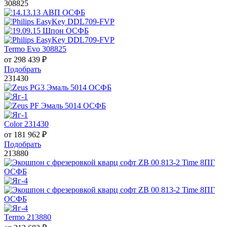
308825
Termo Evo 308825
от
298 439
₽
Подобрать
231430
Color 231430
от
181 962
₽
Подобрать
213880
Termo 213880