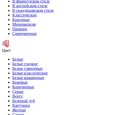
В французском стиле
В английском стиле
В скандинавском стиле
Классические
Красивые
Минимализм
Прованс
Современные
Цвет
Белые
Белые гладкие
Белые глянцевые
Белые классические
Белые крашенные
Бежевые
Коричневые
Серые
Венге
Беленый дуб
Капучино
Желтые
Синие