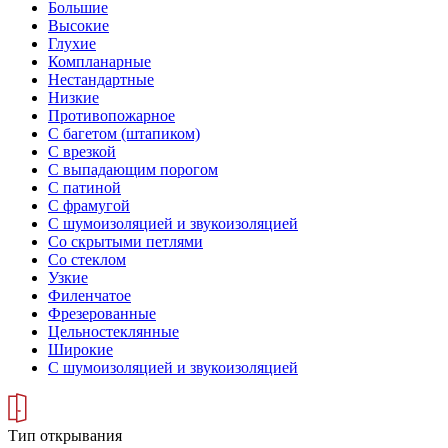
Большие
Высокие
Глухие
Компланарные
Нестандартные
Низкие
Противопожарное
С багетом (штапиком)
С врезкой
С выпадающим порогом
С патиной
С фрамугой
С шумоизоляцией и звукоизоляцией
Со скрытыми петлями
Со стеклом
Узкие
Филенчатое
Фрезерованные
Цельностеклянные
Широкие
С шумоизоляцией и звукоизоляцией
Тип открывания