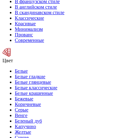
В французском стиле
В английском стиле
В скандинавском стиле
Классические
Красивые
Минимализм
Прованс
Современные
Цвет
Белые
Белые гладкие
Белые глянцевые
Белые классические
Белые крашенные
Бежевые
Коричневые
Серые
Венге
Беленый дуб
Капучино
Желтые
Синие