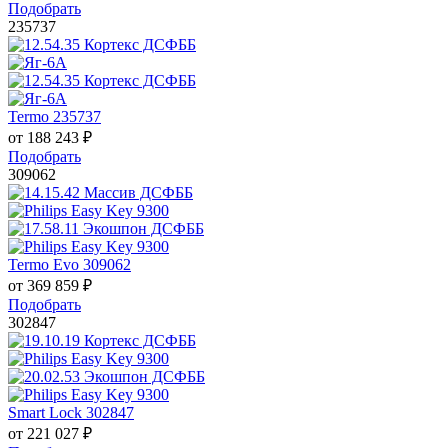
Подобрать
235737
Termo 235737
от
188 243
₽
Подобрать
309062
Termo Evo 309062
от
369 859
₽
Подобрать
302847
Smart Lock 302847
от
221 027
₽