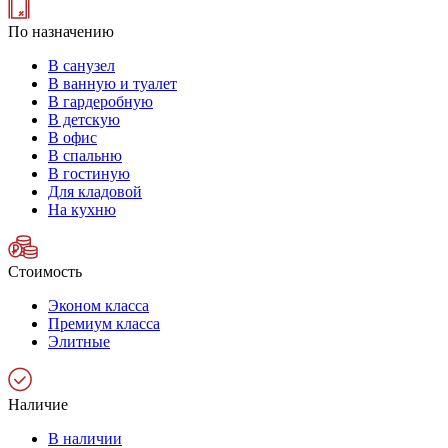
По назначению
В санузел
В ванную и туалет
В гардеробную
В детскую
В офис
В спальню
В гостиную
Для кладовой
На кухню
Стоимость
Эконом класса
Премиум класса
Элитные
Наличие
В наличии