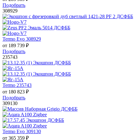
Подобрать
308929
Termo Evo 308929
от
189 739
₽
Подобрать
235743
Termo 235743
от
180 823
₽
Подобрать
309130
Termo Evo 309130
от
365 359
₽