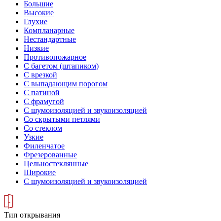
Большие
Высокие
Глухие
Компланарные
Нестандартные
Низкие
Противопожарное
С багетом (штапиком)
С врезкой
С выпадающим порогом
С патиной
С фрамугой
С шумоизоляцией и звукоизоляцией
Со скрытыми петлями
Со стеклом
Узкие
Филенчатое
Фрезерованные
Цельностеклянные
Широкие
С шумоизоляцией и звукоизоляцией
Тип открывания