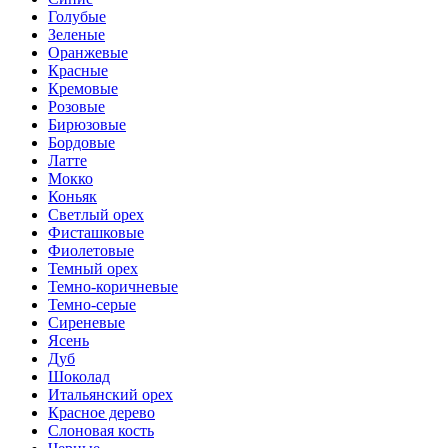
Голубые
Зеленые
Оранжевые
Красные
Кремовые
Розовые
Бирюзовые
Бордовые
Латте
Мокко
Коньяк
Светлый орех
Фисташковые
Фиолетовые
Темный орех
Темно-коричневые
Темно-серые
Сиреневые
Ясень
Дуб
Шоколад
Итальянский орех
Красное дерево
Слоновая кость