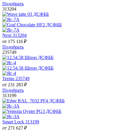
Подобрать
313204
Next 313204
от
175 116
₽
Подобрать
235749
Termo 235749
от
231 283
₽
Подобрать
313199
Smart Lock 313199
от
271 627
₽