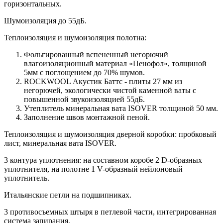
горизонтальных.
Шумоизоляция до 55дБ.
Теплоизоляция и шумоизоляция полотна:
Фольгированный вспененный негорючий
влагоизоляционный материал «Пенофол», толщиной
5мм с поглощением до 70% шумов.
ROCKWOOL Акустик Баттс - плиты 27 мм из
негорючей, экологически чистой каменной ваты с
повышенной звукоизоляцией 55дБ.
Утеплитель минеральная вата ISOVER толщиной 50 мм.
Заполнение швов монтажной пеной.
Теплоизоляция и шумоизоляция дверной коробки: пробковый
лист, минеральная вата ISOVER.
3 контура уплотнения: на составном коробе 2 D-образных
уплотнителя, на полотне 1 V-образный нейлоновый
уплотнитель.
Итальянские петли на подшипниках.
3 противосъемных штыря в петлевой части, интегрированная
система запирания.