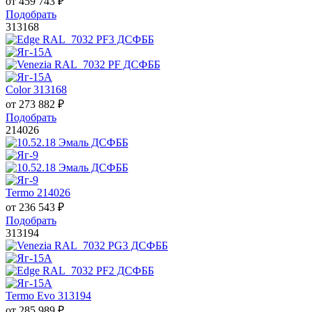
от
459 743
₽
Подобрать
313168
Color 313168
от
273 882
₽
Подобрать
214026
Termo 214026
от
236 543
₽
Подобрать
313194
Termo Evo 313194
от
285 989
₽