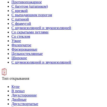
Противопожарное
С багетом (штапиком)
С врезкой
С выпадающим порогом
С патиной
С фрамугой
С шумоизоляцией и звукоизоляцией
Со скрытыми петлями
Со стеклом
Узкие
Филенчатое
Фрезерованные
Цельностеклянные
Широкие
С шумоизоляцией и звукоизоляцией
Тип открывания
Купе
В пенал
Двухсторонние
Двойные
Двухстворчатые