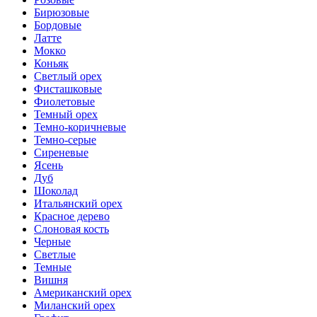
Бирюзовые
Бордовые
Латте
Мокко
Коньяк
Светлый орех
Фисташковые
Фиолетовые
Темный орех
Темно-коричневые
Темно-серые
Сиреневые
Ясень
Дуб
Шоколад
Итальянский орех
Красное дерево
Слоновая кость
Черные
Светлые
Темные
Вишня
Американский орех
Миланский орех