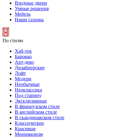
Входные двери
Умные решения
Мебель
Наши салоны
По стилю
Хай-тек
Барокко
Арт-деко
Дизайнерские
Лофт
Модерн
Необычные
Неоклассика
Под старину
Эксклюзивные
В французском стиле
В английском стиле
В скандинавском стиле
Классические
Красивые
Минимализм