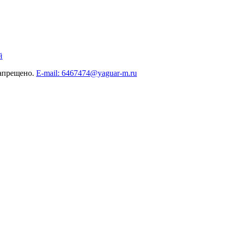
й
запрещено.
E-mail: 6467474@yaguar-m.ru