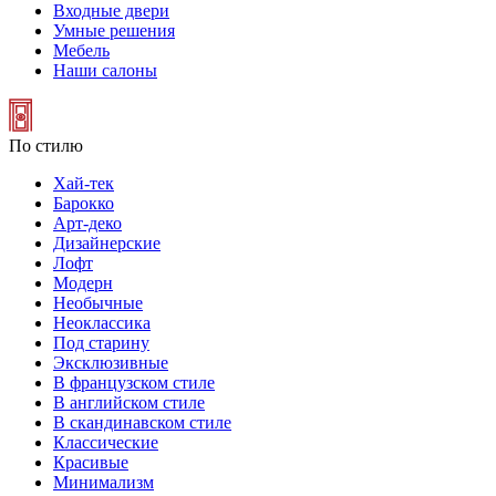
Входные двери
Умные решения
Мебель
Наши салоны
По стилю
Хай-тек
Барокко
Арт-деко
Дизайнерские
Лофт
Модерн
Необычные
Неоклассика
Под старину
Эксклюзивные
В французском стиле
В английском стиле
В скандинавском стиле
Классические
Красивые
Минимализм