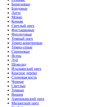
Бирюзовые
Бордовые
Латте
Мокко
Коньяк
Светлый орех
Фисташковые
Фиолетовые
Темный орех
Темно-коричневые
Темно-серые
Сиреневые
Ясень
Дуб
Шоколад
Итальянский орех
Красное дерево
Слоновая кость
Черные
Светлые
Темные
Вишня
Американский орех
Миланский орех