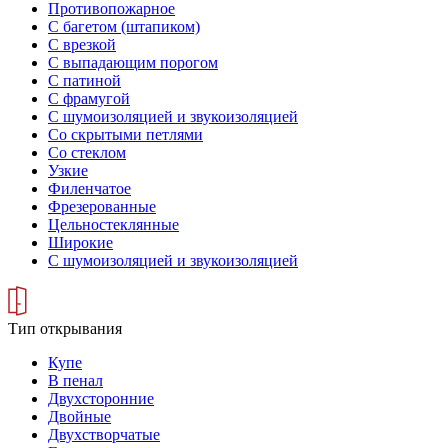
Противопожарное
С багетом (штапиком)
С врезкой
С выпадающим порогом
С патиной
С фрамугой
С шумоизоляцией и звукоизоляцией
Со скрытыми петлями
Со стеклом
Узкие
Филенчатое
Фрезерованные
Цельностеклянные
Широкие
С шумоизоляцией и звукоизоляцией
Тип открывания
Купе
В пенал
Двухсторонние
Двойные
Двухстворчатые