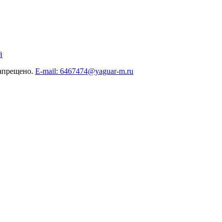
й
запрещено.
E-mail: 6467474@yaguar-m.ru