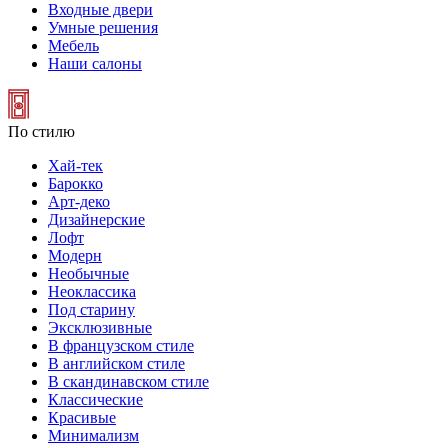
Входные двери
Умные решения
Мебель
Наши салоны
По стилю
Хай-тек
Барокко
Арт-деко
Дизайнерские
Лофт
Модерн
Необычные
Неоклассика
Под старину
Эксклюзивные
В французском стиле
В английском стиле
В скандинавском стиле
Классические
Красивые
Минимализм