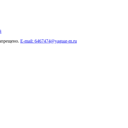
й
запрещено.
E-mail: 6467474@yaguar-m.ru