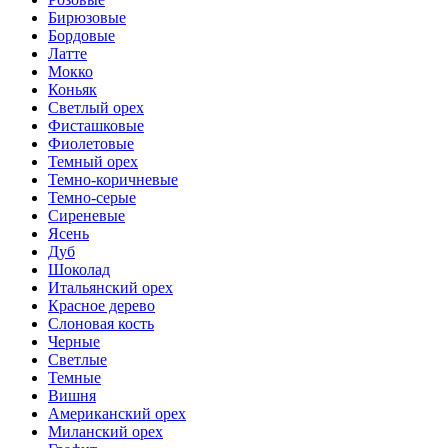
Бирюзовые
Бордовые
Латте
Мокко
Коньяк
Светлый орех
Фисташковые
Фиолетовые
Темный орех
Темно-коричневые
Темно-серые
Сиреневые
Ясень
Дуб
Шоколад
Итальянский орех
Красное дерево
Слоновая кость
Черные
Светлые
Темные
Вишня
Американский орех
Миланский орех