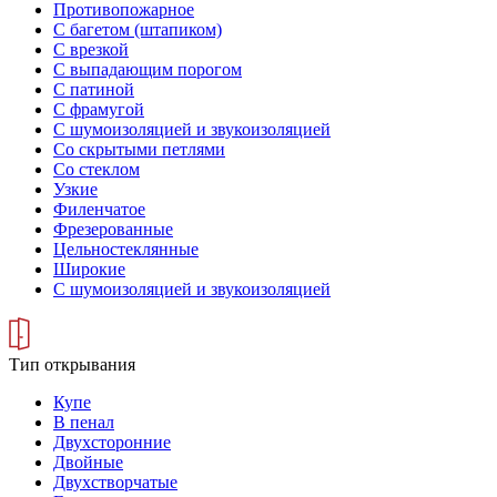
Противопожарное
С багетом (штапиком)
С врезкой
С выпадающим порогом
С патиной
С фрамугой
С шумоизоляцией и звукоизоляцией
Со скрытыми петлями
Со стеклом
Узкие
Филенчатое
Фрезерованные
Цельностеклянные
Широкие
С шумоизоляцией и звукоизоляцией
Тип открывания
Купе
В пенал
Двухсторонние
Двойные
Двухстворчатые