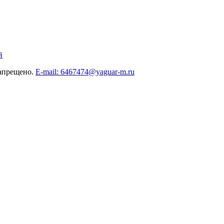
й
запрещено.
E-mail: 6467474@yaguar-m.ru