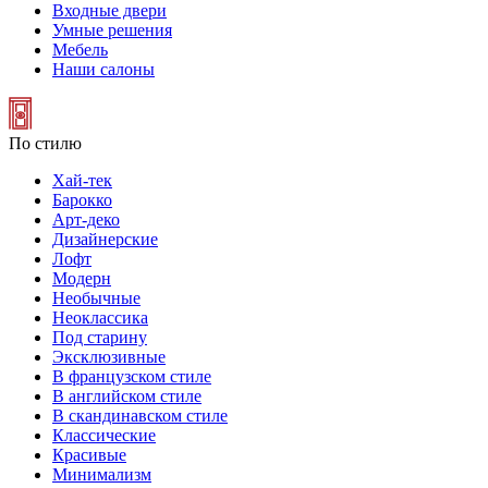
Входные двери
Умные решения
Мебель
Наши салоны
По стилю
Хай-тек
Барокко
Арт-деко
Дизайнерские
Лофт
Модерн
Необычные
Неоклассика
Под старину
Эксклюзивные
В французском стиле
В английском стиле
В скандинавском стиле
Классические
Красивые
Минимализм