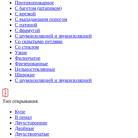
Противопожарное
С багетом (штапиком)
С врезкой
С выпадающим порогом
С патиной
С фрамугой
С шумоизоляцией и звукоизоляцией
Со скрытыми петлями
Со стеклом
Узкие
Филенчатое
Фрезерованные
Цельностеклянные
Широкие
С шумоизоляцией и звукоизоляцией
Тип открывания
Купе
В пенал
Двухсторонние
Двойные
Двухстворчатые