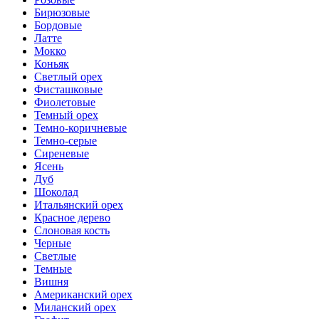
Бирюзовые
Бордовые
Латте
Мокко
Коньяк
Светлый орех
Фисташковые
Фиолетовые
Темный орех
Темно-коричневые
Темно-серые
Сиреневые
Ясень
Дуб
Шоколад
Итальянский орех
Красное дерево
Слоновая кость
Черные
Светлые
Темные
Вишня
Американский орех
Миланский орех