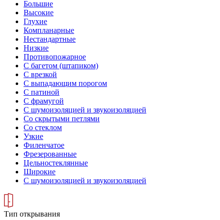
Большие
Высокие
Глухие
Компланарные
Нестандартные
Низкие
Противопожарное
С багетом (штапиком)
С врезкой
С выпадающим порогом
С патиной
С фрамугой
С шумоизоляцией и звукоизоляцией
Со скрытыми петлями
Со стеклом
Узкие
Филенчатое
Фрезерованные
Цельностеклянные
Широкие
С шумоизоляцией и звукоизоляцией
Тип открывания