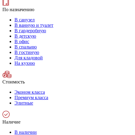
По назначению
В санузел
В ванную и туалет
В гардеробную
В детскую
В офис
В спальню
В гостиную
Для кладовой
На кухню
Стоимость
Эконом класса
Премиум класса
Элитные
Наличие
В наличии