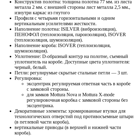
Конструктив полотна: толщина полотна 77 мм. из листа
металла 2 мм. с внешней стороны лист металла 2,5 мм.,
изнутри каркас из гнутого
Профиля с четырьмя горизонтальными и одним
вертикальным усилителями жесткости.
Наполнение полотна: ISILVER (виброизоляция),
ПЕНОФОЛ (теплоизоляция, пароизоляция), ISOVER
(теплоизоляция, шумоизоляция).
Наполнение короба: ISOVER (теплоизоляция,
шумоизоляция).
Уплотнение: D-образный контур на полотне, съемный
уплотнитель на коробе. Доступные цвета уплотнителя:
черный, белый.
Петли: регулирумые скрытые стальные петли — 3 шт.
Регулировка:
эксцентрик регулируемая ответная часть в коробе
с замковой стороны.
для замков Mottura Nova и Mottura X-mode
регулировочная коробка с замковой стороны без
эксцентрика.
Декоративные элементы: хромированные втулки для
технологических отверстий под противосъемные штыри
(в петлевой части короба),
вертикальные приводы (в верхней и нижней части
короба).