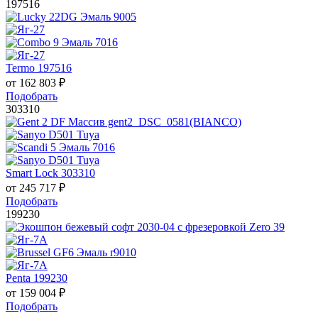
197516
Termo 197516
от
162 803
₽
Подобрать
303310
Smart Lock 303310
от
245 717
₽
Подобрать
199230
Penta 199230
от
159 004
₽
Подобрать