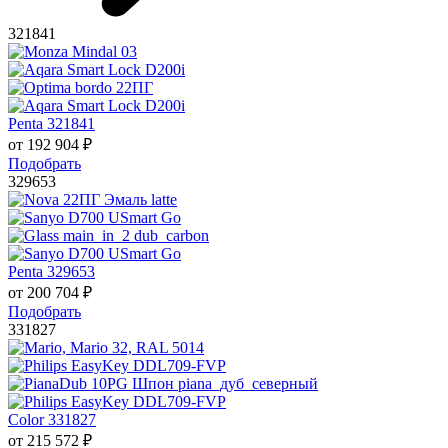
321841
Penta 321841
от
192 904
₽
Подобрать
329653
Penta 329653
от
200 704
₽
Подобрать
331827
Color 331827
от
215 572
₽