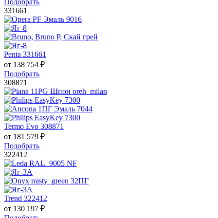
Подобрать
331661
Penta 331661
от
138 754
₽
Подобрать
308871
Termo Evo 308871
от
181 579
₽
Подобрать
322412
Trend 322412
от
130 197
₽
Подобрать