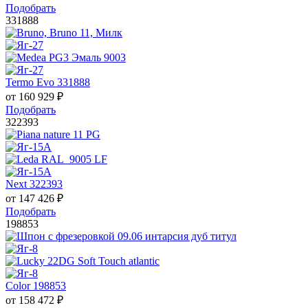
Подобрать
331888
Termo Evo 331888
от
160 929
₽
Подобрать
322393
Next 322393
от
147 426
₽
Подобрать
198853
Color 198853
от
158 472
₽