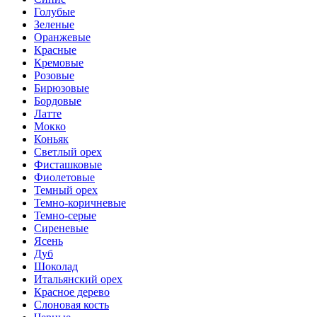
Голубые
Зеленые
Оранжевые
Красные
Кремовые
Розовые
Бирюзовые
Бордовые
Латте
Мокко
Коньяк
Светлый орех
Фисташковые
Фиолетовые
Темный орех
Темно-коричневые
Темно-серые
Сиреневые
Ясень
Дуб
Шоколад
Итальянский орех
Красное дерево
Слоновая кость