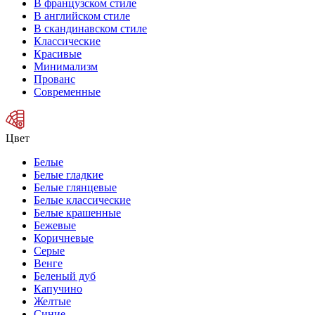
В французском стиле
В английском стиле
В скандинавском стиле
Классические
Красивые
Минимализм
Прованс
Современные
Цвет
Белые
Белые гладкие
Белые глянцевые
Белые классические
Белые крашенные
Бежевые
Коричневые
Серые
Венге
Беленый дуб
Капучино
Желтые
Синие