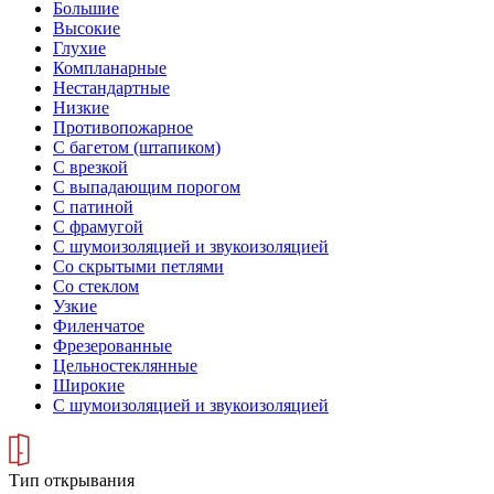
Большие
Высокие
Глухие
Компланарные
Нестандартные
Низкие
Противопожарное
С багетом (штапиком)
С врезкой
С выпадающим порогом
С патиной
С фрамугой
С шумоизоляцией и звукоизоляцией
Со скрытыми петлями
Со стеклом
Узкие
Филенчатое
Фрезерованные
Цельностеклянные
Широкие
С шумоизоляцией и звукоизоляцией
Тип открывания