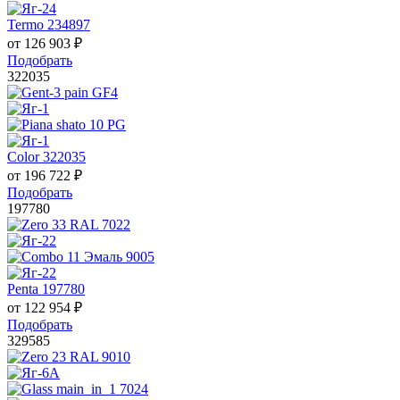
Termo 234897
от
126 903
₽
Подобрать
322035
Color 322035
от
196 722
₽
Подобрать
197780
Penta 197780
от
122 954
₽
Подобрать
329585