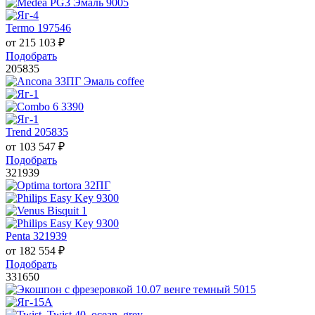
Termo 197546
от
215 103
₽
Подобрать
205835
Trend 205835
от
103 547
₽
Подобрать
321939
Penta 321939
от
182 554
₽
Подобрать
331650