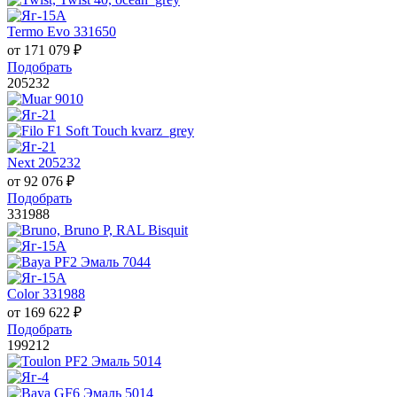
Termo Evo 331650
от
171 079
₽
Подобрать
205232
Next 205232
от
92 076
₽
Подобрать
331988
Color 331988
от
169 622
₽
Подобрать
199212