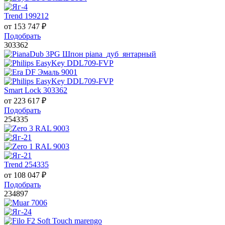
Trend 199212
от
153 747
₽
Подобрать
303362
Smart Lock 303362
от
223 617
₽
Подобрать
254335
Trend 254335
от
108 047
₽
Подобрать
234897