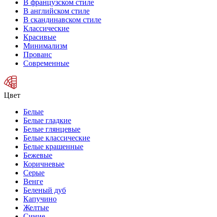
В французском стиле
В английском стиле
В скандинавском стиле
Классические
Красивые
Минимализм
Прованс
Современные
Цвет
Белые
Белые гладкие
Белые глянцевые
Белые классические
Белые крашенные
Бежевые
Коричневые
Серые
Венге
Беленый дуб
Капучино
Желтые
Синие