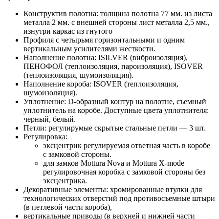
Конструктив полотна: толщина полотна 77 мм. из листа
металла 2 мм. с внешней стороны лист металла 2,5 мм.,
изнутри каркас из гнутого
Профиля с четырьмя горизонтальными и одним
вертикальным усилителями жесткости.
Наполнение полотна: ISILVER (виброизоляция),
ПЕНОФОЛ (теплоизоляция, пароизоляция), ISOVER
(теплоизоляция, шумоизоляция).
Наполнение короба: ISOVER (теплоизоляция,
шумоизоляция).
Уплотнение: D-образный контур на полотне, съемный
уплотнитель на коробе. Доступные цвета уплотнителя:
черный, белый.
Петли: регулирумые скрытые стальные петли — 3 шт.
Регулировка:
эксцентрик регулируемая ответная часть в коробе
с замковой стороны.
для замков Mottura Nova и Mottura X-mode
регулировочная коробка с замковой стороны без
эксцентрика.
Декоративные элементы: хромированные втулки для
технологических отверстий под противосъемные штыри
(в петлевой части короба),
вертикальные приводы (в верхней и нижней части