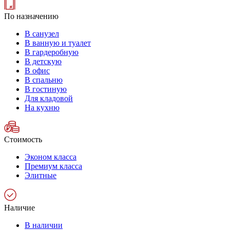
По назначению
В санузел
В ванную и туалет
В гардеробную
В детскую
В офис
В спальню
В гостиную
Для кладовой
На кухню
Стоимость
Эконом класса
Премиум класса
Элитные
Наличие
В наличии