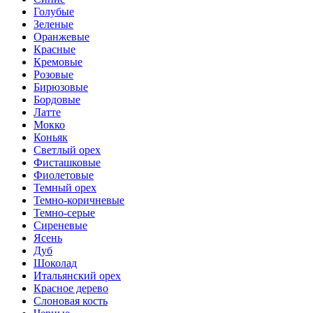
Голубые
Зеленые
Оранжевые
Красные
Кремовые
Розовые
Бирюзовые
Бордовые
Латте
Мокко
Коньяк
Светлый орех
Фисташковые
Фиолетовые
Темный орех
Темно-коричневые
Темно-серые
Сиреневые
Ясень
Дуб
Шоколад
Итальянский орех
Красное дерево
Слоновая кость