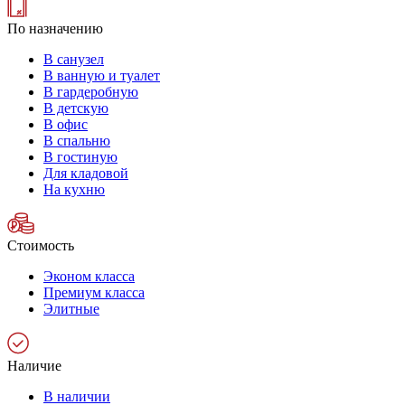
По назначению
В санузел
В ванную и туалет
В гардеробную
В детскую
В офис
В спальню
В гостиную
Для кладовой
На кухню
Стоимость
Эконом класса
Премиум класса
Элитные
Наличие
В наличии