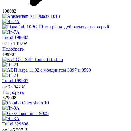
198082
Trend 198082
от
174 197
₽
Подобрать
199907
Trend 199907
от
93 947
₽
Подобрать
329608
Trend 329608
от
145 397
₽