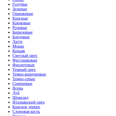
Голубые
Зеленые
Оранжевые
Красные
Кремовые
Розовые
Бирюзовые
Бордовые
Латте
Мокко
Коньяк
Светлый орех
Фисташковые
Фиолетовые
Темный орех
Темно-коричневые
Темно-серые
Сиреневые
Ясень
Дуб
Шоколад
Итальянский орех
Красное дерево
Слоновая кость