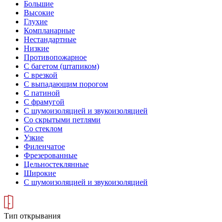
Большие
Высокие
Глухие
Компланарные
Нестандартные
Низкие
Противопожарное
С багетом (штапиком)
С врезкой
С выпадающим порогом
С патиной
С фрамугой
С шумоизоляцией и звукоизоляцией
Со скрытыми петлями
Со стеклом
Узкие
Филенчатое
Фрезерованные
Цельностеклянные
Широкие
С шумоизоляцией и звукоизоляцией
Тип открывания