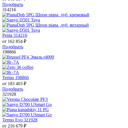
Подобрать
314216
Penta 314216
от
162 854
₽
Подобрать
198866
Termo 198866
от
183 403
₽
Подобрать
321928
Termo Evo 321928
от
216 679
₽