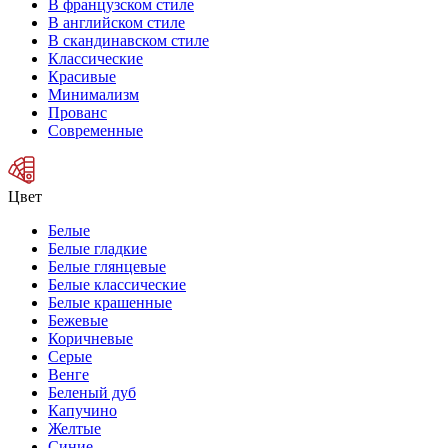
В французском стиле
В английском стиле
В скандинавском стиле
Классические
Красивые
Минимализм
Прованс
Современные
Цвет
Белые
Белые гладкие
Белые глянцевые
Белые классические
Белые крашенные
Бежевые
Коричневые
Серые
Венге
Беленый дуб
Капучино
Желтые
Синие