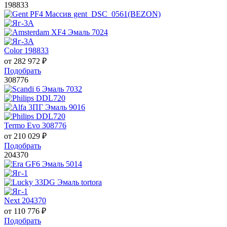
198833
Color 198833
от
282 972
₽
Подобрать
308776
Termo Evo 308776
от
210 029
₽
Подобрать
204370
Next 204370
от
110 776
₽
Подобрать