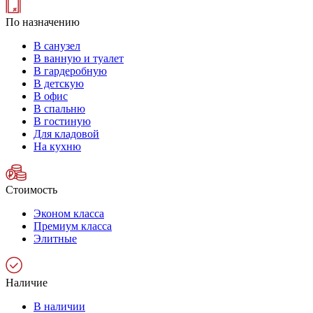
По назначению
В санузел
В ванную и туалет
В гардеробную
В детскую
В офис
В спальню
В гостиную
Для кладовой
На кухню
Стоимость
Эконом класса
Премиум класса
Элитные
Наличие
В наличии