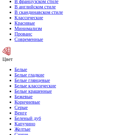
В французском стиле
В английском стиле
В скандинавском стиле
Классические
Красивые
Минимализм
Прованс
Современные
Цвет
Белые
Белые гладкие
Белые глянцевые
Белые классические
Белые крашенные
Бежевые
Коричневые
Серые
Венге
Беленый дуб
Капучино
Желтые
Синие