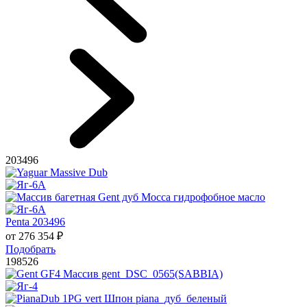
203496
Penta 203496
от
276 354
₽
Подобрать
198526