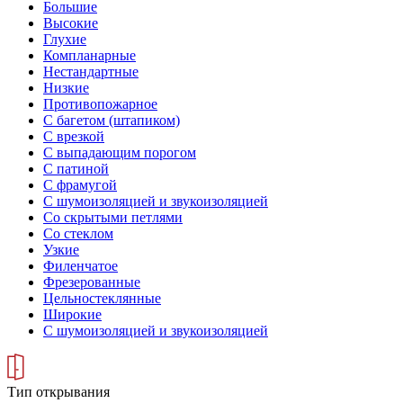
Большие
Высокие
Глухие
Компланарные
Нестандартные
Низкие
Противопожарное
С багетом (штапиком)
С врезкой
С выпадающим порогом
С патиной
С фрамугой
С шумоизоляцией и звукоизоляцией
Со скрытыми петлями
Со стеклом
Узкие
Филенчатое
Фрезерованные
Цельностеклянные
Широкие
С шумоизоляцией и звукоизоляцией
Тип открывания