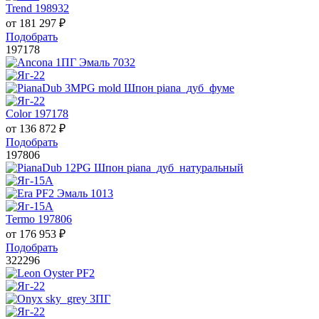
Trend 198932
от
181 297
₽
Подобрать
197178
Color 197178
от
136 872
₽
Подобрать
197806
Termo 197806
от
176 953
₽
Подобрать
322296