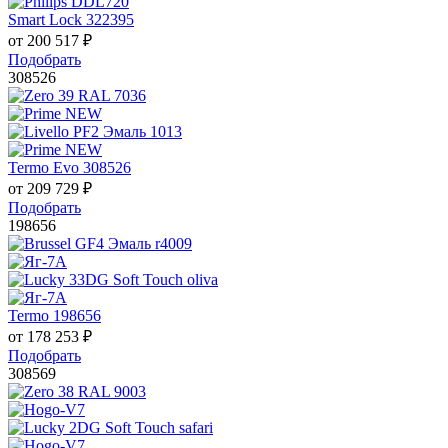
Smart Lock 322395
от
200 517
₽
Подобрать
308526
Termo Evo 308526
от
209 729
₽
Подобрать
198656
Termo 198656
от
178 253
₽
Подобрать
308569