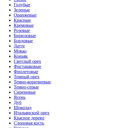
Голубые
Зеленые
Оранжевые
Красные
Кремовые
Розовые
Бирюзовые
Бордовые
Латте
Мокко
Коньяк
Светлый орех
Фисташковые
Фиолетовые
Темный орех
Темно-коричневые
Темно-серые
Сиреневые
Ясень
Дуб
Шоколад
Итальянский орех
Красное дерево
Слоновая кость