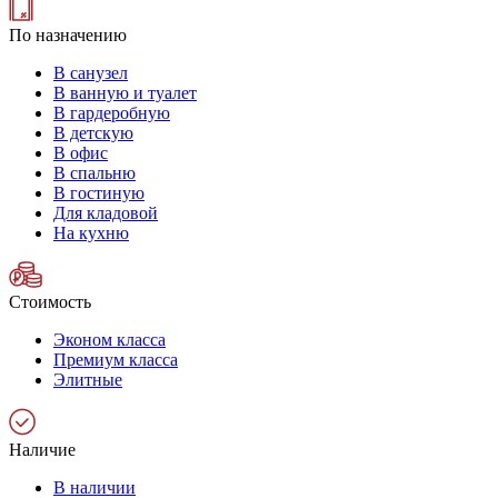
По назначению
В санузел
В ванную и туалет
В гардеробную
В детскую
В офис
В спальню
В гостиную
Для кладовой
На кухню
Стоимость
Эконом класса
Премиум класса
Элитные
Наличие
В наличии