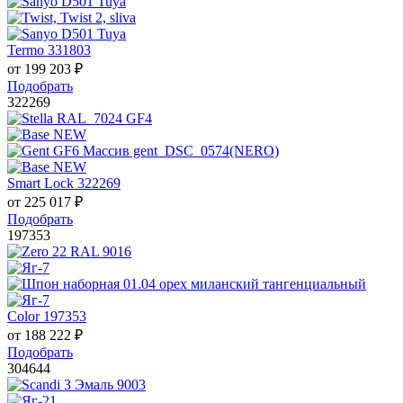
Termo 331803
от
199 203
₽
Подобрать
322269
Smart Lock 322269
от
225 017
₽
Подобрать
197353
Color 197353
от
188 222
₽
Подобрать
304644