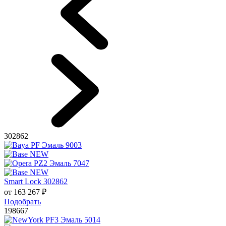
302862
Smart Lock 302862
от
163 267
₽
Подобрать
198667