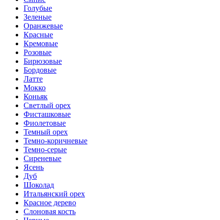
Голубые
Зеленые
Оранжевые
Красные
Кремовые
Розовые
Бирюзовые
Бордовые
Латте
Мокко
Коньяк
Светлый орех
Фисташковые
Фиолетовые
Темный орех
Темно-коричневые
Темно-серые
Сиреневые
Ясень
Дуб
Шоколад
Итальянский орех
Красное дерево
Слоновая кость