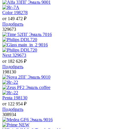
Color 198278
от
149 472
₽
Подобрать
329673
Next 329673
от
182 626
₽
Подобрать
198130
Penta 198130
от
122 954
₽
Подобрать
308934