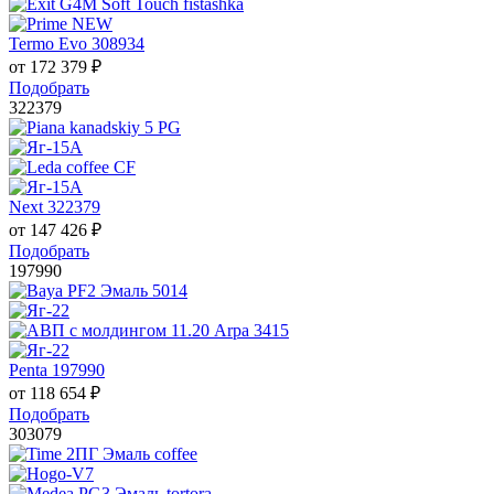
Termo Evo 308934
от
172 379
₽
Подобрать
322379
Next 322379
от
147 426
₽
Подобрать
197990
Penta 197990
от
118 654
₽
Подобрать
303079