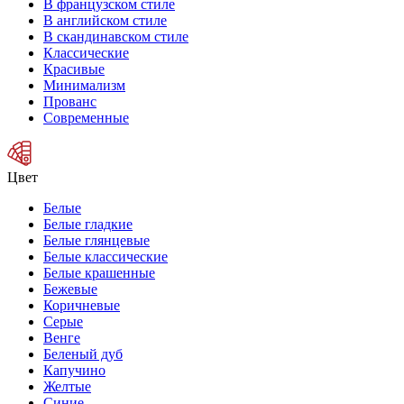
В французском стиле
В английском стиле
В скандинавском стиле
Классические
Красивые
Минимализм
Прованс
Современные
Цвет
Белые
Белые гладкие
Белые глянцевые
Белые классические
Белые крашенные
Бежевые
Коричневые
Серые
Венге
Беленый дуб
Капучино
Желтые
Синие