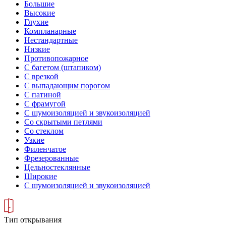
Большие
Высокие
Глухие
Компланарные
Нестандартные
Низкие
Противопожарное
С багетом (штапиком)
С врезкой
С выпадающим порогом
С патиной
С фрамугой
С шумоизоляцией и звукоизоляцией
Со скрытыми петлями
Со стеклом
Узкие
Филенчатое
Фрезерованные
Цельностеклянные
Широкие
С шумоизоляцией и звукоизоляцией
Тип открывания