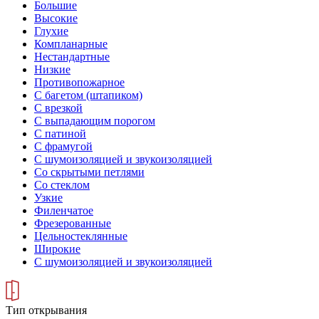
Большие
Высокие
Глухие
Компланарные
Нестандартные
Низкие
Противопожарное
С багетом (штапиком)
С врезкой
С выпадающим порогом
С патиной
С фрамугой
С шумоизоляцией и звукоизоляцией
Со скрытыми петлями
Со стеклом
Узкие
Филенчатое
Фрезерованные
Цельностеклянные
Широкие
С шумоизоляцией и звукоизоляцией
Тип открывания