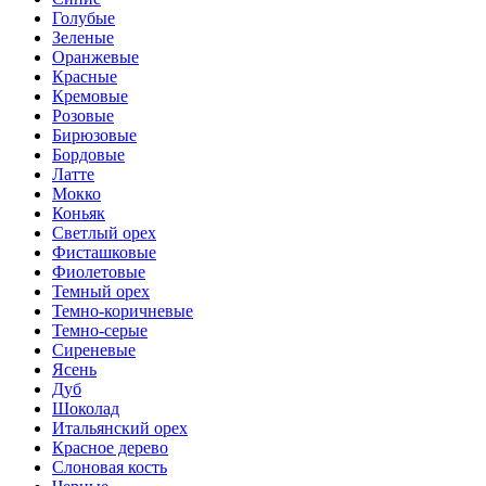
Голубые
Зеленые
Оранжевые
Красные
Кремовые
Розовые
Бирюзовые
Бордовые
Латте
Мокко
Коньяк
Светлый орех
Фисташковые
Фиолетовые
Темный орех
Темно-коричневые
Темно-серые
Сиреневые
Ясень
Дуб
Шоколад
Итальянский орех
Красное дерево
Слоновая кость