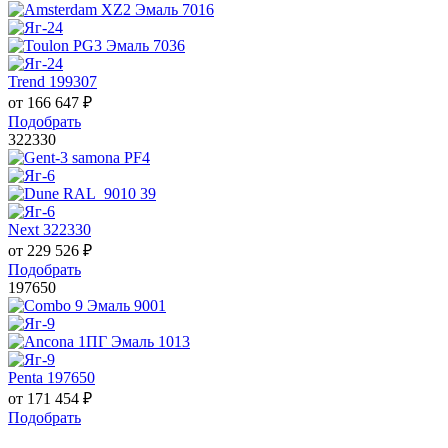
Trend 199307
от
166 647
₽
Подобрать
322330
Next 322330
от
229 526
₽
Подобрать
197650
Penta 197650
от
171 454
₽
Подобрать