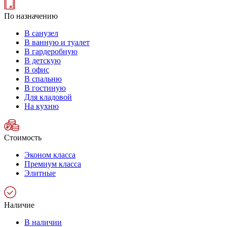
По назначению
В санузел
В ванную и туалет
В гардеробную
В детскую
В офис
В спальню
В гостиную
Для кладовой
На кухню
Стоимость
Эконом класса
Премиум класса
Элитные
Наличие
В наличии