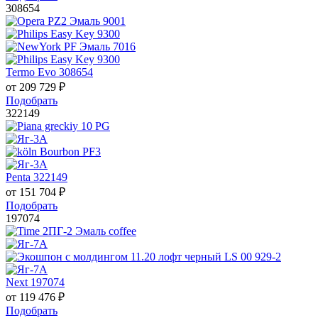
308654
Termo Evo 308654
от
209 729
₽
Подобрать
322149
Penta 322149
от
151 704
₽
Подобрать
197074
Next 197074
от
119 476
₽
Подобрать