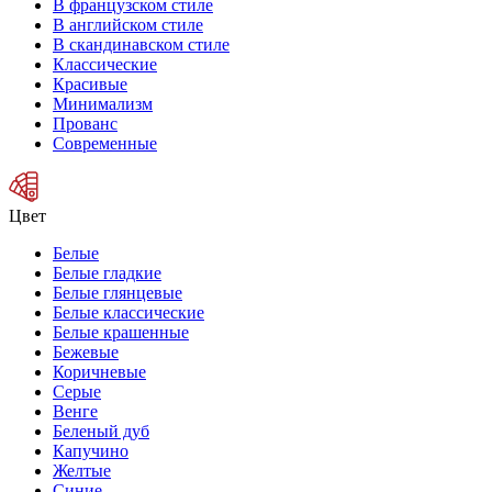
В французском стиле
В английском стиле
В скандинавском стиле
Классические
Красивые
Минимализм
Прованс
Современные
Цвет
Белые
Белые гладкие
Белые глянцевые
Белые классические
Белые крашенные
Бежевые
Коричневые
Серые
Венге
Беленый дуб
Капучино
Желтые
Синие