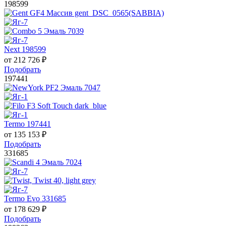
198599
Next 198599
от
212 726
₽
Подобрать
197441
Termo 197441
от
135 153
₽
Подобрать
331685
Termo Evo 331685
от
178 629
₽
Подобрать