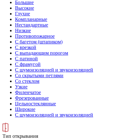
Большие
Высокие
Глухие
Компланарные
Нестандартные
Низкие
Противопожарное
С багетом (штапиком)
С врезкой
С выпадающим порогом
С патиной
С фрамугой
С шумоизоляцией и звукоизоляцией
Со скрытыми петлями
Со стеклом
Узкие
Филенчатое
Фрезерованные
Цельностеклянные
Широкие
С шумоизоляцией и звукоизоляцией
Тип открывания