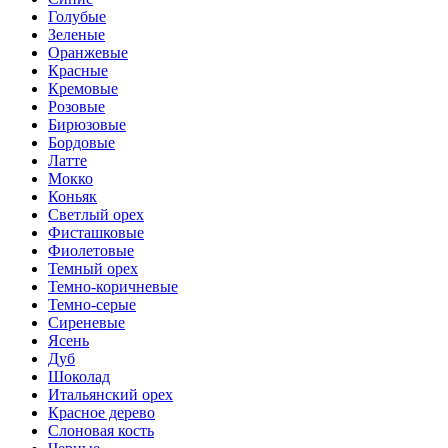
Голубые
Зеленые
Оранжевые
Красные
Кремовые
Розовые
Бирюзовые
Бордовые
Латте
Мокко
Коньяк
Светлый орех
Фисташковые
Фиолетовые
Темный орех
Темно-коричневые
Темно-серые
Сиреневые
Ясень
Дуб
Шоколад
Итальянский орех
Красное дерево
Слоновая кость