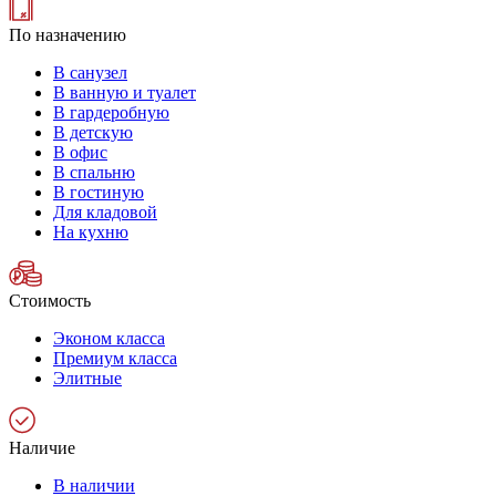
По назначению
В санузел
В ванную и туалет
В гардеробную
В детскую
В офис
В спальню
В гостиную
Для кладовой
На кухню
Стоимость
Эконом класса
Премиум класса
Элитные
Наличие
В наличии