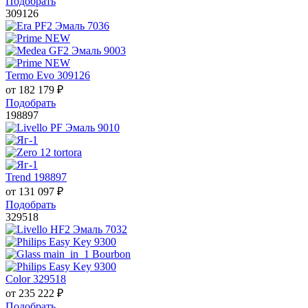
Подобрать
309126
Termo Evo 309126
от
182 179
₽
Подобрать
198897
Trend 198897
от
131 097
₽
Подобрать
329518
Color 329518
от
235 222
₽
Подобрать