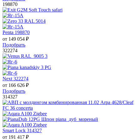
198870
Penta 198870
от
149 054
₽
Подобрать
322274
Next 322274
от
166 626
₽
Подобрать
314327
Smart Lock 314327
от
191 417
₽