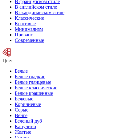
В французском стиле
В английском стиле
В скандинавском стиле
Классические
Красивые
Минимализм
Прованс
Современные
Цвет
Белые
Белые гладкие
Белые глянцевые
Белые классические
Белые крашенные
Бежевые
Коричневые
Серые
Венге
Беленый дуб
Капучино
Желтые
Синие