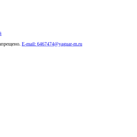
й
запрещено.
E-mail: 6467474@yaguar-m.ru