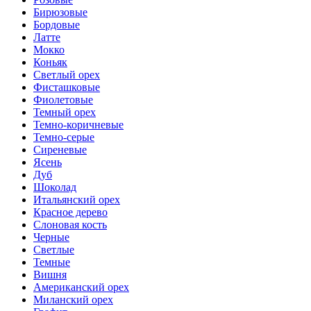
Бирюзовые
Бордовые
Латте
Мокко
Коньяк
Светлый орех
Фисташковые
Фиолетовые
Темный орех
Темно-коричневые
Темно-серые
Сиреневые
Ясень
Дуб
Шоколад
Итальянский орех
Красное дерево
Слоновая кость
Черные
Светлые
Темные
Вишня
Американский орех
Миланский орех