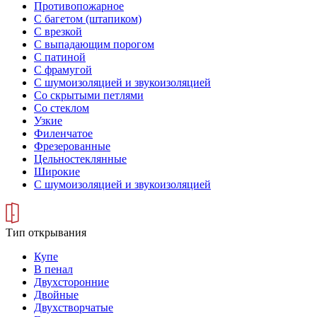
Противопожарное
С багетом (штапиком)
С врезкой
С выпадающим порогом
С патиной
С фрамугой
С шумоизоляцией и звукоизоляцией
Со скрытыми петлями
Со стеклом
Узкие
Филенчатое
Фрезерованные
Цельностеклянные
Широкие
С шумоизоляцией и звукоизоляцией
Тип открывания
Купе
В пенал
Двухсторонние
Двойные
Двухстворчатые