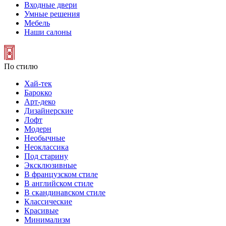
Входные двери
Умные решения
Мебель
Наши салоны
По стилю
Хай-тек
Барокко
Арт-деко
Дизайнерские
Лофт
Модерн
Необычные
Неоклассика
Под старину
Эксклюзивные
В французском стиле
В английском стиле
В скандинавском стиле
Классические
Красивые
Минимализм