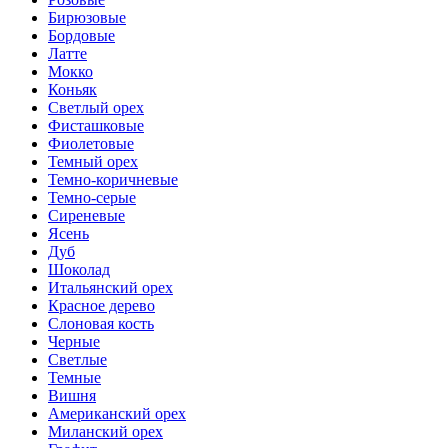
Бирюзовые
Бордовые
Латте
Мокко
Коньяк
Светлый орех
Фисташковые
Фиолетовые
Темный орех
Темно-коричневые
Темно-серые
Сиреневые
Ясень
Дуб
Шоколад
Итальянский орех
Красное дерево
Слоновая кость
Черные
Светлые
Темные
Вишня
Американский орех
Миланский орех