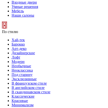
Входные двери
Умные решения
Мебель
Наши салоны
По стилю
Хай-тек
Барокко
Арт-деко
Дизайнерские
Лофт
Модерн
Необычные
Неоклассика
Под старину
Эксклюзивные
В французском стиле
В английском стиле
В скандинавском стиле
Классические
Красивые
Минимализм