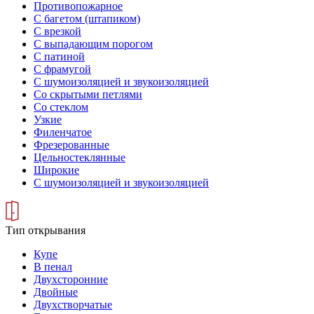
Противопожарное
С багетом (штапиком)
С врезкой
С выпадающим порогом
С патиной
С фрамугой
С шумоизоляцией и звукоизоляцией
Со скрытыми петлями
Со стеклом
Узкие
Филенчатое
Фрезерованные
Цельностеклянные
Широкие
С шумоизоляцией и звукоизоляцией
Тип открывания
Купе
В пенал
Двухсторонние
Двойные
Двухстворчатые