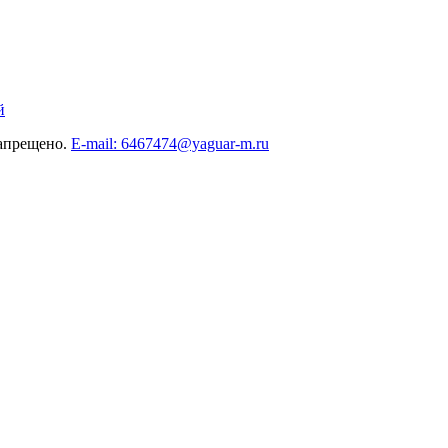
й
запрещено.
E-mail: 6467474@yaguar-m.ru