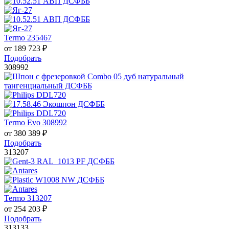
Termo 235467
от
189 723
₽
Подобрать
308992
Termo Evo 308992
от
380 389
₽
Подобрать
313207
Termo 313207
от
254 203
₽
Подобрать
313133