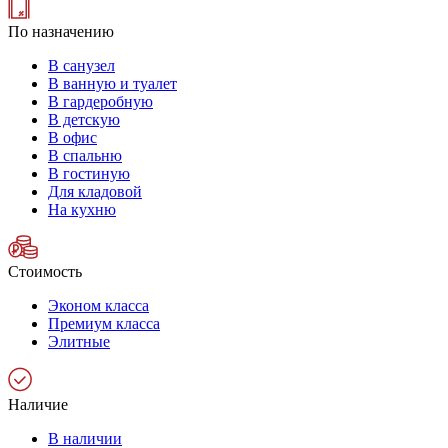
По назначению
В санузел
В ванную и туалет
В гардеробную
В детскую
В офис
В спальню
В гостиную
Для кладовой
На кухню
Стоимость
Эконом класса
Премиум класса
Элитные
Наличие
В наличии