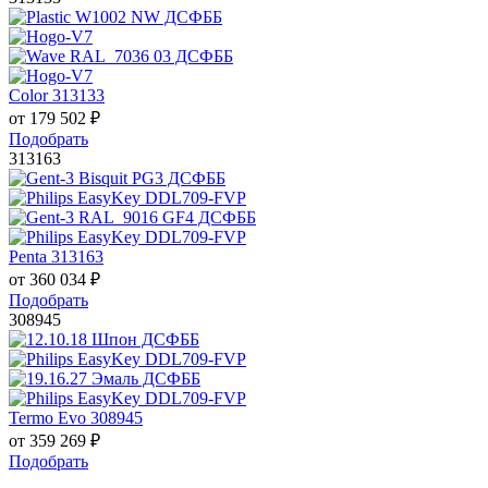
Color 313133
от
179 502
₽
Подобрать
313163
Penta 313163
от
360 034
₽
Подобрать
308945
Termo Evo 308945
от
359 269
₽
Подобрать