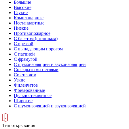
Большие
Высокие
Глухие
Компланарные
Нестандартные
Низкие
Противопожарное
С багетом (штапиком)
С врезкой
С выпадающим порогом
С патиной
С фрамугой
С шумоизоляцией и звукоизоляцией
Со скрытыми петлями
Со стеклом
Узкие
Филенчатое
Фрезерованные
Цельностеклянные
Широкие
С шумоизоляцией и звукоизоляцией
Тип открывания