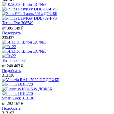
Termo Evo 308549
от
305 149
₽
Подобрать
235437
Termo 235437
от
240 403
₽
Подобрать
313136
Smart Lock 313136
от
292 167
₽
Подобрать
313193