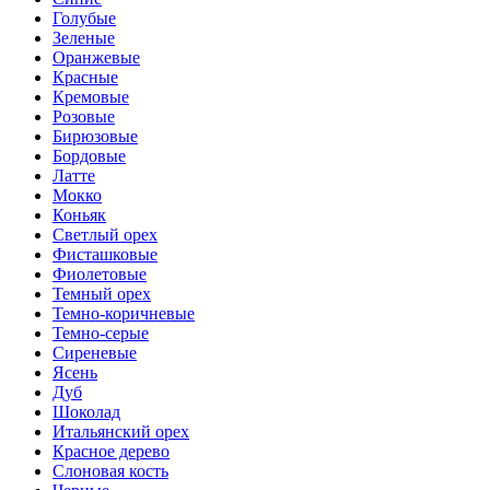
Голубые
Зеленые
Оранжевые
Красные
Кремовые
Розовые
Бирюзовые
Бордовые
Латте
Мокко
Коньяк
Светлый орех
Фисташковые
Фиолетовые
Темный орех
Темно-коричневые
Темно-серые
Сиреневые
Ясень
Дуб
Шоколад
Итальянский орех
Красное дерево
Слоновая кость