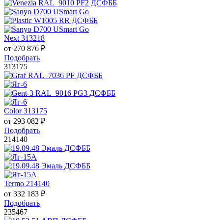
Next 313218
от
270 876
₽
Подобрать
313175
Color 313175
от
293 082
₽
Подобрать
214140
Termo 214140
от
332 183
₽
Подобрать
235467