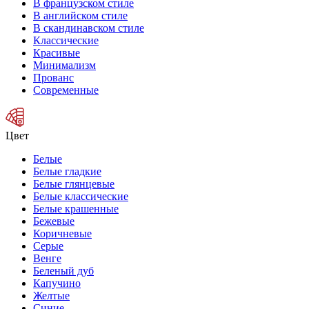
В французском стиле
В английском стиле
В скандинавском стиле
Классические
Красивые
Минимализм
Прованс
Современные
Цвет
Белые
Белые гладкие
Белые глянцевые
Белые классические
Белые крашенные
Бежевые
Коричневые
Серые
Венге
Беленый дуб
Капучино
Желтые
Синие