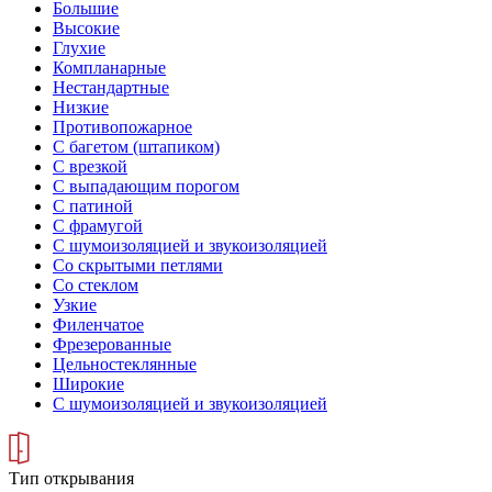
Большие
Высокие
Глухие
Компланарные
Нестандартные
Низкие
Противопожарное
С багетом (штапиком)
С врезкой
С выпадающим порогом
С патиной
С фрамугой
С шумоизоляцией и звукоизоляцией
Со скрытыми петлями
Со стеклом
Узкие
Филенчатое
Фрезерованные
Цельностеклянные
Широкие
С шумоизоляцией и звукоизоляцией
Тип открывания