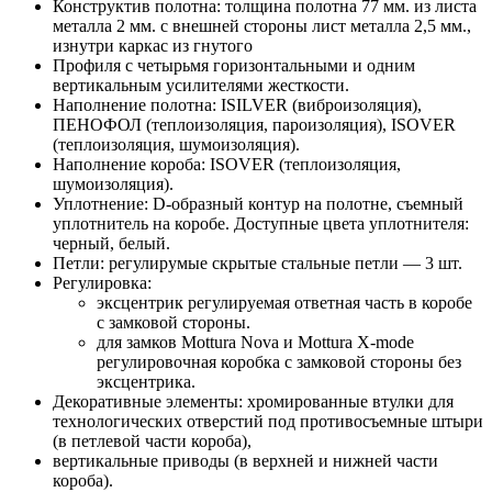
Конструктив полотна: толщина полотна 77 мм. из листа
металла 2 мм. с внешней стороны лист металла 2,5 мм.,
изнутри каркас из гнутого
Профиля с четырьмя горизонтальными и одним
вертикальным усилителями жесткости.
Наполнение полотна: ISILVER (виброизоляция),
ПЕНОФОЛ (теплоизоляция, пароизоляция), ISOVER
(теплоизоляция, шумоизоляция).
Наполнение короба: ISOVER (теплоизоляция,
шумоизоляция).
Уплотнение: D-образный контур на полотне, съемный
уплотнитель на коробе. Доступные цвета уплотнителя:
черный, белый.
Петли: регулирумые скрытые стальные петли — 3 шт.
Регулировка:
эксцентрик регулируемая ответная часть в коробе
с замковой стороны.
для замков Mottura Nova и Mottura X-mode
регулировочная коробка с замковой стороны без
эксцентрика.
Декоративные элементы: хромированные втулки для
технологических отверстий под противосъемные штыри
(в петлевой части короба),
вертикальные приводы (в верхней и нижней части
короба).