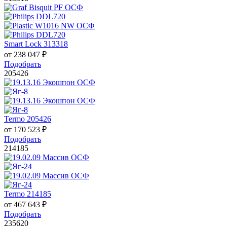
Smart Lock 313318
от
238 047
₽
Подобрать
205426
Termo 205426
от
170 523
₽
Подобрать
214185
Termo 214185
от
467 643
₽
Подобрать
235620