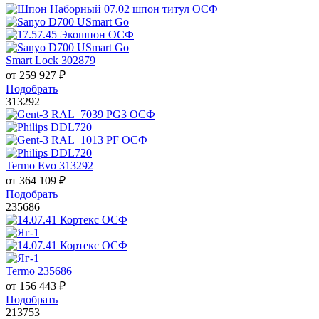
Smart Lock 302879
от
259 927
₽
Подобрать
313292
Termo Evo 313292
от
364 109
₽
Подобрать
235686
Termo 235686
от
156 443
₽
Подобрать
213753