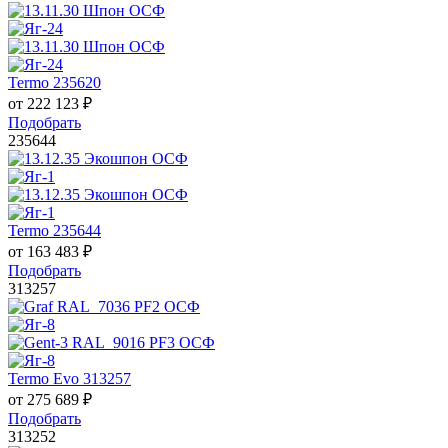
Termo 235620
от
222 123
₽
Подобрать
235644
Termo 235644
от
163 483
₽
Подобрать
313257
Termo Evo 313257
от
275 689
₽
Подобрать
313252