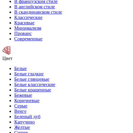
В французском стиле
В английском стиле
В скандинавском стиле
Классические
Красивые
Минимализм
Прованс
Современные
Цвет
Белые
Белые гладкие
Белые глянцевые
Белые классические
Белые крашенные
Бежевые
Коричневые
Серые
Венге
Беленый дуб
Капучино
Желтые
Синие