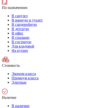
По назначению
В санузел
В ванную и туалет
В гардеробную
В детскую
В офис
В спальню
В гостиную
Для кладовой
На кухню
Стоимость
Эконом класса
Премиум класса
Элитные
Наличие
В наличии