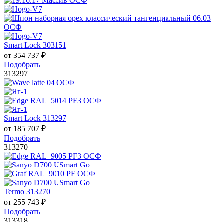
Smart Lock 303151
от
354 737
₽
Подобрать
313297
Smart Lock 313297
от
185 707
₽
Подобрать
313270
Termo 313270
от
255 743
₽
Подобрать
313318