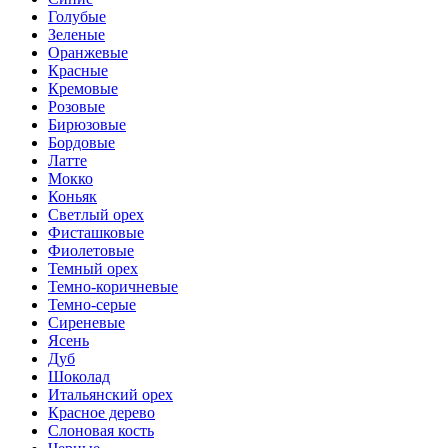
Голубые
Зеленые
Оранжевые
Красные
Кремовые
Розовые
Бирюзовые
Бордовые
Латте
Мокко
Коньяк
Светлый орех
Фисташковые
Фиолетовые
Темный орех
Темно-коричневые
Темно-серые
Сиреневые
Ясень
Дуб
Шоколад
Итальянский орех
Красное дерево
Слоновая кость