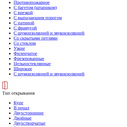
Противопожарное
С багетом (штапиком)
С врезкой
С выпадающим порогом
С патиной
С фрамугой
С шумоизоляцией и звукоизоляцией
Со скрытыми петлями
Со стеклом
Узкие
Филенчатое
Фрезерованные
Цельностеклянные
Широкие
С шумоизоляцией и звукоизоляцией
Тип открывания
Купе
В пенал
Двухсторонние
Двойные
Двухстворчатые