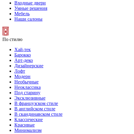
Входные двери
Умные решения
Мебель
Наши салоны
По стилю
Хай-тек
Барокко
Арт-деко
Дизайнерские
Лофт
Модерн
Необычные
Неоклассика
Под старину
Эксклюзивные
В французском стиле
В английском стиле
В скандинавском стиле
Классические
Красивые
Минимализм