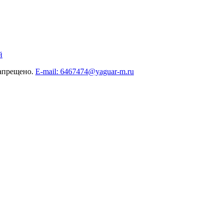
й
запрещено.
E-mail: 6467474@yaguar-m.ru