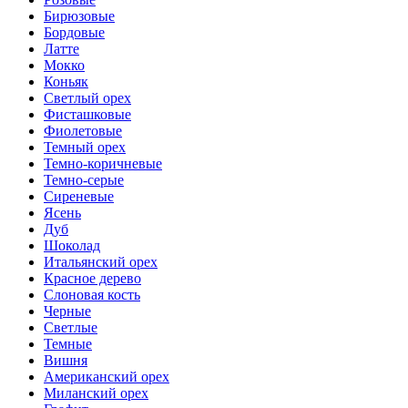
Бирюзовые
Бордовые
Латте
Мокко
Коньяк
Светлый орех
Фисташковые
Фиолетовые
Темный орех
Темно-коричневые
Темно-серые
Сиреневые
Ясень
Дуб
Шоколад
Итальянский орех
Красное дерево
Слоновая кость
Черные
Светлые
Темные
Вишня
Американский орех
Миланский орех