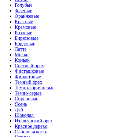
Голубые
Зеленые
Оранжевые
Красные
Кремовые
Розовые
Бирюзовые
Бордовые
Латте
Мокко
Коньяк
Светлый орех
Фисташковые
Фиолетовые
Темный орех
Темно-коричневые
Темно-серые
Сиреневые
Ясень
Дуб
Шоколад
Итальянский орех
Красное дерево
Слоновая кость