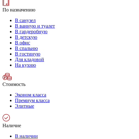
По назначению
В санузел
В ванную и туалет
В гардеробную
В детскую
В офис
В спальню
В гостиную
Для кладовой
На кухню
Стоимость
Эконом класса
Премиум класса
Элитные
Наличие
В наличии