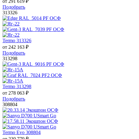
от
291 619
₽
Подобрать
313326
Termo 313326
от
242 163
₽
Подобрать
313298
Termo 313298
от
278 063
₽
Подобрать
308804
Termo Evo 308804
от
230 779
₽