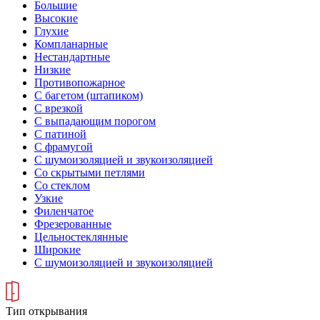
Большие
Высокие
Глухие
Компланарные
Нестандартные
Низкие
Противопожарное
С багетом (штапиком)
С врезкой
С выпадающим порогом
С патиной
С фрамугой
С шумоизоляцией и звукоизоляцией
Со скрытыми петлями
Со стеклом
Узкие
Филенчатое
Фрезерованные
Цельностеклянные
Широкие
С шумоизоляцией и звукоизоляцией
Тип открывания