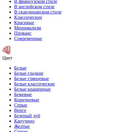
В французском стиле
В английском стиле
В скандинавском стиле
Классические
Красивые
Минимализм
Прованс
Современные
Цвет
Белые
Белые гладкие
Белые глянцевые
Белые классические
Белые крашенные
Бежевые
Коричневые
Серые
Венге
Беленый дуб
Капучино
Желтые
Синие