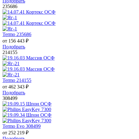
Подобрать
235686
Termo 235686
от
156 443
₽
Подобрать
214155
Termo 214155
от
462 343
₽
Подобрать
308499
Termo Evo 308499
от
252 219
₽
Подобрать