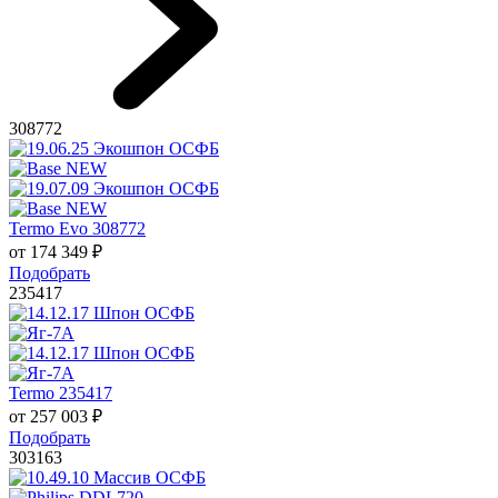
308772
Termo Evo 308772
от
174 349
₽
Подобрать
235417
Termo 235417
от
257 003
₽
Подобрать
303163