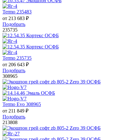
Termo 235483
от
213 683
₽
Подобрать
235735
Termo 235735
от
206 643
₽
Подобрать
308965
Termo Evo 308965
от
211 849
₽
Подобрать
213808