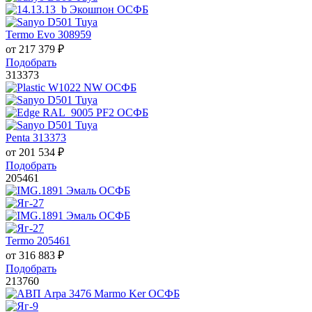
Termo Evo 308959
от
217 379
₽
Подобрать
313373
Penta 313373
от
201 534
₽
Подобрать
205461
Termo 205461
от
316 883
₽
Подобрать
213760