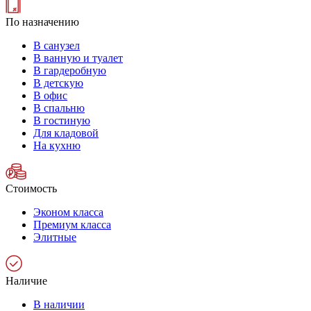
По назначению
В санузел
В ванную и туалет
В гардеробную
В детскую
В офис
В спальню
В гостиную
Для кладовой
На кухню
Стоимость
Эконом класса
Премиум класса
Элитные
Наличие
В наличии