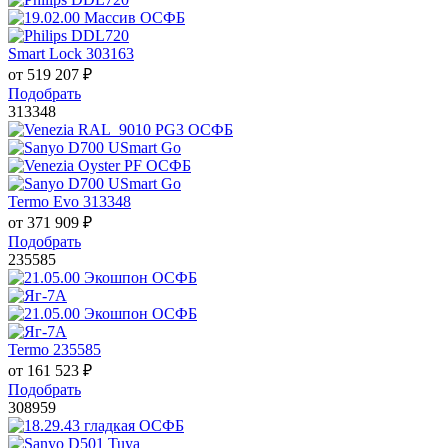
Smart Lock 303163
от
519 207
₽
Подобрать
313348
Termo Evo 313348
от
371 909
₽
Подобрать
235585
Termo 235585
от
161 523
₽
Подобрать
308959