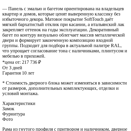
— Панель с эмалью и багетом ориентирована на владельцев
квартир и домов, которые ценят выверенную классику без
избыточного декора. Матовое покрытие SoftTouch даёт
мягкий бархатистый отклик при касании, а итальянский лак
закрепляет оттенок на годы эксплуатации. Декоративный
багет по контуру визуально облегчает массив металлической
двери и формирует законченную композицию входной
группы. Подходит для подбора в актуальной палитре RAL,
что упрощает согласование тона с наличниками, плинтусом и
мебелью в прихожей.
*цена от:
217 736 ₽
От 3 дней
Гарантия 10 лет
* Стоимость дверного блока может изменяться в зависимости
от размеров, дополнительных комплектующих, отделки и
условий монтажа.
Характеристики
Замок
Фурнитура
Фото
Рама из гнутого профиля с притвором и наличником, дверное