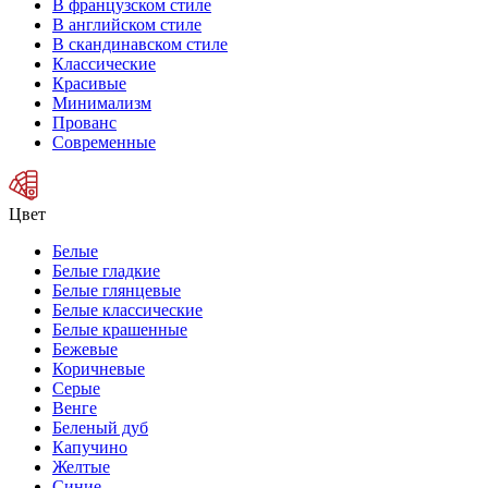
В французском стиле
В английском стиле
В скандинавском стиле
Классические
Красивые
Минимализм
Прованс
Современные
Цвет
Белые
Белые гладкие
Белые глянцевые
Белые классические
Белые крашенные
Бежевые
Коричневые
Серые
Венге
Беленый дуб
Капучино
Желтые
Синие