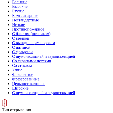
Большие
Высокие
Глухие
Компланарные
Нестандартные
Низкие
Противопожарное
С багетом (штапиком)
С врезкой
С выпадающим порогом
С патиной
С фрамугой
С шумоизоляцией и звукоизоляцией
Со скрытыми петлями
Со стеклом
Узкие
Филенчатое
Фрезерованные
Цельностеклянные
Широкие
С шумоизоляцией и звукоизоляцией
Тип открывания