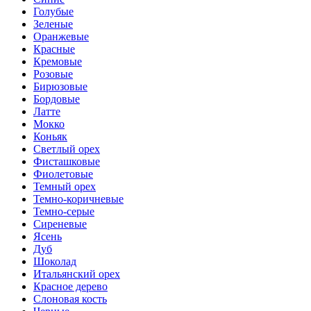
Голубые
Зеленые
Оранжевые
Красные
Кремовые
Розовые
Бирюзовые
Бордовые
Латте
Мокко
Коньяк
Светлый орех
Фисташковые
Фиолетовые
Темный орех
Темно-коричневые
Темно-серые
Сиреневые
Ясень
Дуб
Шоколад
Итальянский орех
Красное дерево
Слоновая кость