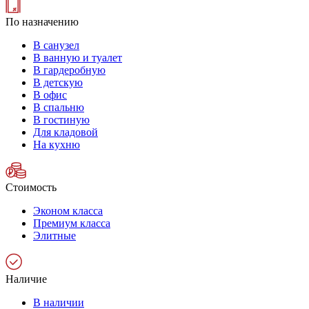
По назначению
В санузел
В ванную и туалет
В гардеробную
В детскую
В офис
В спальню
В гостиную
Для кладовой
На кухню
Стоимость
Эконом класса
Премиум класса
Элитные
Наличие
В наличии