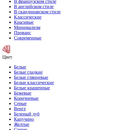
В французском стиле
В английском стиле
В скандинавском стиле
Классические
Красивые
Минимализм
Прованс
Современные
Цвет
Белые
Белые гладкие
Белые глянцевые
Белые классические
Белые крашенные
Бежевые
Коричневые
Серые
Венге
Беленый дуб
Капучино
Желтые
Синие