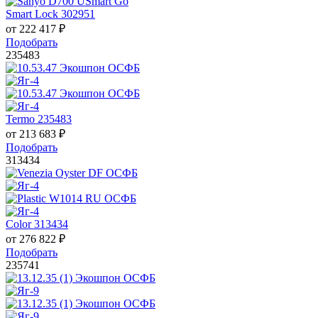
Smart Lock 302951
от
222 417
₽
Подобрать
235483
Termo 235483
от
213 683
₽
Подобрать
313434
Color 313434
от
276 822
₽
Подобрать
235741