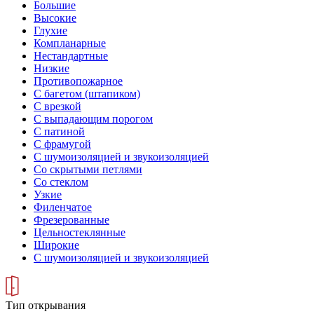
Большие
Высокие
Глухие
Компланарные
Нестандартные
Низкие
Противопожарное
С багетом (штапиком)
С врезкой
С выпадающим порогом
С патиной
С фрамугой
С шумоизоляцией и звукоизоляцией
Со скрытыми петлями
Со стеклом
Узкие
Филенчатое
Фрезерованные
Цельностеклянные
Широкие
С шумоизоляцией и звукоизоляцией
Тип открывания