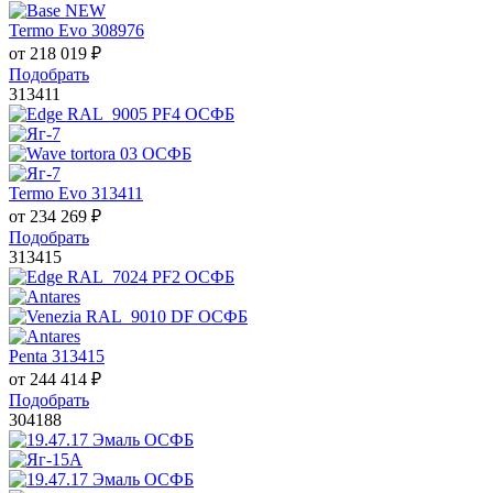
Termo Evo 308976
от
218 019
₽
Подобрать
313411
Termo Evo 313411
от
234 269
₽
Подобрать
313415
Penta 313415
от
244 414
₽
Подобрать
304188