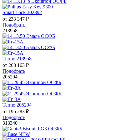
Smart Lock 302892
от
233 347
₽
Подобрать
213958
Termo 213958
от
268 163
₽
Подобрать
205294
Termo 205294
от
195 283
₽
Подобрать
313340