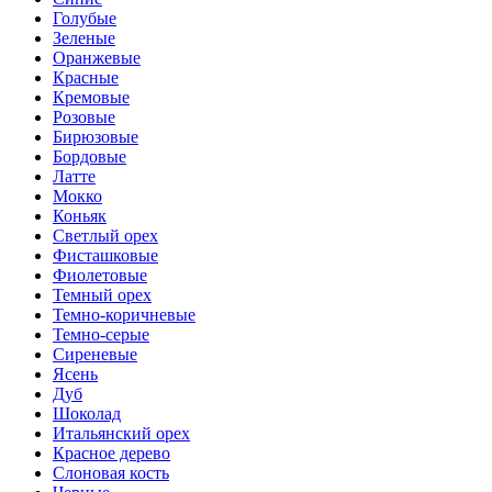
Голубые
Зеленые
Оранжевые
Красные
Кремовые
Розовые
Бирюзовые
Бордовые
Латте
Мокко
Коньяк
Светлый орех
Фисташковые
Фиолетовые
Темный орех
Темно-коричневые
Темно-серые
Сиреневые
Ясень
Дуб
Шоколад
Итальянский орех
Красное дерево
Слоновая кость