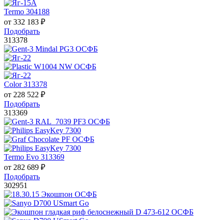
Termo 304188
от
332 183
₽
Подобрать
313378
Color 313378
от
228 522
₽
Подобрать
313369
Termo Evo 313369
от
282 689
₽
Подобрать
302951