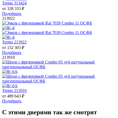
Termo 313424
от
328 333
₽
Подобрать
213922
Termo 213922
от
152 303
₽
Подобрать
213910
Termo 213910
от
489 643
₽
Подобрать
С этими дверями так же смотрят