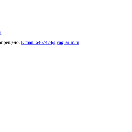
й
запрещено.
E-mail: 6467474@yaguar-m.ru