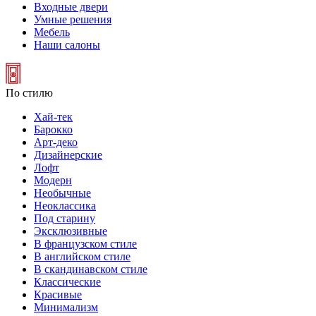
Входные двери
Умные решения
Мебель
Наши салоны
По стилю
Хай-тек
Барокко
Арт-деко
Дизайнерские
Лофт
Модерн
Необычные
Неоклассика
Под старину
Эксклюзивные
В французском стиле
В английском стиле
В скандинавском стиле
Классические
Красивые
Минимализм