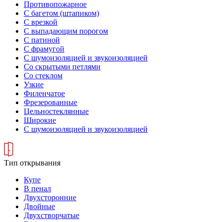
Противопожарное
С багетом (штапиком)
С врезкой
С выпадающим порогом
С патиной
С фрамугой
С шумоизоляцией и звукоизоляцией
Со скрытыми петлями
Со стеклом
Узкие
Филенчатое
Фрезерованные
Цельностеклянные
Широкие
С шумоизоляцией и звукоизоляцией
Тип открывания
Купе
В пенал
Двухсторонние
Двойные
Двухстворчатые