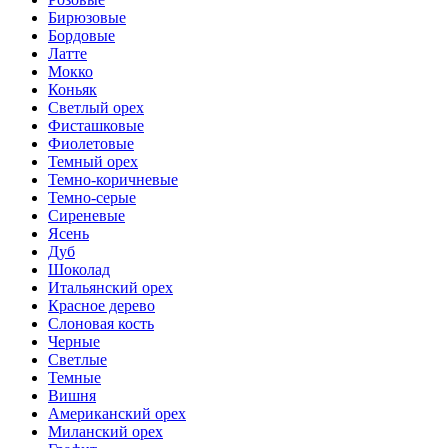
Бирюзовые
Бордовые
Латте
Мокко
Коньяк
Светлый орех
Фисташковые
Фиолетовые
Темный орех
Темно-коричневые
Темно-серые
Сиреневые
Ясень
Дуб
Шоколад
Итальянский орех
Красное дерево
Слоновая кость
Черные
Светлые
Темные
Вишня
Американский орех
Миланский орех