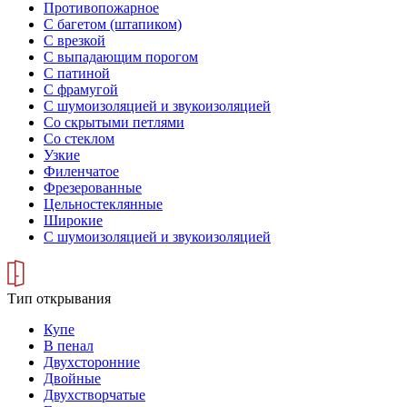
Противопожарное
С багетом (штапиком)
С врезкой
С выпадающим порогом
С патиной
С фрамугой
С шумоизоляцией и звукоизоляцией
Со скрытыми петлями
Со стеклом
Узкие
Филенчатое
Фрезерованные
Цельностеклянные
Широкие
С шумоизоляцией и звукоизоляцией
Тип открывания
Купе
В пенал
Двухсторонние
Двойные
Двухстворчатые