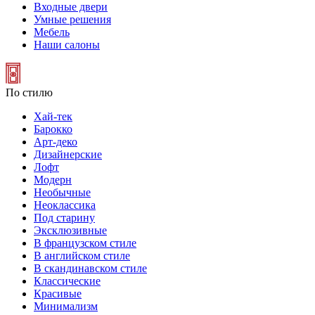
Входные двери
Умные решения
Мебель
Наши салоны
По стилю
Хай-тек
Барокко
Арт-деко
Дизайнерские
Лофт
Модерн
Необычные
Неоклассика
Под старину
Эксклюзивные
В французском стиле
В английском стиле
В скандинавском стиле
Классические
Красивые
Минимализм