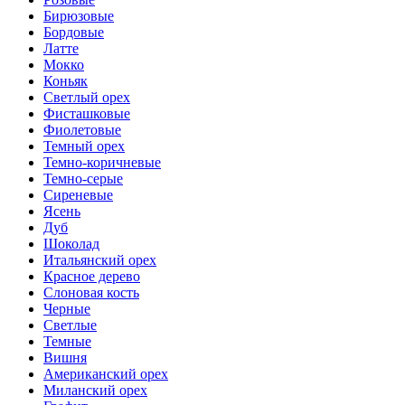
Бирюзовые
Бордовые
Латте
Мокко
Коньяк
Светлый орех
Фисташковые
Фиолетовые
Темный орех
Темно-коричневые
Темно-серые
Сиреневые
Ясень
Дуб
Шоколад
Итальянский орех
Красное дерево
Слоновая кость
Черные
Светлые
Темные
Вишня
Американский орех
Миланский орех