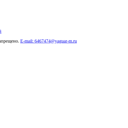
й
запрещено.
E-mail: 6467474@yaguar-m.ru