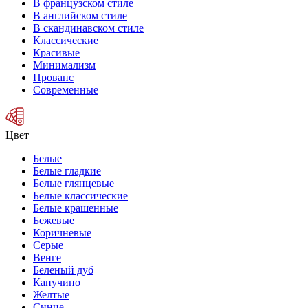
В французском стиле
В английском стиле
В скандинавском стиле
Классические
Красивые
Минимализм
Прованс
Современные
Цвет
Белые
Белые гладкие
Белые глянцевые
Белые классические
Белые крашенные
Бежевые
Коричневые
Серые
Венге
Беленый дуб
Капучино
Желтые
Синие