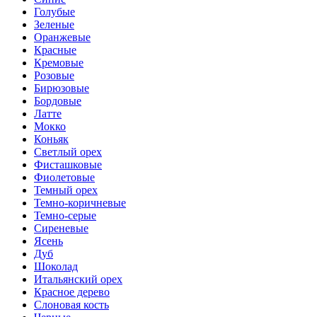
Голубые
Зеленые
Оранжевые
Красные
Кремовые
Розовые
Бирюзовые
Бордовые
Латте
Мокко
Коньяк
Светлый орех
Фисташковые
Фиолетовые
Темный орех
Темно-коричневые
Темно-серые
Сиреневые
Ясень
Дуб
Шоколад
Итальянский орех
Красное дерево
Слоновая кость