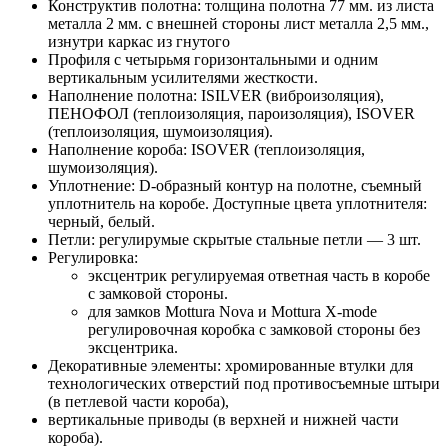
Конструктив полотна: толщина полотна 77 мм. из листа
металла 2 мм. с внешней стороны лист металла 2,5 мм.,
изнутри каркас из гнутого
Профиля с четырьмя горизонтальными и одним
вертикальным усилителями жесткости.
Наполнение полотна: ISILVER (виброизоляция),
ПЕНОФОЛ (теплоизоляция, пароизоляция), ISOVER
(теплоизоляция, шумоизоляция).
Наполнение короба: ISOVER (теплоизоляция,
шумоизоляция).
Уплотнение: D-образный контур на полотне, съемный
уплотнитель на коробе. Доступные цвета уплотнителя:
черный, белый.
Петли: регулирумые скрытые стальные петли — 3 шт.
Регулировка:
эксцентрик регулируемая ответная часть в коробе
с замковой стороны.
для замков Mottura Nova и Mottura X-mode
регулировочная коробка с замковой стороны без
эксцентрика.
Декоративные элементы: хромированные втулки для
технологических отверстий под противосъемные штыри
(в петлевой части короба),
вертикальные приводы (в верхней и нижней части
короба).