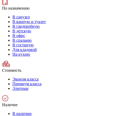
По назначению
В санузел
В ванную и туалет
В гардеробную
В детскую
В офис
В спальню
В гостиную
Для кладовой
На кухню
Стоимость
Эконом класса
Премиум класса
Элитные
Наличие
В наличии