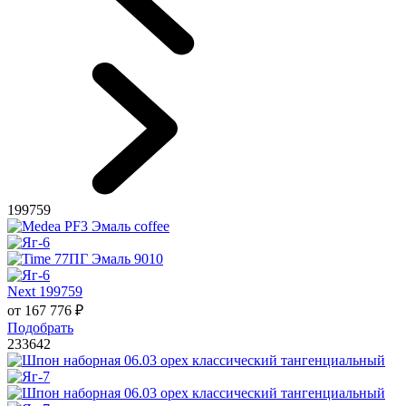
199759
Next 199759
от
167 776
₽
Подобрать
233642