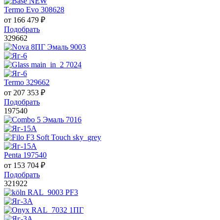
Termo Evo 308628
от
166 479
₽
Подобрать
329662
Termo 329662
от
207 353
₽
Подобрать
197540
Penta 197540
от
153 704
₽
Подобрать
321922