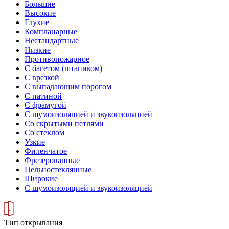
Большие
Высокие
Глухие
Компланарные
Нестандартные
Низкие
Противопожарное
С багетом (штапиком)
С врезкой
С выпадающим порогом
С патиной
С фрамугой
С шумоизоляцией и звукоизоляцией
Со скрытыми петлями
Со стеклом
Узкие
Филенчатое
Фрезерованные
Цельностеклянные
Широкие
С шумоизоляцией и звукоизоляцией
Тип открывания