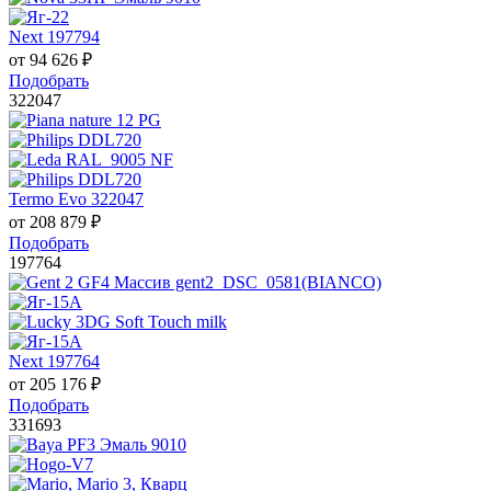
Next 197794
от
94 626
₽
Подобрать
322047
Termo Evo 322047
от
208 879
₽
Подобрать
197764
Next 197764
от
205 176
₽
Подобрать
331693