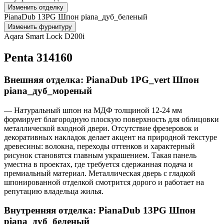
Изменить отделку
PianaDub 13PG Шпон piana_дуб_беленый
Изменить фурнитуру
Aqara Smart Lock D200i
Penta 314160
Внешняя отделка: PianaDub 1PG_vert Шпон
piana_дуб_мореный
— Натуральный шпон на МДФ толщиной 12-24 мм
формирует благородную плоскую поверхность для облицовки
металлической входной двери. Отсутствие фрезеровок и
декоративных накладок делает акцент на природной текстуре
древесины: волокна, переходы оттенков и характерный
рисунок становятся главным украшением. Такая панель
уместна в проектах, где требуется сдержанная подача и
премиальный материал. Металлическая дверь с гладкой
шпонированной отделкой смотрится дорого и работает на
репутацию владельца жилья.
Внутренняя отделка: PianaDub 13PG Шпон
piana_дуб_беленый