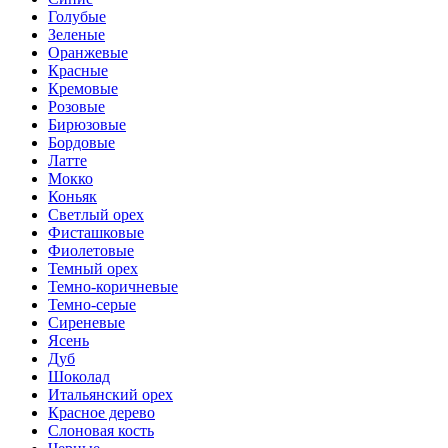
Голубые
Зеленые
Оранжевые
Красные
Кремовые
Розовые
Бирюзовые
Бордовые
Латте
Мокко
Коньяк
Светлый орех
Фисташковые
Фиолетовые
Темный орех
Темно-коричневые
Темно-серые
Сиреневые
Ясень
Дуб
Шоколад
Итальянский орех
Красное дерево
Слоновая кость