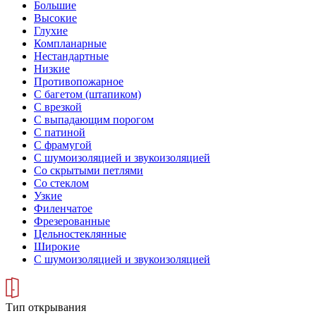
Большие
Высокие
Глухие
Компланарные
Нестандартные
Низкие
Противопожарное
С багетом (штапиком)
С врезкой
С выпадающим порогом
С патиной
С фрамугой
С шумоизоляцией и звукоизоляцией
Со скрытыми петлями
Со стеклом
Узкие
Филенчатое
Фрезерованные
Цельностеклянные
Широкие
С шумоизоляцией и звукоизоляцией
Тип открывания