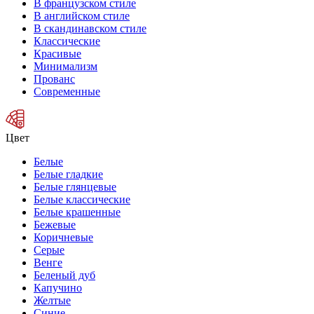
В французском стиле
В английском стиле
В скандинавском стиле
Классические
Красивые
Минимализм
Прованс
Современные
Цвет
Белые
Белые гладкие
Белые глянцевые
Белые классические
Белые крашенные
Бежевые
Коричневые
Серые
Венге
Беленый дуб
Капучино
Желтые
Синие