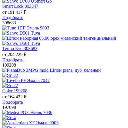
Smart Lock 303347
от
191 417
₽
Подобрать
308683
Termo Evo 308683
от
204 229
₽
Подобрать
199208
Color 199208
от
164 422
₽
Подобрать
197098