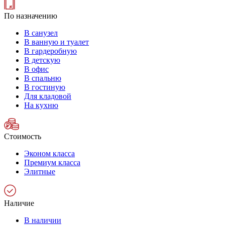
По назначению
В санузел
В ванную и туалет
В гардеробную
В детскую
В офис
В спальню
В гостиную
Для кладовой
На кухню
Стоимость
Эконом класса
Премиум класса
Элитные
Наличие
В наличии