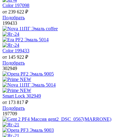
Color 197098
от
239 622
₽
Подобрать
199433
Color 199433
от
145 922
₽
Подобрать
302949
Smart Lock 302949
от
173 817
₽
Подобрать
197709