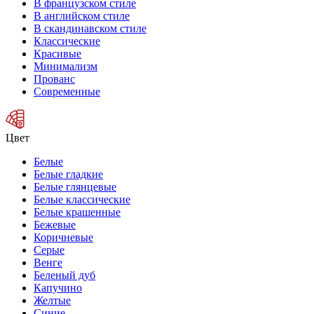
В французском стиле
В английском стиле
В скандинавском стиле
Классические
Красивые
Минимализм
Прованс
Современные
Цвет
Белые
Белые гладкие
Белые глянцевые
Белые классические
Белые крашенные
Бежевые
Коричневые
Серые
Венге
Беленый дуб
Капучино
Желтые
Синие