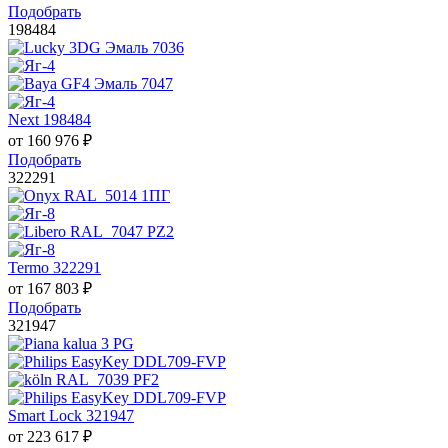
Подобрать
198484
Next 198484
от
160 976
₽
Подобрать
322291
Termo 322291
от
167 803
₽
Подобрать
321947
Smart Lock 321947
от
223 617
₽