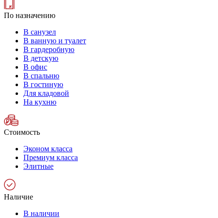
По назначению
В санузел
В ванную и туалет
В гардеробную
В детскую
В офис
В спальню
В гостиную
Для кладовой
На кухню
Стоимость
Эконом класса
Премиум класса
Элитные
Наличие
В наличии