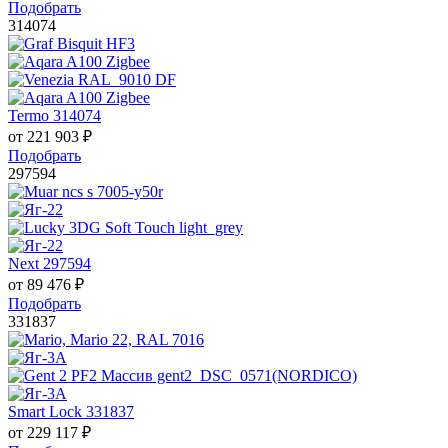
Подобрать
314074
Termo 314074
от
221 903
₽
Подобрать
297594
Next 297594
от
89 476
₽
Подобрать
331837
Smart Lock 331837
от
229 117
₽