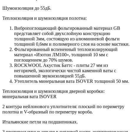
Шумоизоляция до 55дБ.
Теплоизоляция и шумоизоляция полотна:
Вибропоглощающий фольгированный материал GB
представляет собой двухслойную конструкцию
толщиной 3мм, состоящую из алюминиевой фольги
толщиной 0,6мм и полимерного слоя на основе мастики.
Фольгированный вспененный теплоизолирующий
материал «Изотон ЛМ100», толщиной 10 мм с
поглощением до 70% шумов.
ROCKWOOL Акустик Баттс - плиты 27 мм из
негорючей, экологически чистой каменной ваты с
повышенной звукоизоляцией 55дБ.
Утеплитель минеральная вата ISOVER толщиной 50 мм.
Теплоизоляция и шумоизоляция дверной коробки:
минеральная вата ISOVER
2 контура нейлонового уплотнителя: плоский по периметру
полотна и V-образный по периметру короба.
Итальянские петли на подшипниках.
3 противосъемных штыря в петлевой части, интегрированная