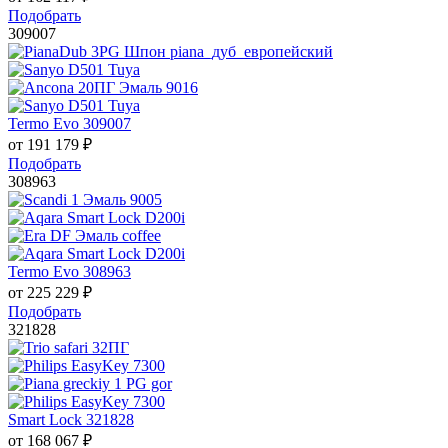
Подобрать
309007
Termo Evo 309007
от
191 179
₽
Подобрать
308963
Termo Evo 308963
от
225 229
₽
Подобрать
321828
Smart Lock 321828
от
168 067
₽