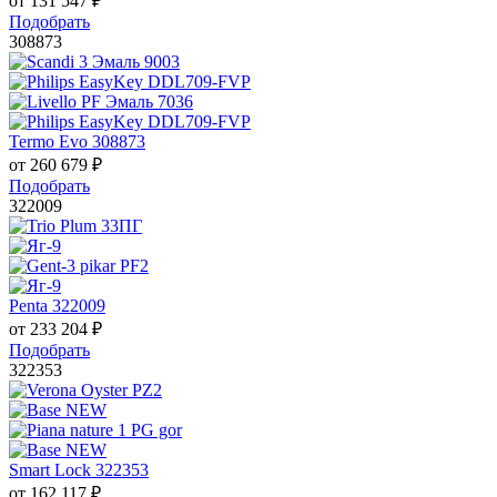
от
131 547
₽
Подобрать
308873
Termo Evo 308873
от
260 679
₽
Подобрать
322009
Penta 322009
от
233 204
₽
Подобрать
322353
Smart Lock 322353
от
162 117
₽