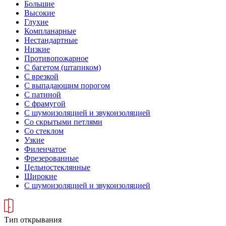
Большие
Высокие
Глухие
Компланарные
Нестандартные
Низкие
Противопожарное
С багетом (штапиком)
С врезкой
С выпадающим порогом
С патиной
С фрамугой
С шумоизоляцией и звукоизоляцией
Со скрытыми петлями
Со стеклом
Узкие
Филенчатое
Фрезерованные
Цельностеклянные
Широкие
С шумоизоляцией и звукоизоляцией
Тип открывания