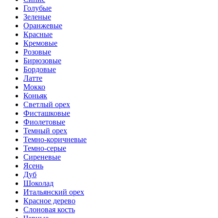
Голубые
Зеленые
Оранжевые
Красные
Кремовые
Розовые
Бирюзовые
Бордовые
Латте
Мокко
Коньяк
Светлый орех
Фисташковые
Фиолетовые
Темный орех
Темно-коричневые
Темно-серые
Сиреневые
Ясень
Дуб
Шоколад
Итальянский орех
Красное дерево
Слоновая кость