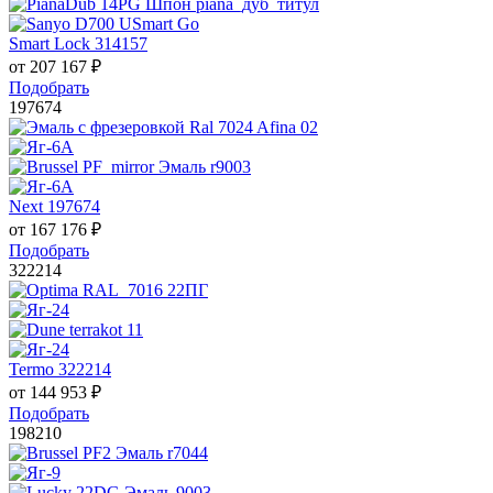
Smart Lock 314157
от
207 167
₽
Подобрать
197674
Next 197674
от
167 176
₽
Подобрать
322214
Termo 322214
от
144 953
₽
Подобрать
198210