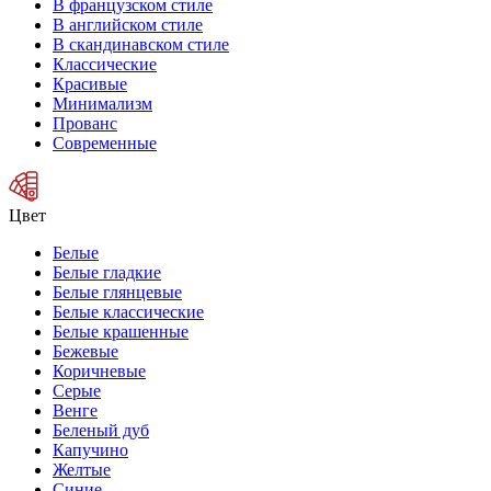
В французском стиле
В английском стиле
В скандинавском стиле
Классические
Красивые
Минимализм
Прованс
Современные
Цвет
Белые
Белые гладкие
Белые глянцевые
Белые классические
Белые крашенные
Бежевые
Коричневые
Серые
Венге
Беленый дуб
Капучино
Желтые
Синие