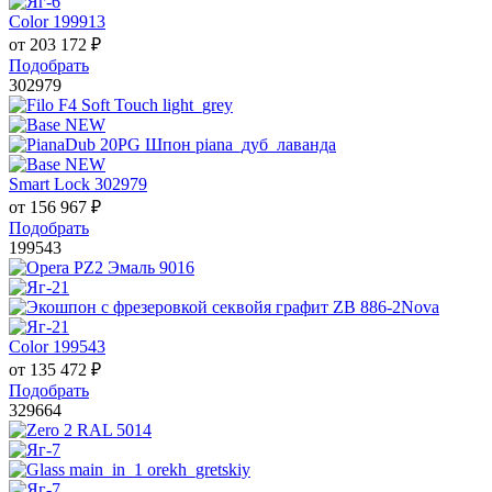
Color 199913
от
203 172
₽
Подобрать
302979
Smart Lock 302979
от
156 967
₽
Подобрать
199543
Color 199543
от
135 472
₽
Подобрать
329664