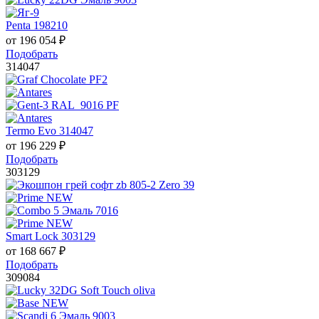
Penta 198210
от
196 054
₽
Подобрать
314047
Termo Evo 314047
от
196 229
₽
Подобрать
303129
Smart Lock 303129
от
168 667
₽
Подобрать
309084