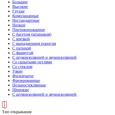
Большие
Высокие
Глухие
Компланарные
Нестандартные
Низкие
Противопожарное
С багетом (штапиком)
С врезкой
С выпадающим порогом
С патиной
С фрамугой
С шумоизоляцией и звукоизоляцией
Со скрытыми петлями
Со стеклом
Узкие
Филенчатое
Фрезерованные
Цельностеклянные
Широкие
С шумоизоляцией и звукоизоляцией
Тип открывания