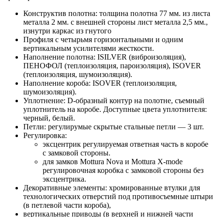
Конструктив полотна: толщина полотна 77 мм. из листа
металла 2 мм. с внешней стороны лист металла 2,5 мм.,
изнутри каркас из гнутого
Профиля с четырьмя горизонтальными и одним
вертикальным усилителями жесткости.
Наполнение полотна: ISILVER (виброизоляция),
ПЕНОФОЛ (теплоизоляция, пароизоляция), ISOVER
(теплоизоляция, шумоизоляция).
Наполнение короба: ISOVER (теплоизоляция,
шумоизоляция).
Уплотнение: D-образный контур на полотне, съемный
уплотнитель на коробе. Доступные цвета уплотнителя:
черный, белый.
Петли: регулирумые скрытые стальные петли — 3 шт.
Регулировка:
эксцентрик регулируемая ответная часть в коробе
с замковой стороны.
для замков Mottura Nova и Mottura X-mode
регулировочная коробка с замковой стороны без
эксцентрика.
Декоративные элементы: хромированные втулки для
технологических отверстий под противосъемные штыри
(в петлевой части короба),
вертикальные приводы (в верхней и нижней части