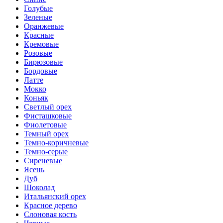
Голубые
Зеленые
Оранжевые
Красные
Кремовые
Розовые
Бирюзовые
Бордовые
Латте
Мокко
Коньяк
Светлый орех
Фисташковые
Фиолетовые
Темный орех
Темно-коричневые
Темно-серые
Сиреневые
Ясень
Дуб
Шоколад
Итальянский орех
Красное дерево
Слоновая кость