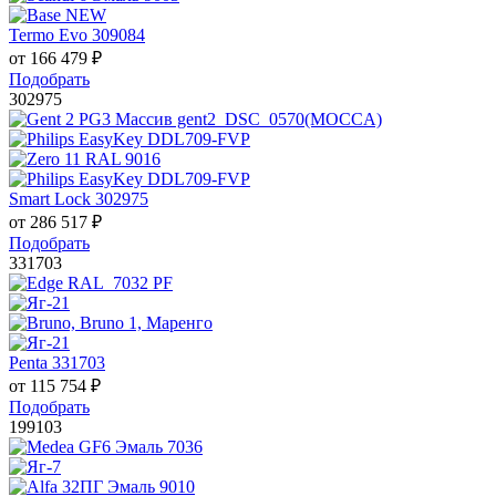
Termo Evo 309084
от
166 479
₽
Подобрать
302975
Smart Lock 302975
от
286 517
₽
Подобрать
331703
Penta 331703
от
115 754
₽
Подобрать
199103