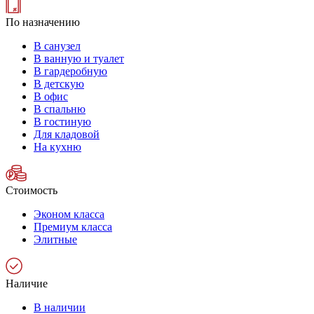
По назначению
В санузел
В ванную и туалет
В гардеробную
В детскую
В офис
В спальню
В гостиную
Для кладовой
На кухню
Стоимость
Эконом класса
Премиум класса
Элитные
Наличие
В наличии