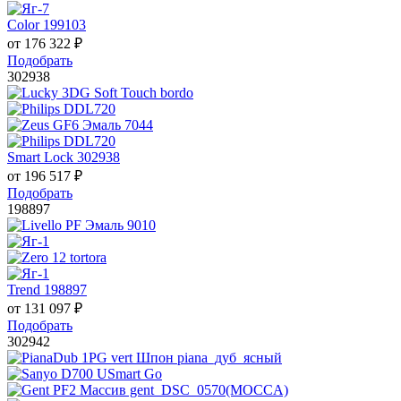
Color 199103
от
176 322
₽
Подобрать
302938
Smart Lock 302938
от
196 517
₽
Подобрать
198897
Trend 198897
от
131 097
₽
Подобрать
302942