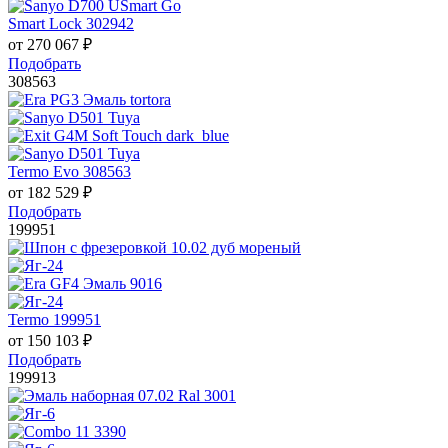
Smart Lock 302942
от
270 067
₽
Подобрать
308563
Termo Evo 308563
от
182 529
₽
Подобрать
199951
Termo 199951
от
150 103
₽
Подобрать
199913