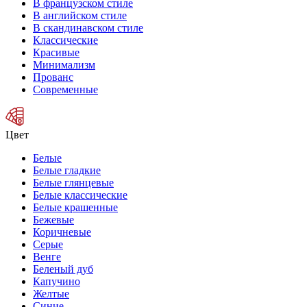
В французском стиле
В английском стиле
В скандинавском стиле
Классические
Красивые
Минимализм
Прованс
Современные
Цвет
Белые
Белые гладкие
Белые глянцевые
Белые классические
Белые крашенные
Бежевые
Коричневые
Серые
Венге
Беленый дуб
Капучино
Желтые
Синие