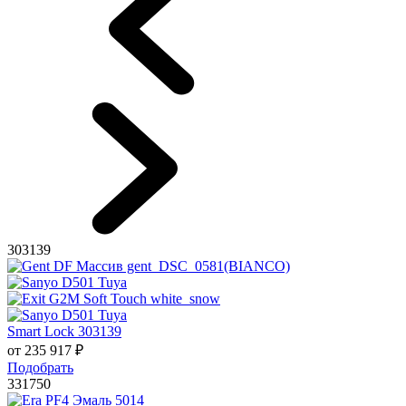
303139
Smart Lock 303139
от
235 917
₽
Подобрать
331750