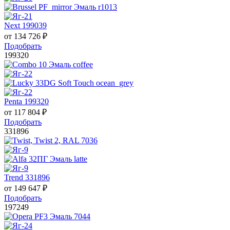
Next 199039
от
134 726
₽
Подобрать
199320
Penta 199320
от
117 804
₽
Подобрать
331896
Trend 331896
от
149 647
₽
Подобрать
197249