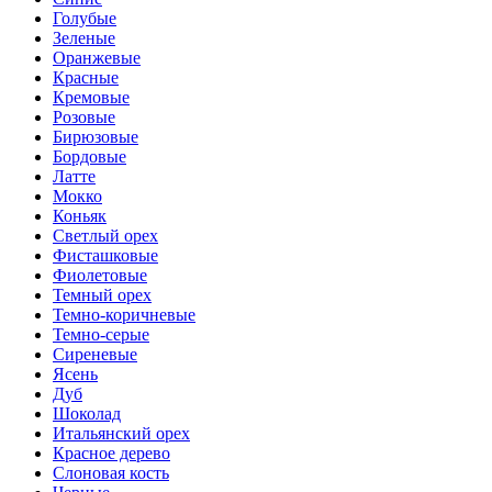
Голубые
Зеленые
Оранжевые
Красные
Кремовые
Розовые
Бирюзовые
Бордовые
Латте
Мокко
Коньяк
Светлый орех
Фисташковые
Фиолетовые
Темный орех
Темно-коричневые
Темно-серые
Сиреневые
Ясень
Дуб
Шоколад
Итальянский орех
Красное дерево
Слоновая кость