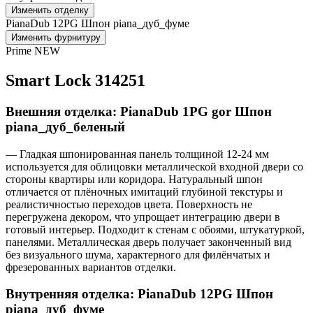
Изменить отделку
PianaDub 12PG Шпон piana_дуб_фуме
Изменить фурнитуру
Prime NEW
Smart Lock 314251
Внешняя отделка: PianaDub 1PG gor Шпон
piana_дуб_беленый
— Гладкая шпонированная панель толщиной 12-24 мм
используется для облицовки металлической входной двери со
стороны квартиры или коридора. Натуральный шпон
отличается от плёночных имитаций глубиной текстуры и
реалистичностью переходов цвета. Поверхность не
перегружена декором, что упрощает интеграцию двери в
готовый интерьер. Подходит к стенам с обоями, штукатуркой,
панелями. Металлическая дверь получает законченный вид
без визуального шума, характерного для филёнчатых и
фрезерованных вариантов отделки.
Внутренняя отделка: PianaDub 12PG Шпон
piana_дуб_фуме