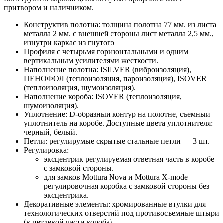
притвором и наличником.
Конструктив полотна: толщина полотна 77 мм. из листа
металла 2 мм. с внешней стороны лист металла 2,5 мм.,
изнутри каркас из гнутого
Профиля с четырьмя горизонтальными и одним
вертикальным усилителями жесткости.
Наполнение полотна: ISILVER (виброизоляция),
ПЕНОФОЛ (теплоизоляция, пароизоляция), ISOVER
(теплоизоляция, шумоизоляция).
Наполнение короба: ISOVER (теплоизоляция,
шумоизоляция).
Уплотнение: D-образный контур на полотне, съемный
уплотнитель на коробе. Доступные цвета уплотнителя:
черный, белый.
Петли: регулирумые скрытые стальные петли — 3 шт.
Регулировка:
эксцентрик регулируемая ответная часть в коробе
с замковой стороны.
для замков Mottura Nova и Mottura X-mode
регулировочная коробка с замковой стороны без
эксцентрика.
Декоративные элементы: хромированные втулки для
технологических отверстий под противосъемные штыри
(в петлевой части короба),