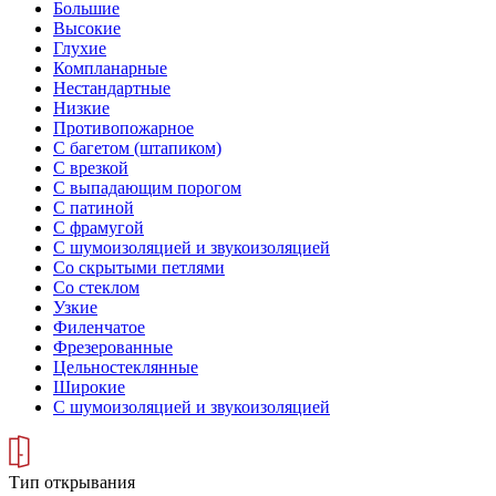
Большие
Высокие
Глухие
Компланарные
Нестандартные
Низкие
Противопожарное
С багетом (штапиком)
С врезкой
С выпадающим порогом
С патиной
С фрамугой
С шумоизоляцией и звукоизоляцией
Со скрытыми петлями
Со стеклом
Узкие
Филенчатое
Фрезерованные
Цельностеклянные
Широкие
С шумоизоляцией и звукоизоляцией
Тип открывания