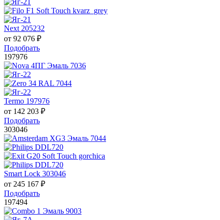
Next 205232
от
92 076
₽
Подобрать
197976
Termo 197976
от
142 203
₽
Подобрать
303046
Smart Lock 303046
от
245 167
₽
Подобрать
197494