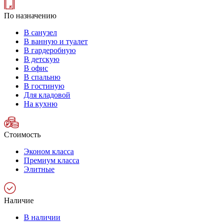
По назначению
В санузел
В ванную и туалет
В гардеробную
В детскую
В офис
В спальню
В гостиную
Для кладовой
На кухню
Стоимость
Эконом класса
Премиум класса
Элитные
Наличие
В наличии