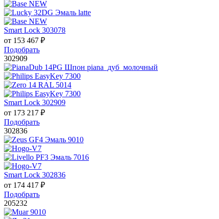
Smart Lock 303078
от
153 467
₽
Подобрать
302909
Smart Lock 302909
от
173 217
₽
Подобрать
302836
Smart Lock 302836
от
174 417
₽
Подобрать
205232