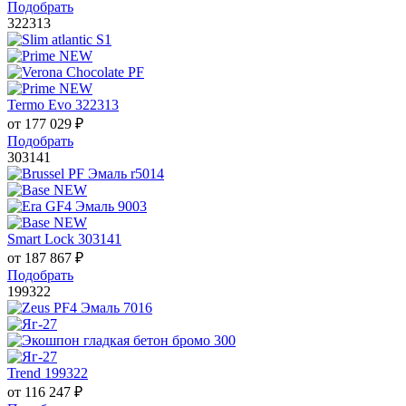
Подобрать
322313
Termo Evo 322313
от
177 029
₽
Подобрать
303141
Smart Lock 303141
от
187 867
₽
Подобрать
199322
Trend 199322
от
116 247
₽