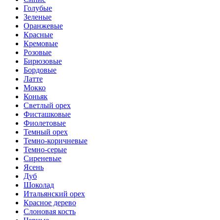
Голубые
Зеленые
Оранжевые
Красные
Кремовые
Розовые
Бирюзовые
Бордовые
Латте
Мокко
Коньяк
Светлый орех
Фисташковые
Фиолетовые
Темный орех
Темно-коричневые
Темно-серые
Сиреневые
Ясень
Дуб
Шоколад
Итальянский орех
Красное дерево
Слоновая кость