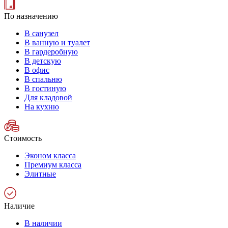
По назначению
В санузел
В ванную и туалет
В гардеробную
В детскую
В офис
В спальню
В гостиную
Для кладовой
На кухню
Стоимость
Эконом класса
Премиум класса
Элитные
Наличие
В наличии