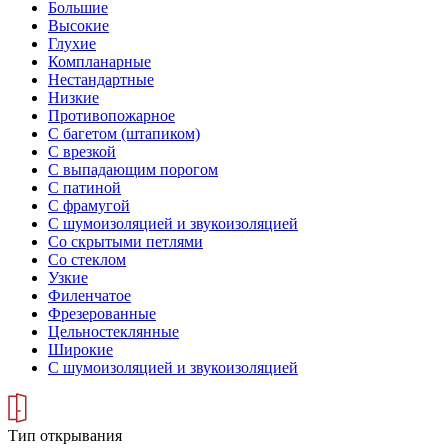
Большие
Высокие
Глухие
Компланарные
Нестандартные
Низкие
Противопожарное
С багетом (штапиком)
С врезкой
С выпадающим порогом
С патиной
С фрамугой
С шумоизоляцией и звукоизоляцией
Со скрытыми петлями
Со стеклом
Узкие
Филенчатое
Фрезерованные
Цельностеклянные
Широкие
С шумоизоляцией и звукоизоляцией
Тип открывания