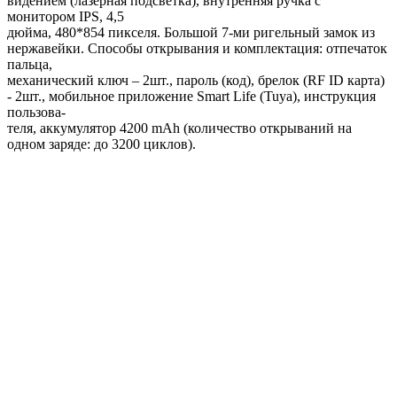
видением (лазерная подсветка), внутренняя ручка с
монитором IPS, 4,5
дюйма, 480*854 пикселя. Большой 7-ми ригельный замок из
нержавейки. Способы открывания и комплектация: отпечаток
пальца,
механический ключ – 2шт., пароль (код), брелок (RF ID карта)
- 2шт., мобильное приложение Smart Life (Tuya), инструкция
пользова-
теля, аккумулятор 4200 mAh (количество открываний на
одном заряде: до 3200 циклов).