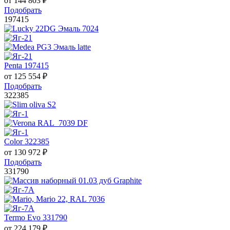
от
144 803
₽
Подобрать
197415
Penta 197415
от
125 554
₽
Подобрать
322385
Color 322385
от
130 972
₽
Подобрать
331790
Termo Evo 331790
от
224 179
₽