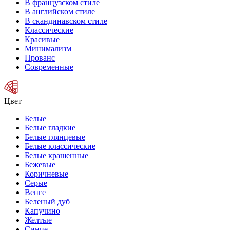
В французском стиле
В английском стиле
В скандинавском стиле
Классические
Красивые
Минимализм
Прованс
Современные
Цвет
Белые
Белые гладкие
Белые глянцевые
Белые классические
Белые крашенные
Бежевые
Коричневые
Серые
Венге
Беленый дуб
Капучино
Желтые
Синие