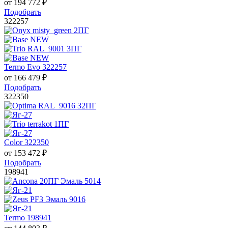
от
194 772
₽
Подобрать
322257
Termo Evo 322257
от
166 479
₽
Подобрать
322350
Color 322350
от
153 472
₽
Подобрать
198941
Termo 198941