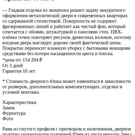
— Гладкая отделка из экошпона решает задачу аккуратного
оформления металлической двери в современных квартирах
со сдержанной стилистикой. Поверхность не содержит
фрезерованных линий и работает как чистый фон, который
сочетается с обоями, штукатуркой и панелями стен. ПВХ-
плёнка точно повторяет рисунок древесных волокон, поэтому
входная дверь выглядит дороже своей фактической цены.
Покрытие переносит влажную уборку с бытовыми моющими
средствами без потери насыщенности цвета и блеска.
*цена от:
154 204 ₽
От 3 дней
Гарантия 10 лет
* Стоимость дверного блока может изменяться в зависимости
от размеров, дополнительных комплектующих, отделки и
условий монтажа.
Характеристики
Замок
Фурнитура
Фото
Рама из гнутого профиля с притвором и наличником, дверное
полотно цельногнутое толщиной 85мм из листа металла 2мм c