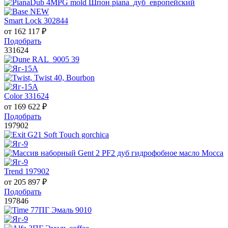
Smart Lock 302844
от
162 117
₽
Подобрать
331624
Color 331624
от
169 622
₽
Подобрать
197902
Trend 197902
от
205 897
₽
Подобрать
197846