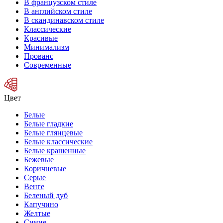
В французском стиле
В английском стиле
В скандинавском стиле
Классические
Красивые
Минимализм
Прованс
Современные
Цвет
Белые
Белые гладкие
Белые глянцевые
Белые классические
Белые крашенные
Бежевые
Коричневые
Серые
Венге
Беленый дуб
Капучино
Желтые
Синие