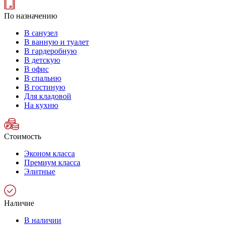
По назначению
В санузел
В ванную и туалет
В гардеробную
В детскую
В офис
В спальню
В гостиную
Для кладовой
На кухню
Стоимость
Эконом класса
Премиум класса
Элитные
Наличие
В наличии