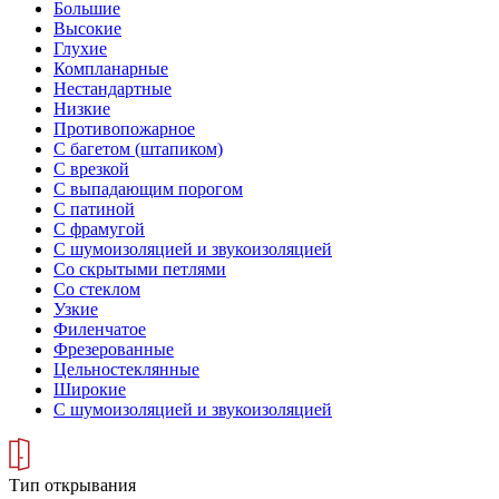
Большие
Высокие
Глухие
Компланарные
Нестандартные
Низкие
Противопожарное
С багетом (штапиком)
С врезкой
С выпадающим порогом
С патиной
С фрамугой
С шумоизоляцией и звукоизоляцией
Со скрытыми петлями
Со стеклом
Узкие
Филенчатое
Фрезерованные
Цельностеклянные
Широкие
С шумоизоляцией и звукоизоляцией
Тип открывания