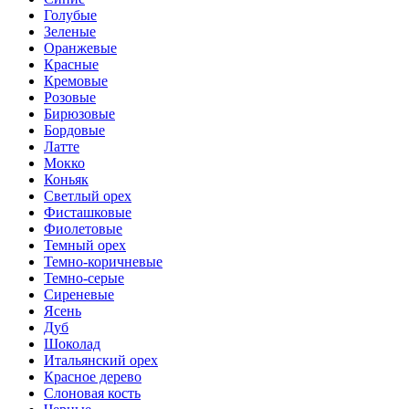
Голубые
Зеленые
Оранжевые
Красные
Кремовые
Розовые
Бирюзовые
Бордовые
Латте
Мокко
Коньяк
Светлый орех
Фисташковые
Фиолетовые
Темный орех
Темно-коричневые
Темно-серые
Сиреневые
Ясень
Дуб
Шоколад
Итальянский орех
Красное дерево
Слоновая кость