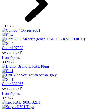
197728
Color 197728
от
248 072
₽
Подобрать
332065
Color 332065
от
122 022
₽
Подобрать
321872