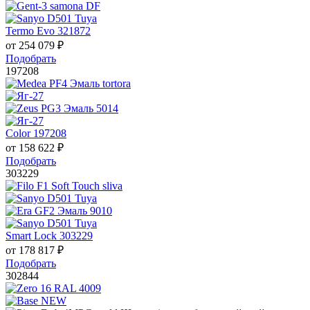
Termo Evo 321872
от
254 079
₽
Подобрать
197208
Color 197208
от
158 622
₽
Подобрать
303229
Smart Lock 303229
от
178 817
₽
Подобрать
302844