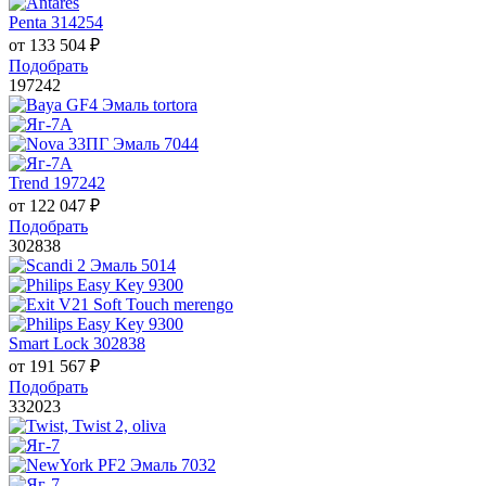
Penta 314254
от
133 504
₽
Подобрать
197242
Trend 197242
от
122 047
₽
Подобрать
302838
Smart Lock 302838
от
191 567
₽
Подобрать
332023