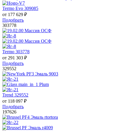
Termo Evo 309085
от
177 629
₽
Подобрать
303778
Termo 303778
от
291 303
₽
Подобрать
329552
Trend 329552
от
118 097
₽
Подобрать
197626