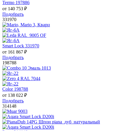
Termo 197886
от
140 753
₽
Подобрать
331970
Smart Lock 331970
от
161 867
₽
Подобрать
198788
Color 198788
от
138 022
₽
Подобрать
314148