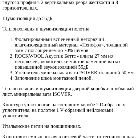
гнутого профиля. 2 вертикальных ребра жесткости и 8
горизонтальных.
Шумоизоляция до 55дБ.
Теплоизоляция и шумоизоляция полотна:
Фольгированный вспененный негорючий
влагоизоляционный материал «Пенофол», толщиной
5мм с поглощением до 70% шумов.
ROCKWOOL Акустик Баттс - плиты 27 мм из
негорючей, экологически чистой каменной ваты с
повышенной звукоизоляцией 55дБ.
Утеплитель минеральная вата ISOVER толщиной 50 мм.
Заполнение швов монтажной пеной.
Теплоизоляция и шумоизоляция дверной коробки: пробковый
лист, минеральная вата ISOVER.
3 контура уплотнения: на составном коробе 2 D-образных
уплотнителя, на полотне 1 V-образный нейлоновый
уплотнитель.
Итальянские петли на подшипниках.
3 противосъемных штыря в петлевой части, интегрированная