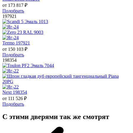
от
173 817
₽
Подобрать
197921
Termo 197921
от
150 103
₽
Подобрать
198354
Next 198354
от
111 526
₽
Подобрать
С этими дверями так же смотрят