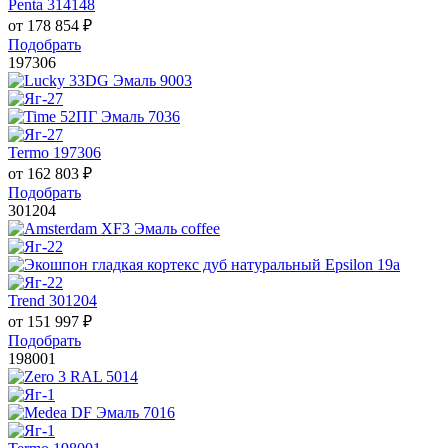
Penta 314148
от
178 854
₽
Подобрать
197306
Termo 197306
от
162 803
₽
Подобрать
301204
Trend 301204
от
151 997
₽
Подобрать
198001