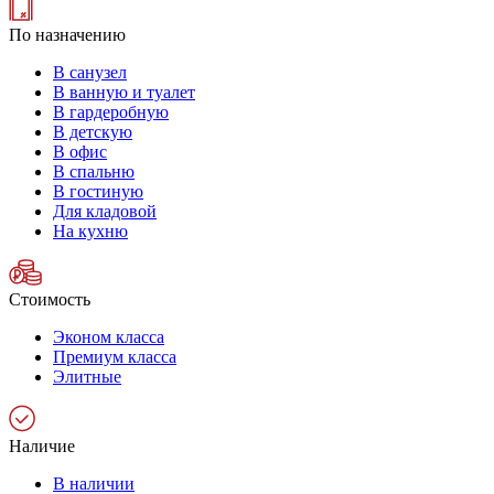
По назначению
В санузел
В ванную и туалет
В гардеробную
В детскую
В офис
В спальню
В гостиную
Для кладовой
На кухню
Стоимость
Эконом класса
Премиум класса
Элитные
Наличие
В наличии