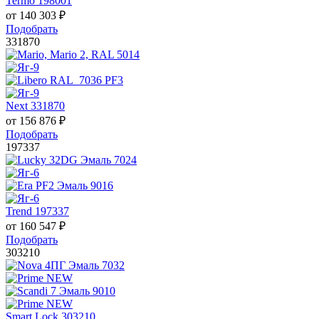
Termo 198001
от
140 303
₽
Подобрать
331870
Next 331870
от
156 876
₽
Подобрать
197337
Trend 197337
от
160 547
₽
Подобрать
303210
Smart Lock 303210