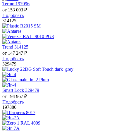
Termo 197096
от
153 003
₽
Подобрать
314125
Trend 314125
от
147 247
₽
Подобрать
329479
Smart Lock 329479
от
194 967
₽
Подобрать
197886