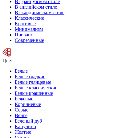
В французском стиле
В английском стиле
В скандинавском стиле
Классические
Красивые
Минимализм
Прованс
Современные
Цвет
Белые
Белые гладкие
Белые глянцевые
Белые классические
Белые крашенные
Бежевые
Коричневые
Серые
Венге
Беленый дуб
Капучино
Желтые
Синие