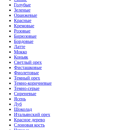
Голубые
Зеленые
Оранжевые
Красные
Кремовые
Розовые
Бирюзовые
Бордовые
Латте
Мокко
Коньяк
Светлый орех
Фисташковые
Фиолетовые
Темный орех
Темно-коричневые
Темно-серые
Сиреневые
Ясень
Дуб
Шоколад
Итальянский орех
Красное дерево
Слоновая кость