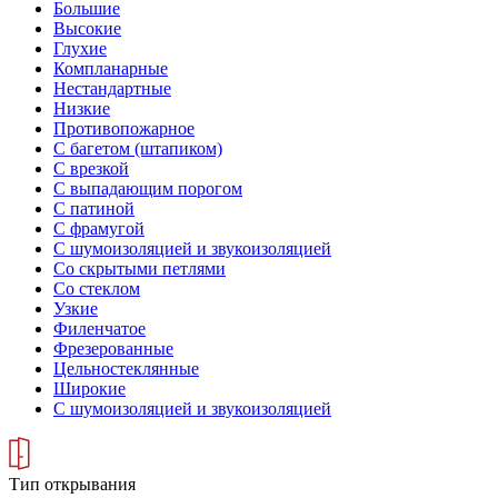
Большие
Высокие
Глухие
Компланарные
Нестандартные
Низкие
Противопожарное
С багетом (штапиком)
С врезкой
С выпадающим порогом
С патиной
С фрамугой
С шумоизоляцией и звукоизоляцией
Со скрытыми петлями
Со стеклом
Узкие
Филенчатое
Фрезерованные
Цельностеклянные
Широкие
С шумоизоляцией и звукоизоляцией
Тип открывания