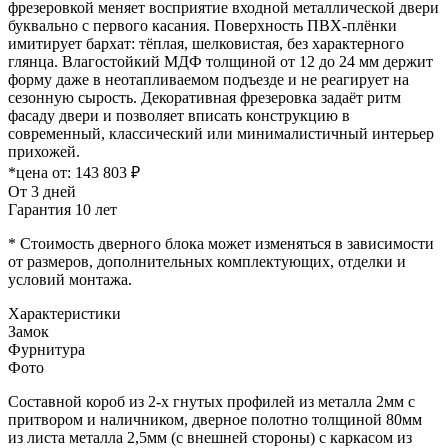
фрезеровкой меняет восприятие входной металлической двери
буквально с первого касания. Поверхность ПВХ-плёнки
имитирует бархат: тёплая, шелковистая, без характерного
глянца. Влагостойкий МДФ толщиной от 12 до 24 мм держит
форму даже в неотапливаемом подъезде и не реагирует на
сезонную сырость. Декоративная фрезеровка задаёт ритм
фасаду двери и позволяет вписать конструкцию в
современный, классический или минималистичный интерьер
прихожей.
*цена от:
143 803 ₽
От 3 дней
Гарантия 10 лет
* Стоимость дверного блока может изменяться в зависимости
от размеров, дополнительных комплектующих, отделки и
условий монтажа.
Характеристики
Замок
Фурнитура
Фото
Составной короб из 2-х гнутых профилей из металла 2мм с
притвором и наличником, дверное полотно толщиной 80мм
из листа металла 2,5мм (с внешней стороны) c каркасом из