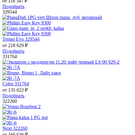
от
118 347
₽
Подобрать
329544
Termo Evo 329544
от
218 629
₽
Подобрать
331764
Color 331764
от
135 022
₽
Подобрать
322260
Next 322260
от
166 626
₽