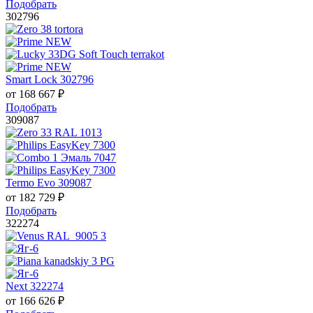
Подобрать
302796
Smart Lock 302796
от
168 667
₽
Подобрать
309087
Termo Evo 309087
от
182 729
₽
Подобрать
322274
Next 322274
от
166 626
₽