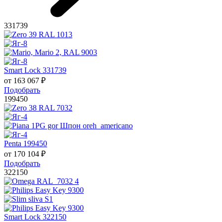
331739
Smart Lock 331739
от
163 067
₽
Подобрать
199450
Penta 199450
от
170 104
₽
Подобрать
322150
Smart Lock 322150