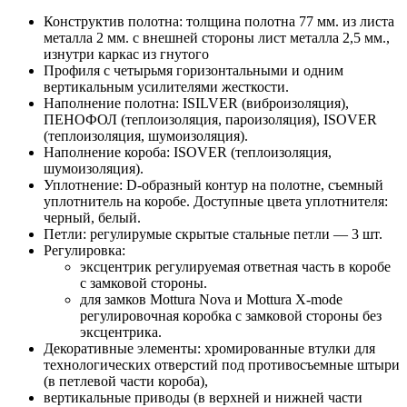
Конструктив полотна: толщина полотна 77 мм. из листа
металла 2 мм. с внешней стороны лист металла 2,5 мм.,
изнутри каркас из гнутого
Профиля с четырьмя горизонтальными и одним
вертикальным усилителями жесткости.
Наполнение полотна: ISILVER (виброизоляция),
ПЕНОФОЛ (теплоизоляция, пароизоляция), ISOVER
(теплоизоляция, шумоизоляция).
Наполнение короба: ISOVER (теплоизоляция,
шумоизоляция).
Уплотнение: D-образный контур на полотне, съемный
уплотнитель на коробе. Доступные цвета уплотнителя:
черный, белый.
Петли: регулирумые скрытые стальные петли — 3 шт.
Регулировка:
эксцентрик регулируемая ответная часть в коробе
с замковой стороны.
для замков Mottura Nova и Mottura X-mode
регулировочная коробка с замковой стороны без
эксцентрика.
Декоративные элементы: хромированные втулки для
технологических отверстий под противосъемные штыри
(в петлевой части короба),
вертикальные приводы (в верхней и нижней части