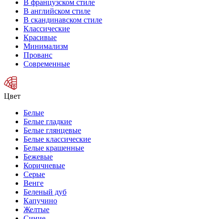
В французском стиле
В английском стиле
В скандинавском стиле
Классические
Красивые
Минимализм
Прованс
Современные
Цвет
Белые
Белые гладкие
Белые глянцевые
Белые классические
Белые крашенные
Бежевые
Коричневые
Серые
Венге
Беленый дуб
Капучино
Желтые
Синие