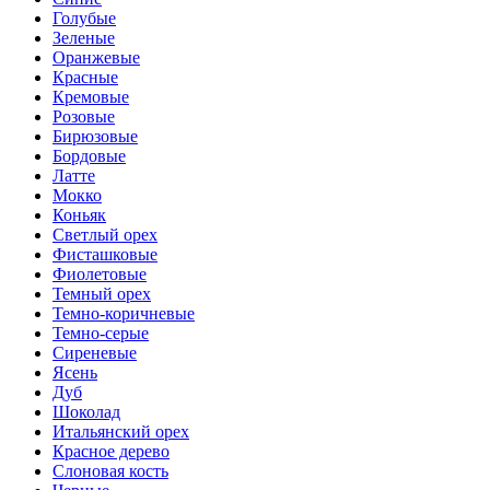
Голубые
Зеленые
Оранжевые
Красные
Кремовые
Розовые
Бирюзовые
Бордовые
Латте
Мокко
Коньяк
Светлый орех
Фисташковые
Фиолетовые
Темный орех
Темно-коричневые
Темно-серые
Сиреневые
Ясень
Дуб
Шоколад
Итальянский орех
Красное дерево
Слоновая кость