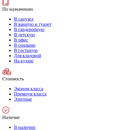
По назначению
В санузел
В ванную и туалет
В гардеробную
В детскую
В офис
В спальню
В гостиную
Для кладовой
На кухню
Стоимость
Эконом класса
Премиум класса
Элитные
Наличие
В наличии