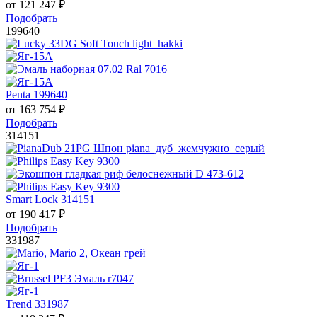
от
121 247
₽
Подобрать
199640
Penta 199640
от
163 754
₽
Подобрать
314151
Smart Lock 314151
от
190 417
₽
Подобрать
331987
Trend 331987