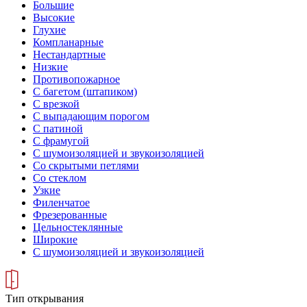
Большие
Высокие
Глухие
Компланарные
Нестандартные
Низкие
Противопожарное
С багетом (штапиком)
С врезкой
С выпадающим порогом
С патиной
С фрамугой
С шумоизоляцией и звукоизоляцией
Со скрытыми петлями
Со стеклом
Узкие
Филенчатое
Фрезерованные
Цельностеклянные
Широкие
С шумоизоляцией и звукоизоляцией
Тип открывания