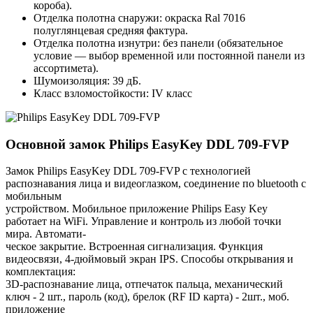
короба).
Отделка полотна снаружи: окраска Ral 7016
полуглянцевая средняя фактура.
Отделка полотна изнутри: без панели (обязательное
условие — выбор временной или постоянной панели из
ассортимета).
Шумоизоляция: 39 дБ.
Класс взломостойкости: IV класс
Основной замок
Philips EasyKey DDL 709-FVP
Замок Philips EasyKey DDL 709-FVP с технологией
распознавания лица и видеоглазком, соединение по bluetooth с
мобильным
устройством. Мобильное приложение Philips Easy Key
работает на WiFi. Управление и контроль из любой точки
мира. Автомати-
ческое закрытие. Встроенная сигнализация. Функция
видеосвязи, 4-дюймовый экран IPS. Способы открывания и
комплектация:
3D-распознавание лица, отпечаток пальца, механический
ключ - 2 шт., пароль (код), брелок (RF ID карта) - 2шт., моб.
приложение