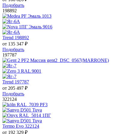
Подобрать
198892
Trend 198892
от
135 347
₽
Подобрать
197787
Trend 197787
от
205 497
₽
Подобрать
322124
Termo Evo 322124
от
192 329
₽