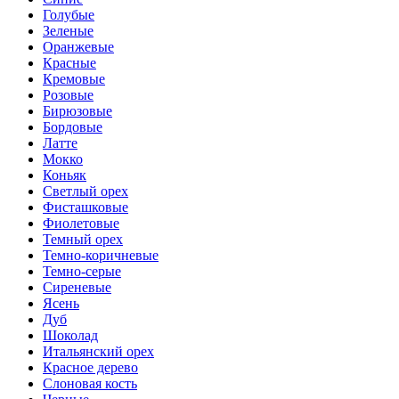
Голубые
Зеленые
Оранжевые
Красные
Кремовые
Розовые
Бирюзовые
Бордовые
Латте
Мокко
Коньяк
Светлый орех
Фисташковые
Фиолетовые
Темный орех
Темно-коричневые
Темно-серые
Сиреневые
Ясень
Дуб
Шоколад
Итальянский орех
Красное дерево
Слоновая кость