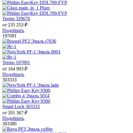
Termo 329676
от
235 253
₽
Подобрать
197091
Termo 197091
от
164 903
₽
Подобрать
303333
Smart Lock 303333
от
201 367
₽
Подобрать
303380