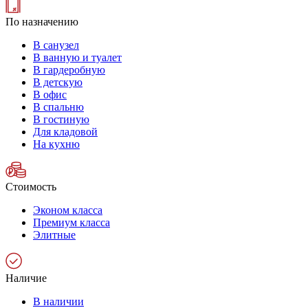
По назначению
В санузел
В ванную и туалет
В гардеробную
В детскую
В офис
В спальню
В гостиную
Для кладовой
На кухню
Стоимость
Эконом класса
Премиум класса
Элитные
Наличие
В наличии