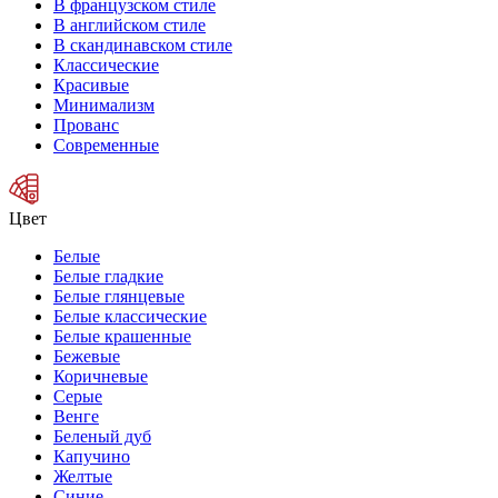
В французском стиле
В английском стиле
В скандинавском стиле
Классические
Красивые
Минимализм
Прованс
Современные
Цвет
Белые
Белые гладкие
Белые глянцевые
Белые классические
Белые крашенные
Бежевые
Коричневые
Серые
Венге
Беленый дуб
Капучино
Желтые
Синие