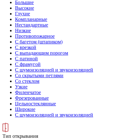
Большие
Высокие
Глухие
Компланарные
Нестандартные
Низкие
Противопожарное
С багетом (штапиком)
С врезкой
С выпадающим порогом
С патиной
С фрамугой
С шумоизоляцией и звукоизоляцией
Со скрытыми петлями
Со стеклом
Узкие
Филенчатое
Фрезерованные
Цельностеклянные
Широкие
С шумоизоляцией и звукоизоляцией
Тип открывания