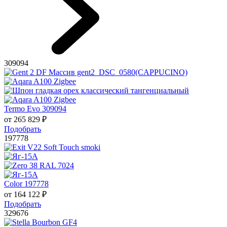
309094
Termo Evo 309094
от
265 829
₽
Подобрать
197778
Color 197778
от
164 122
₽
Подобрать
329676