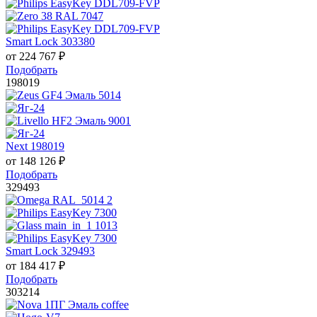
Smart Lock 303380
от
224 767
₽
Подобрать
198019
Next 198019
от
148 126
₽
Подобрать
329493
Smart Lock 329493
от
184 417
₽
Подобрать
303214