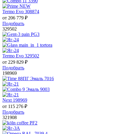
Termo Evo 308874
от
206 779
₽
Подобрать
329502
Termo Evo 329502
от
229 829
₽
Подобрать
198969
Next 198969
от
115 276
₽
Подобрать
321908