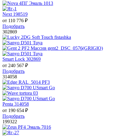
Next 198519
от
110 776
₽
Подобрать
302869
Smart Lock 302869
от
240 567
₽
Подобрать
314058
Penta 314058
от
190 654
₽
Подобрать
199322