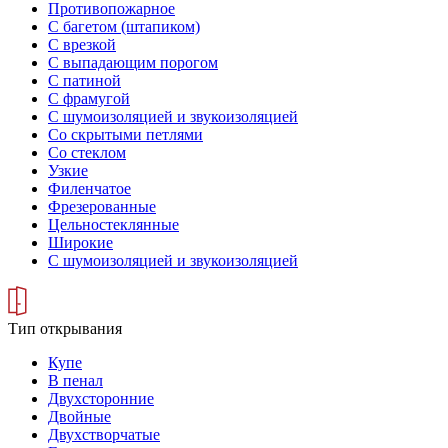
Противопожарное
С багетом (штапиком)
С врезкой
С выпадающим порогом
С патиной
С фрамугой
С шумоизоляцией и звукоизоляцией
Со скрытыми петлями
Со стеклом
Узкие
Филенчатое
Фрезерованные
Цельностеклянные
Широкие
С шумоизоляцией и звукоизоляцией
Тип открывания
Купе
В пенал
Двухсторонние
Двойные
Двухстворчатые