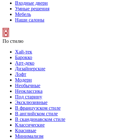
Входные двери
Умные решения
Мебель
Наши салоны
По стилю
Хай-тек
Барокко
Арт-деко
Дизайнерские
Лофт
Модерн
Необычные
Неоклассика
Под старину
Эксклюзивные
В французском стиле
В английском стиле
В скандинавском стиле
Классические
Красивые
Минимализм