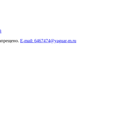
й
запрещено.
E-mail: 6467474@yaguar-m.ru