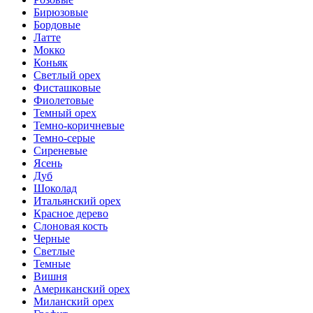
Бирюзовые
Бордовые
Латте
Мокко
Коньяк
Светлый орех
Фисташковые
Фиолетовые
Темный орех
Темно-коричневые
Темно-серые
Сиреневые
Ясень
Дуб
Шоколад
Итальянский орех
Красное дерево
Слоновая кость
Черные
Светлые
Темные
Вишня
Американский орех
Миланский орех