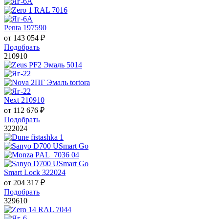
Penta 197590
от
143 054
₽
Подобрать
210910
Next 210910
от
112 676
₽
Подобрать
322024
Smart Lock 322024
от
204 317
₽
Подобрать
329610