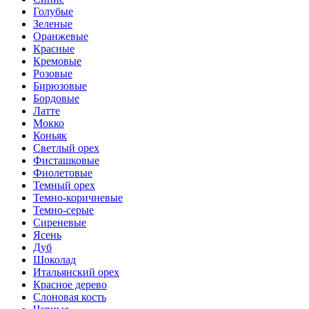
Голубые
Зеленые
Оранжевые
Красные
Кремовые
Розовые
Бирюзовые
Бордовые
Латте
Мокко
Коньяк
Светлый орех
Фисташковые
Фиолетовые
Темный орех
Темно-коричневые
Темно-серые
Сиреневые
Ясень
Дуб
Шоколад
Итальянский орех
Красное дерево
Слоновая кость