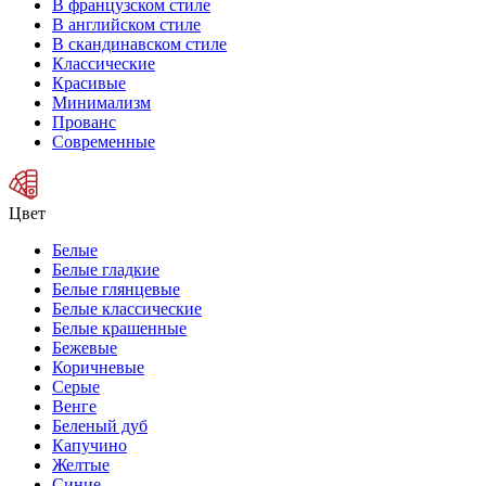
В французском стиле
В английском стиле
В скандинавском стиле
Классические
Красивые
Минимализм
Прованс
Современные
Цвет
Белые
Белые гладкие
Белые глянцевые
Белые классические
Белые крашенные
Бежевые
Коричневые
Серые
Венге
Беленый дуб
Капучино
Желтые
Синие