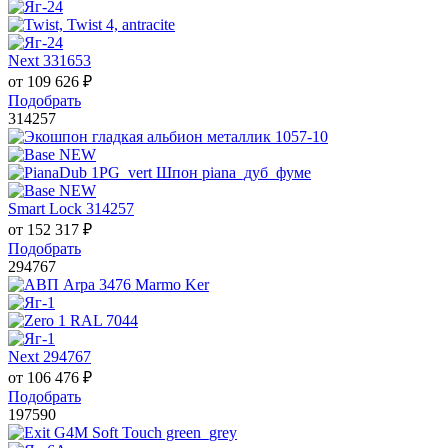
Next 331653
от
109 626
₽
Подобрать
314257
Smart Lock 314257
от
152 317
₽
Подобрать
294767
Next 294767
от
106 476
₽
Подобрать
197590