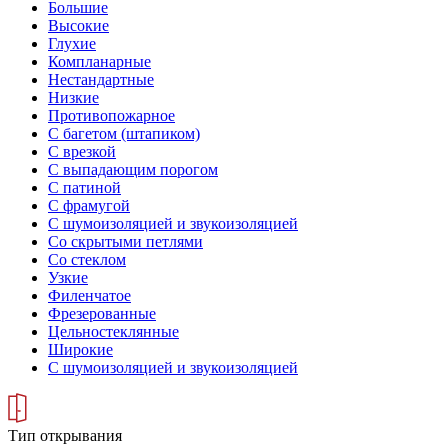
Большие
Высокие
Глухие
Компланарные
Нестандартные
Низкие
Противопожарное
С багетом (штапиком)
С врезкой
С выпадающим порогом
С патиной
С фрамугой
С шумоизоляцией и звукоизоляцией
Со скрытыми петлями
Со стеклом
Узкие
Филенчатое
Фрезерованные
Цельностеклянные
Широкие
С шумоизоляцией и звукоизоляцией
Тип открывания