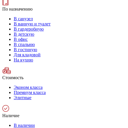
По назначению
В санузел
В ванную и туалет
В гардеробную
В детскую
В офис
В спальню
В гостиную
Для кладовой
На кухню
Стоимость
Эконом класса
Премиум класса
Элитные
Наличие
В наличии