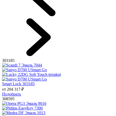
303185
Smart Lock 303185
от
204 317
₽
Подобрать
308595