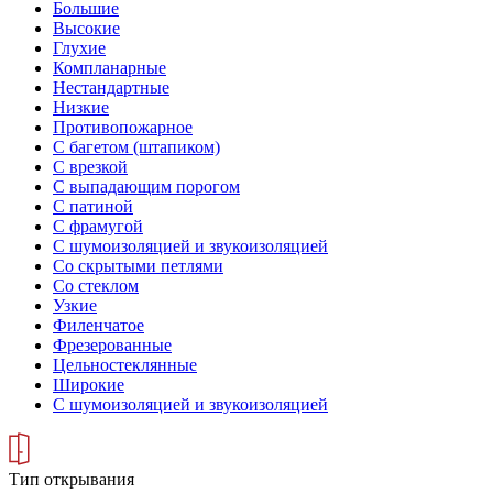
Большие
Высокие
Глухие
Компланарные
Нестандартные
Низкие
Противопожарное
С багетом (штапиком)
С врезкой
С выпадающим порогом
С патиной
С фрамугой
С шумоизоляцией и звукоизоляцией
Со скрытыми петлями
Со стеклом
Узкие
Филенчатое
Фрезерованные
Цельностеклянные
Широкие
С шумоизоляцией и звукоизоляцией
Тип открывания