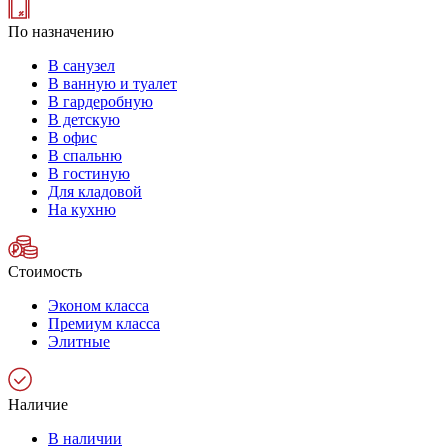
По назначению
В санузел
В ванную и туалет
В гардеробную
В детскую
В офис
В спальню
В гостиную
Для кладовой
На кухню
Стоимость
Эконом класса
Премиум класса
Элитные
Наличие
В наличии