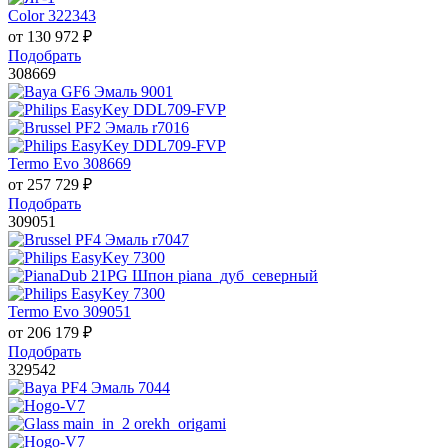
Color 322343
от
130 972
₽
Подобрать
308669
Termo Evo 308669
от
257 729
₽
Подобрать
309051
Termo Evo 309051
от
206 179
₽
Подобрать
329542