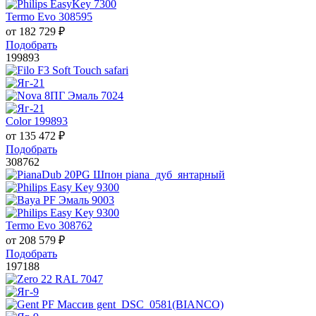
Termo Evo 308595
от
182 729
₽
Подобрать
199893
Color 199893
от
135 472
₽
Подобрать
308762
Termo Evo 308762
от
208 579
₽
Подобрать
197188