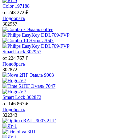
Color 197188
от
248 272
₽
Подобрать
302957
Smart Lock 302957
от
224 767
₽
Подобрать
302872
Smart Lock 302872
от
146 867
₽
Подобрать
322343