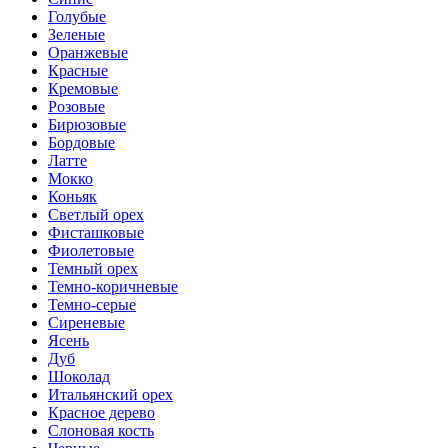
Голубые
Зеленые
Оранжевые
Красные
Кремовые
Розовые
Бирюзовые
Бордовые
Латте
Мокко
Коньяк
Светлый орех
Фисташковые
Фиолетовые
Темный орех
Темно-коричневые
Темно-серые
Сиреневые
Ясень
Дуб
Шоколад
Итальянский орех
Красное дерево
Слоновая кость