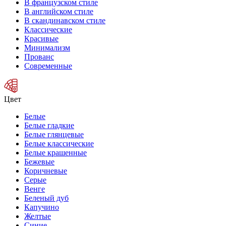
В французском стиле
В английском стиле
В скандинавском стиле
Классические
Красивые
Минимализм
Прованс
Современные
Цвет
Белые
Белые гладкие
Белые глянцевые
Белые классические
Белые крашенные
Бежевые
Коричневые
Серые
Венге
Беленый дуб
Капучино
Желтые
Синие