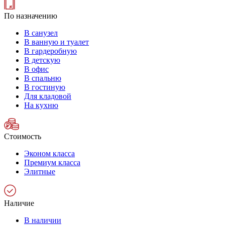
По назначению
В санузел
В ванную и туалет
В гардеробную
В детскую
В офис
В спальню
В гостиную
Для кладовой
На кухню
Стоимость
Эконом класса
Премиум класса
Элитные
Наличие
В наличии