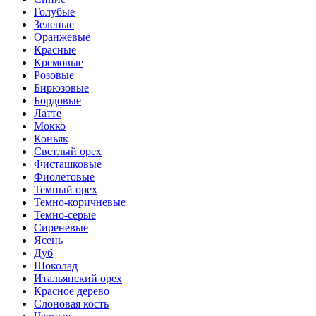
Голубые
Зеленые
Оранжевые
Красные
Кремовые
Розовые
Бирюзовые
Бордовые
Латте
Мокко
Коньяк
Светлый орех
Фисташковые
Фиолетовые
Темный орех
Темно-коричневые
Темно-серые
Сиреневые
Ясень
Дуб
Шоколад
Итальянский орех
Красное дерево
Слоновая кость