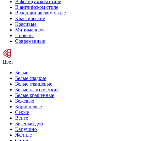
В французском стиле
В английском стиле
В скандинавском стиле
Классические
Красивые
Минимализм
Прованс
Современные
Цвет
Белые
Белые гладкие
Белые глянцевые
Белые классические
Белые крашенные
Бежевые
Коричневые
Серые
Венге
Беленый дуб
Капучино
Желтые
Синие