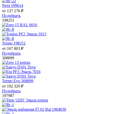
Next 199614
от
137 276
₽
Подобрать
198251
Termo 198251
от
167 803
₽
Подобрать
308899
Termo Evo 308899
от
192 329
₽
Подобрать
197987