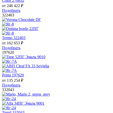
Color 270852
от
246 422
₽
Подобрать
322403
Termo 322403
от
162 653
₽
Подобрать
197620
Penta 197620
от
135 254
₽
Подобрать
332043
Trend 332043