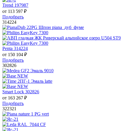
Trend 197987
от
113 597
₽
Подобрать
314224
Penta 314224
от
150 104
₽
Подобрать
302826
Smart Lock 302826
от
163 267
₽
Подобрать
322321