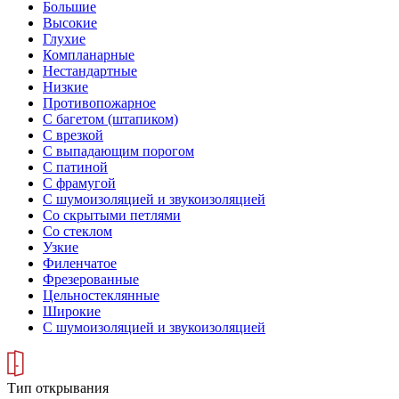
Большие
Высокие
Глухие
Компланарные
Нестандартные
Низкие
Противопожарное
С багетом (штапиком)
С врезкой
С выпадающим порогом
С патиной
С фрамугой
С шумоизоляцией и звукоизоляцией
Со скрытыми петлями
Со стеклом
Узкие
Филенчатое
Фрезерованные
Цельностеклянные
Широкие
С шумоизоляцией и звукоизоляцией
Тип открывания