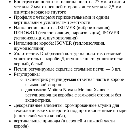
Конструктив полотна: толщина полотна 77 мм. из листа
металла 2 мм. с внешней стороны лист металла 2,5 мм.,
изнутри каркас из гнутого
Профиля с четырьмя горизонтальными и одним
вертикальным усилителями жесткости.
Наполнение полотна: ISILVER (виброизоляция),
ПЕНОФОЛ (теплоизоляция, пароизоляция), ISOVER
(теплоизоляция, шумоизоляция).
Наполнение короба: ISOVER (теплоизоляция,
шумоизоляция).
Уплотнение: D-образный контур на полотне, съемный
уплотнитель на коробе. Доступные цвета уплотнителя:
черный, белый.
Петли: регулирумые скрытые стальные петли — 3 шт.
Регулировка:
эксцентрик регулируемая ответная часть в коробе
с замковой стороны.
для замков Mottura Nova и Mottura X-mode
регулировочная коробка с замковой стороны без
эксцентрика.
Декоративные элементы: хромированные втулки для
технологических отверстий под противосъемные штыри
(в петлевой части короба),
вертикальные приводы (в верхней и нижней части
короба).