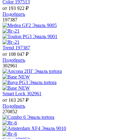
Color 197513
от
193 922
₽
Подобрать
197387
Trend 197387
от
108 047
₽
Подобрать
302961
Smart Lock 302961
от
163 267
₽
Подобрать
270852