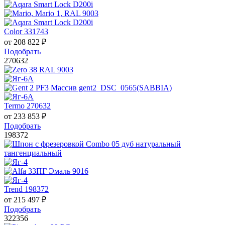
Color 331743
от
208 822
₽
Подобрать
270632
Termo 270632
от
233 853
₽
Подобрать
198372
Trend 198372
от
215 497
₽
Подобрать
322356