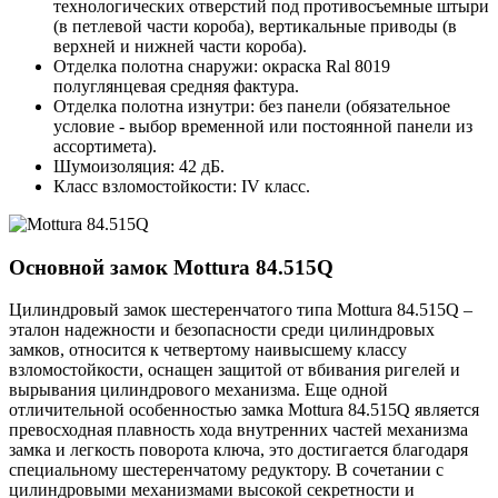
технологических отверстий под противосъемные штыри
(в петлевой части короба), вертикальные приводы (в
верхней и нижней части короба).
Отделка полотна снаружи: окраска Ral 8019
полуглянцевая средняя фактура.
Отделка полотна изнутри: без панели (обязательное
условие - выбор временной или постоянной панели из
ассортимета).
Шумоизоляция: 42 дБ.
Класс взломостойкости: IV класс.
Основной замок
Mottura 84.515Q
Цилиндровый замок шестеренчатого типа Mottura 84.515Q –
эталон надежности и безопасности среди цилиндровых
замков, относится к четвертому наивысшему классу
взломостойкости, оснащен защитой от вбивания ригелей и
вырывания цилиндрового механизма. Еще одной
отличительной особенностью замка Mottura 84.515Q является
превосходная плавность хода внутренних частей механизма
замка и легкость поворота ключа, это достигается благодаря
специальному шестеренчатому редуктору. В сочетании с
цилиндровыми механизмами высокой секретности и