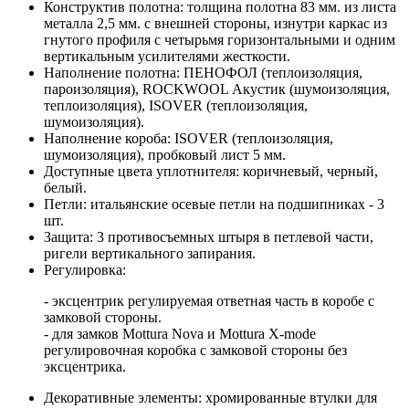
Конструктив полотна: толщина полотна 83 мм. из листа
металла 2,5 мм. с внешней стороны, изнутри каркас из
гнутого профиля с четырьмя горизонтальными и одним
вертикальным усилителями жесткости.
Наполнение полотна: ПЕНОФОЛ (теплоизоляция,
пароизоляция), ROCKWOOL Акустик (шумоизоляция,
теплоизоляция), ISOVER (теплоизоляция,
шумоизоляция).
Наполнение короба: ISOVER (теплоизоляция,
шумоизоляция), пробковый лист 5 мм.
Доступные цвета уплотнителя: коричневый, черный,
белый.
Петли: итальянские осевые петли на подшипниках - 3
шт.
Защита: 3 противосъемных штыря в петлевой части,
ригели вертикального запирания.
Регулировка:
- эксцентрик регулируемая ответная часть в коробе с
замковой стороны.
- для замков Mottura Nova и Mottura X-mode
регулировочная коробка с замковой стороны без
эксцентрика.
Декоративные элементы: хромированные втулки для