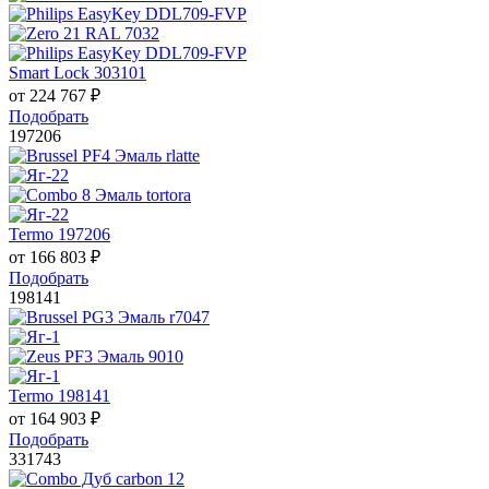
Smart Lock 303101
от
224 767
₽
Подобрать
197206
Termo 197206
от
166 803
₽
Подобрать
198141
Termo 198141
от
164 903
₽
Подобрать
331743