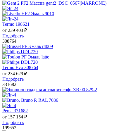
Termo 198621
от
239 403
₽
Подобрать
308764
Termo Evo 308764
от
234 629
₽
Подобрать
331682
Penta 331682
от
157 154
₽
Подобрать
199652