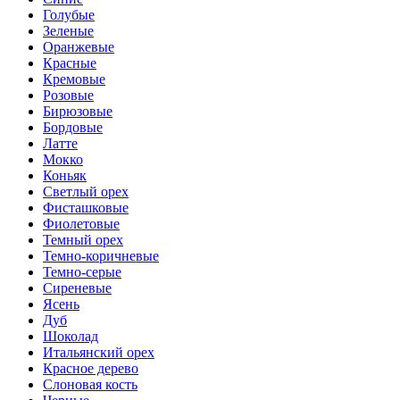
Голубые
Зеленые
Оранжевые
Красные
Кремовые
Розовые
Бирюзовые
Бордовые
Латте
Мокко
Коньяк
Светлый орех
Фисташковые
Фиолетовые
Темный орех
Темно-коричневые
Темно-серые
Сиреневые
Ясень
Дуб
Шоколад
Итальянский орех
Красное дерево
Слоновая кость