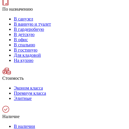
По назначению
В санузел
В ванную и туалет
В гардеробную
В детскую
В офис
В спальню
В гостиную
Для кладовой
На кухню
Стоимость
Эконом класса
Премиум класса
Элитные
Наличие
В наличии