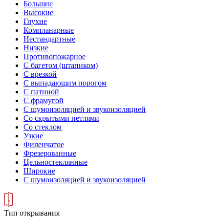
Большие
Высокие
Глухие
Компланарные
Нестандартные
Низкие
Противопожарное
С багетом (штапиком)
С врезкой
С выпадающим порогом
С патиной
С фрамугой
С шумоизоляцией и звукоизоляцией
Со скрытыми петлями
Со стеклом
Узкие
Филенчатое
Фрезерованные
Цельностеклянные
Широкие
С шумоизоляцией и звукоизоляцией
Тип открывания