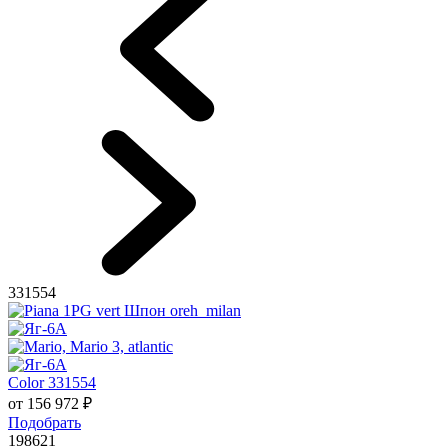
331554
Color 331554
от
156 972
₽
Подобрать
198621