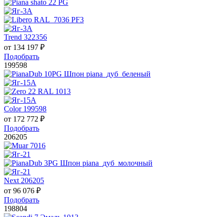
Trend 322356
от
134 197
₽
Подобрать
199598
Color 199598
от
172 772
₽
Подобрать
206205
Next 206205
от
96 076
₽
Подобрать
198804