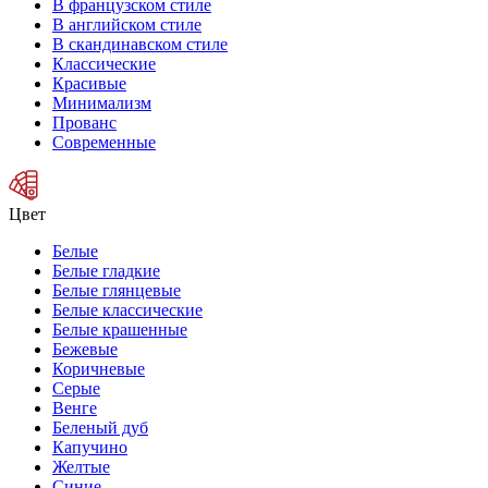
В французском стиле
В английском стиле
В скандинавском стиле
Классические
Красивые
Минимализм
Прованс
Современные
Цвет
Белые
Белые гладкие
Белые глянцевые
Белые классические
Белые крашенные
Бежевые
Коричневые
Серые
Венге
Беленый дуб
Капучино
Желтые
Синие