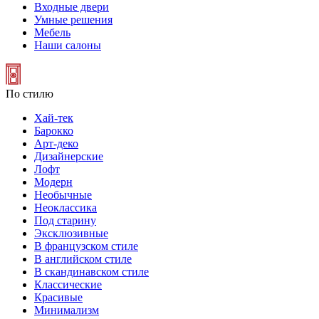
Входные двери
Умные решения
Мебель
Наши салоны
По стилю
Хай-тек
Барокко
Арт-деко
Дизайнерские
Лофт
Модерн
Необычные
Неоклассика
Под старину
Эксклюзивные
В французском стиле
В английском стиле
В скандинавском стиле
Классические
Красивые
Минимализм