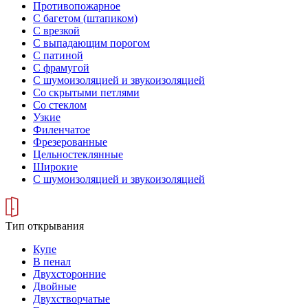
Противопожарное
С багетом (штапиком)
С врезкой
С выпадающим порогом
С патиной
С фрамугой
С шумоизоляцией и звукоизоляцией
Со скрытыми петлями
Со стеклом
Узкие
Филенчатое
Фрезерованные
Цельностеклянные
Широкие
С шумоизоляцией и звукоизоляцией
Тип открывания
Купе
В пенал
Двухсторонние
Двойные
Двухстворчатые