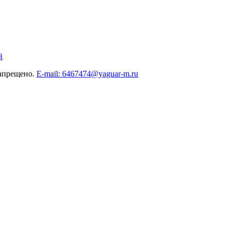
й
запрещено.
E-mail: 6467474@yaguar-m.ru