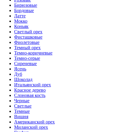
Бирюзовые
Бордовые
Латте
Мокко
Коньяк
Светлый орех
Фисташковые
Фиолетовые
Темный орех
Темно-коричневые
Темно-серые
Сиреневые
Ясень
Дуб
Шоколад
Итальянский орех
Красное дерево
Слоновая кость
Черные
Светлые
Темные
Вишня
Американский орех
Миланский орех